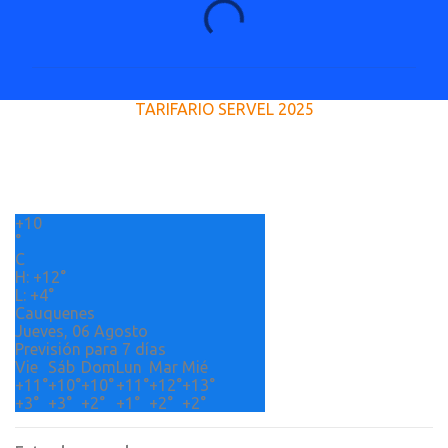
C
o
m
e
TARIFARIO SERVEL 2025
n
t
a
r
+
10
i
°
o
C
H:
+
12°
s
L:
+
4°
Cauquenes
Jueves, 06 Agosto
Previsión para 7 días
Vie
Sáb
Dom
Lun
Mar
Mié
+
11°
+
10°
+
10°
+
11°
+
12°
+
13°
+
3°
+
3°
+
2°
+
1°
+
2°
+
2°