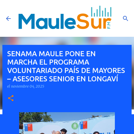
Ir al contenido principal
SENAMA MAULE PONE EN
MARCHA EL PROGRAMA
VOLUNTARIADO PAÍS DE MAYORES
– ASESORES SENIOR EN LONGAVÍ
el
noviembre 04, 2025