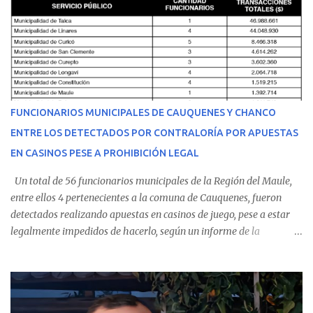
malestares físicos. Dada la complejidad de su estado de salud, el
equipo médico determinó su traslado de urgencia al Hospital
Regional de Talca y dado la urgencia la ambulancia partió hacia
Talca con escolta de Carabineros. En medio del traslado, el
estudiante de medicina de 25 años, se agravó y pese a los esfuerzos
del personal de emergencia terminó falleciendo, sin alcanzar a
recibir atención especializada en el centro de destino. Apenas se
FUNCIONARIOS MUNICIPALES DE CAUQUENES Y CHANCO
conoció la gravedad de su condición, sus padres —residentes en
ENTRE LOS DETECTADOS POR CONTRALORÍA POR APUESTAS
Villarrica— se trasladaron a Cauquenes con la esperanza de una
EN CASINOS PESE A PROHIBICIÓN LEGAL
evolución favorable. No obstante, alrededo...
Un total de 56 funcionarios municipales de la Región del Maule,
entre ellos 4 pertenecientes a la comuna de Cauquenes, fueron
detectados realizando apuestas en casinos de juego, pese a estar
legalmente impedidos de hacerlo, según un informe de la
Contraloría General de la República . Los antecedentes forman
parte del Consolidado de Información Circular (CIC) N° 20, el cual
estableció que estos funcionarios —quienes administran o
custodian fondos públicos— efectuaron transacciones por un