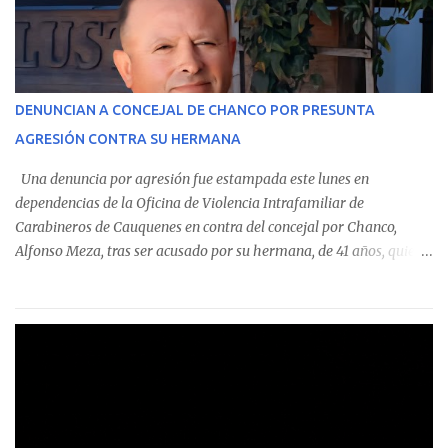
monto total de $116.075.918 entre enero de 2024 y junio de 2025.
En el detalle regional, se indica que en la comuna de Cauquenes se
identificó a cuatro funcionarios involucrados en este tipo de
operaciones. Asimismo, se precisa que uno de los casos
corresponde a un funcionario de la Municipalidad de Chanco,
DENUNCIAN A CONCEJAL DE CHANCO POR PRESUNTA
sumándose a otras comunas del Maule donde también se
AGRESIÓN CONTRA SU HERMANA
detectaron incumplimientos a la normativa vigente. El informe
precisa que la mayor cantidad de dinero apostado se registró en
Una denuncia por agresión fue estampada este lunes en
Talca, donde...
dependencias de la Oficina de Violencia Intrafamiliar de
Carabineros de Cauquenes en contra del concejal por Chanco,
Alfonso Meza, tras ser acusado por su hermana, de 41 años, quien
aseguró haber sido víctima de un violento episodio en un predio
agrícola familiar. Según consta en el parte policial, la denunciante
relató que los hechos ocurrieron cerca de las 11:30 horas en el
fundo San Baldomero, ubicado en el sector Dollimbuta, comuna de
Pelluhue. Allí, mientras se encontraba junto a su madre y su hijo
entregando recomendaciones a los trabajadores de la plantación
de frutillas, habría sostenido una discusión con su hermano, quien
permanecía en el lugar a bordo de una camioneta. De acuerdo con