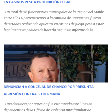
EN CASINOS PESE A PROHIBICIÓN LEGAL
evolución favorable. No obstante, alrededo...
Un total de 56 funcionarios municipales de la Región del Maule,
entre ellos 4 pertenecientes a la comuna de Cauquenes, fueron
detectados realizando apuestas en casinos de juego, pese a estar
legalmente impedidos de hacerlo, según un informe de la
Contraloría General de la República . Los antecedentes forman
parte del Consolidado de Información Circular (CIC) N° 20, el cual
estableció que estos funcionarios —quienes administran o
custodian fondos públicos— efectuaron transacciones por un
monto total de $116.075.918 entre enero de 2024 y junio de 2025.
En el detalle regional, se indica que en la comuna de Cauquenes se
identificó a cuatro funcionarios involucrados en este tipo de
operaciones. Asimismo, se precisa que uno de los casos
corresponde a un funcionario de la Municipalidad de Chanco,
DENUNCIAN A CONCEJAL DE CHANCO POR PRESUNTA
sumándose a otras comunas del Maule donde también se
AGRESIÓN CONTRA SU HERMANA
detectaron incumplimientos a la normativa vigente. El informe
precisa que la mayor cantidad de dinero apostado se registró en
Una denuncia por agresión fue estampada este lunes en
Talca, donde...
dependencias de la Oficina de Violencia Intrafamiliar de