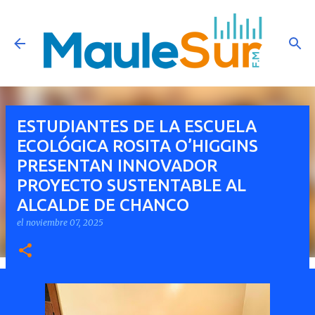
Ir al contenido principal
ESTUDIANTES DE LA ESCUELA
ECOLÓGICA ROSITA O’HIGGINS
PRESENTAN INNOVADOR
PROYECTO SUSTENTABLE AL
ALCALDE DE CHANCO
el
noviembre 07, 2025