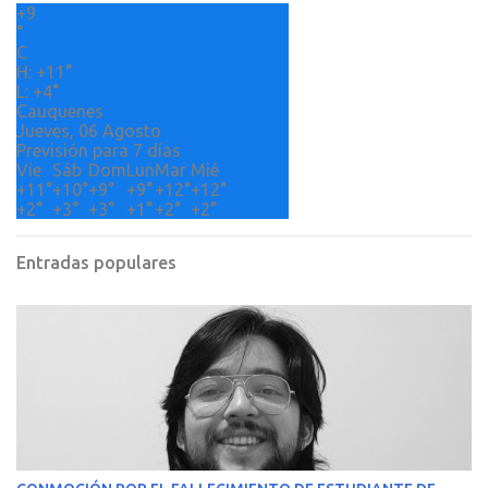
+
9
i
°
o
C
H:
+
11°
s
L:
+
4°
Cauquenes
Jueves, 06 Agosto
Previsión para 7 días
Vie
Sáb
Dom
Lun
Mar
Mié
+
11°
+
10°
+
9°
+
9°
+
12°
+
12°
+
2°
+
3°
+
3°
+
1°
+
2°
+
2°
Entradas populares