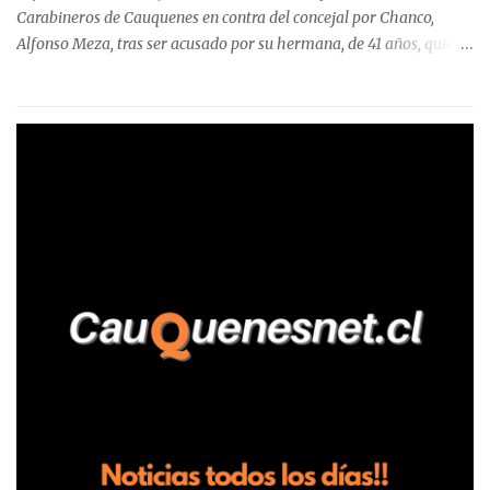
Carabineros de Cauquenes en contra del concejal por Chanco,
Alfonso Meza, tras ser acusado por su hermana, de 41 años, quien
aseguró haber sido víctima de un violento episodio en un predio
agrícola familiar. Según consta en el parte policial, la denunciante
relató que los hechos ocurrieron cerca de las 11:30 horas en el
fundo San Baldomero, ubicado en el sector Dollimbuta, comuna de
Pelluhue. Allí, mientras se encontraba junto a su madre y su hijo
entregando recomendaciones a los trabajadores de la plantación
de frutillas, habría sostenido una discusión con su hermano, quien
permanecía en el lugar a bordo de una camioneta. De acuerdo con
la declaración, tras recriminarle por intervenir con los
trabajadores, el edil descendió del vehículo y, en medio de la
confrontación, la habría tomado de los hombros, empujado al
suelo y agredido con golpes de pies y manos, mientr...