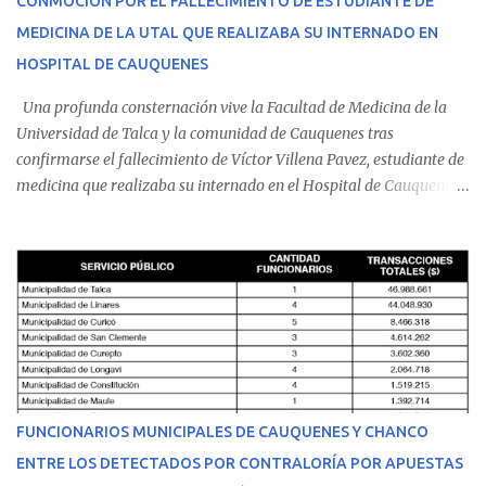
CONMOCIÓN POR EL FALLECIMIENTO DE ESTUDIANTE DE
MEDICINA DE LA UTAL QUE REALIZABA SU INTERNADO EN
HOSPITAL DE CAUQUENES
Una profunda consternación vive la Facultad de Medicina de la
Universidad de Talca y la comunidad de Cauquenes tras
confirmarse el fallecimiento de Víctor Villena Pavez, estudiante de
medicina que realizaba su internado en el Hospital de Cauquenes.
De acuerdo con los antecedentes conocidos, el joven se presentó a
cumplir su jornada en el recinto asistencial manifestando
malestares físicos. Dada la complejidad de su estado de salud, el
equipo médico determinó su traslado de urgencia al Hospital
Regional de Talca y dado la urgencia la ambulancia partió hacia
Talca con escolta de Carabineros. En medio del traslado, el
estudiante de medicina de 25 años, se agravó y pese a los esfuerzos
del personal de emergencia terminó falleciendo, sin alcanzar a
recibir atención especializada en el centro de destino. Apenas se
FUNCIONARIOS MUNICIPALES DE CAUQUENES Y CHANCO
conoció la gravedad de su condición, sus padres —residentes en
ENTRE LOS DETECTADOS POR CONTRALORÍA POR APUESTAS
Villarrica— se trasladaron a Cauquenes con la esperanza de una