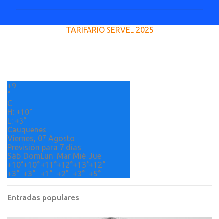
m
e
TARIFARIO SERVEL 2025
n
t
a
r
+
9
i
°
o
C
H:
+
10°
s
L:
+
3°
Cauquenes
Viernes, 07 Agosto
Previsión para 7 días
Sáb
Dom
Lun
Mar
Mié
Jue
+
10°
+
10°
+
11°
+
12°
+
13°
+
12°
+
3°
+
3°
+
1°
+
2°
+
3°
+
5°
Entradas populares