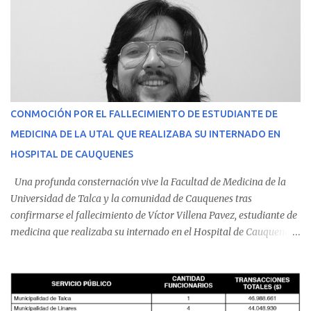
CONMOCIÓN POR EL FALLECIMIENTO DE ESTUDIANTE DE
MEDICINA DE LA UTAL QUE REALIZABA SU INTERNADO EN
HOSPITAL DE CAUQUENES
Una profunda consternación vive la Facultad de Medicina de la
Universidad de Talca y la comunidad de Cauquenes tras
confirmarse el fallecimiento de Víctor Villena Pavez, estudiante de
medicina que realizaba su internado en el Hospital de Cauquenes.
De acuerdo con los antecedentes conocidos, el joven se presentó a
cumplir su jornada en el recinto asistencial manifestando
malestares físicos. Dada la complejidad de su estado de salud, el
equipo médico determinó su traslado de urgencia al Hospital