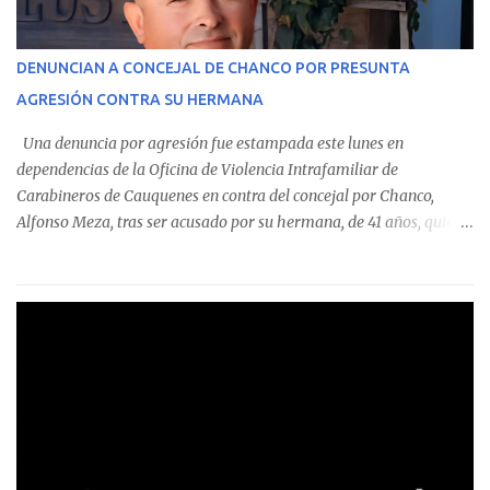
identificó a cuatro funcionarios involucrados en este tipo de
operaciones. Asimismo, se precisa que uno de los casos
corresponde a un funcionario de la Municipalidad de Chanco,
DENUNCIAN A CONCEJAL DE CHANCO POR PRESUNTA
sumándose a otras comunas del Maule donde también se
AGRESIÓN CONTRA SU HERMANA
detectaron incumplimientos a la normativa vigente. El informe
precisa que la mayor cantidad de dinero apostado se registró en
Una denuncia por agresión fue estampada este lunes en
Talca, donde...
dependencias de la Oficina de Violencia Intrafamiliar de
Carabineros de Cauquenes en contra del concejal por Chanco,
Alfonso Meza, tras ser acusado por su hermana, de 41 años, quien
aseguró haber sido víctima de un violento episodio en un predio
agrícola familiar. Según consta en el parte policial, la denunciante
relató que los hechos ocurrieron cerca de las 11:30 horas en el
fundo San Baldomero, ubicado en el sector Dollimbuta, comuna de
Pelluhue. Allí, mientras se encontraba junto a su madre y su hijo
entregando recomendaciones a los trabajadores de la plantación
de frutillas, habría sostenido una discusión con su hermano, quien
permanecía en el lugar a bordo de una camioneta. De acuerdo con
la declaración, tras recriminarle por intervenir con los
trabajadores, el edil descendió del vehículo y, en medio de la