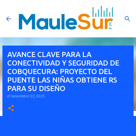
Ir al contenido principal
AVANCE CLAVE PARA LA
CONECTIVIDAD Y SEGURIDAD DE
COBQUECURA: PROYECTO DEL
PUENTE LAS NIÑAS OBTIENE RS
PARA SU DISEÑO
el
noviembre 07, 2025