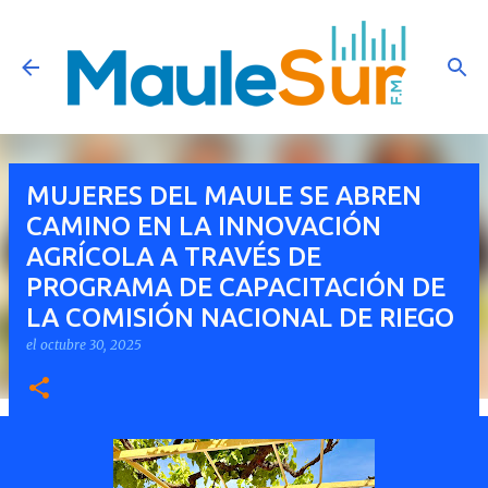
Ir al contenido principal
MUJERES DEL MAULE SE ABREN
CAMINO EN LA INNOVACIÓN
AGRÍCOLA A TRAVÉS DE
PROGRAMA DE CAPACITACIÓN DE
LA COMISIÓN NACIONAL DE RIEGO
el
octubre 30, 2025