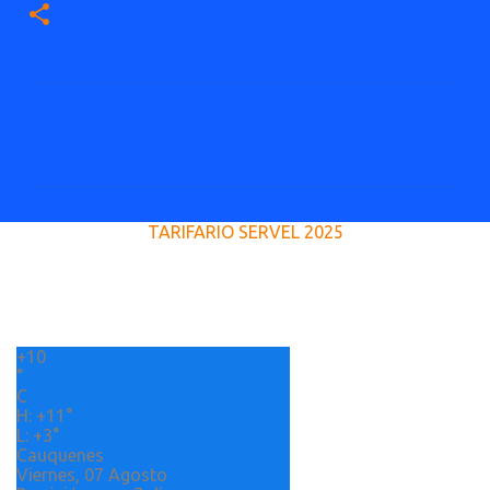
C
o
m
e
TARIFARIO SERVEL 2025
n
t
a
r
+
10
i
°
o
C
H:
+
11°
s
L:
+
3°
Cauquenes
Viernes, 07 Agosto