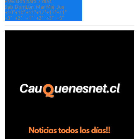
Previsión para 7 días
Sáb
Dom
Lun
Mar
Mié
Jue
+
10°
+
10°
+
11°
+
12°
+
13°
+
11°
+
3°
+
2°
+
1°
+
2°
+
3°
+
3°