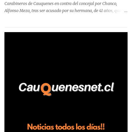
Carabineros de Cauquenes en contra del concejal por Chanco,
Alfonso Meza, tras ser acusado por su hermana, de 41 años, quien
aseguró haber sido víctima de un violento episodio en un predio
agrícola familiar. Según consta en el parte policial, la denunciante
relató que los hechos ocurrieron cerca de las 11:30 horas en el
fundo San Baldomero, ubicado en el sector Dollimbuta, comuna de
Pelluhue. Allí, mientras se encontraba junto a su madre y su hijo
entregando recomendaciones a los trabajadores de la plantación
de frutillas, habría sostenido una discusión con su hermano, quien
permanecía en el lugar a bordo de una camioneta. De acuerdo con
la declaración, tras recriminarle por intervenir con los
trabajadores, el edil descendió del vehículo y, en medio de la
confrontación, la habría tomado de los hombros, empujado al
suelo y agredido con golpes de pies y manos, mientr...