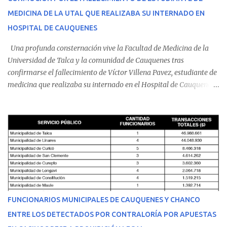
MEDICINA DE LA UTAL QUE REALIZABA SU INTERNADO EN
HOSPITAL DE CAUQUENES
Una profunda consternación vive la Facultad de Medicina de la
Universidad de Talca y la comunidad de Cauquenes tras
confirmarse el fallecimiento de Víctor Villena Pavez, estudiante de
medicina que realizaba su internado en el Hospital de Cauquenes.
De acuerdo con los antecedentes conocidos, el joven se presentó a
cumplir su jornada en el recinto asistencial manifestando
malestares físicos. Dada la complejidad de su estado de salud, el
equipo médico determinó su traslado de urgencia al Hospital
Regional de Talca y dado la urgencia la ambulancia partió hacia
Talca con escolta de Carabineros. En medio del traslado, el
estudiante de medicina de 25 años, se agravó y pese a los esfuerzos
del personal de emergencia terminó falleciendo, sin alcanzar a
recibir atención especializada en el centro de destino. Apenas se
FUNCIONARIOS MUNICIPALES DE CAUQUENES Y CHANCO
conoció la gravedad de su condición, sus padres —residentes en
ENTRE LOS DETECTADOS POR CONTRALORÍA POR APUESTAS
Villarrica— se trasladaron a Cauquenes con la esperanza de una