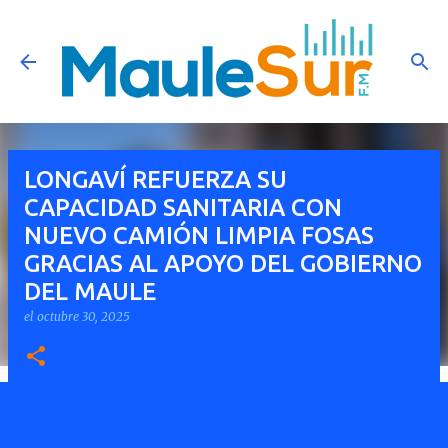
Ir al contenido principal
LONGAVÍ REFUERZA SU
CAPACIDAD SANITARIA CON
NUEVO CAMIÓN LIMPIA FOSAS
GRACIAS AL APOYO DEL GOBIERNO
DEL MAULE
el
octubre 30, 2025