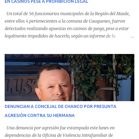
EN CASINOS PESE A PROHIBICIÓN LEGAL
evolución favorable. No obstante, alrededo...
Un total de 56 funcionarios municipales de la Región del Maule,
entre ellos 4 pertenecientes a la comuna de Cauquenes, fueron
detectados realizando apuestas en casinos de juego, pese a estar
legalmente impedidos de hacerlo, según un informe de la
Contraloría General de la República . Los antecedentes forman
parte del Consolidado de Información Circular (CIC) N° 20, el cual
estableció que estos funcionarios —quienes administran o
custodian fondos públicos— efectuaron transacciones por un
monto total de $116.075.918 entre enero de 2024 y junio de 2025.
En el detalle regional, se indica que en la comuna de Cauquenes se
identificó a cuatro funcionarios involucrados en este tipo de
operaciones. Asimismo, se precisa que uno de los casos
corresponde a un funcionario de la Municipalidad de Chanco,
DENUNCIAN A CONCEJAL DE CHANCO POR PRESUNTA
sumándose a otras comunas del Maule donde también se
AGRESIÓN CONTRA SU HERMANA
detectaron incumplimientos a la normativa vigente. El informe
precisa que la mayor cantidad de dinero apostado se registró en
Una denuncia por agresión fue estampada este lunes en
Talca, donde...
dependencias de la Oficina de Violencia Intrafamiliar de