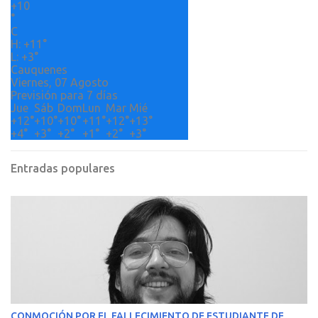
+
10
i
°
o
C
H:
+
11°
s
L:
+
3°
Cauquenes
Viernes, 07 Agosto
Previsión para 7 días
Jue
Sáb
Dom
Lun
Mar
Mié
+
12°
+
10°
+
10°
+
11°
+
12°
+
13°
+
4°
+
3°
+
2°
+
1°
+
2°
+
3°
Entradas populares
CONMOCIÓN POR EL FALLECIMIENTO DE ESTUDIANTE DE