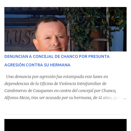
parte del Consolidado de Información Circular (CIC) N° 20, el cual
estableció que estos funcionarios —quienes administran o
custodian fondos públicos— efectuaron transacciones por un
monto total de $116.075.918 entre enero de 2024 y junio de 2025.
En el detalle regional, se indica que en la comuna de Cauquenes se
identificó a cuatro funcionarios involucrados en este tipo de
operaciones. Asimismo, se precisa que uno de los casos
corresponde a un funcionario de la Municipalidad de Chanco,
DENUNCIAN A CONCEJAL DE CHANCO POR PRESUNTA
sumándose a otras comunas del Maule donde también se
AGRESIÓN CONTRA SU HERMANA
detectaron incumplimientos a la normativa vigente. El informe
precisa que la mayor cantidad de dinero apostado se registró en
Una denuncia por agresión fue estampada este lunes en
Talca, donde...
dependencias de la Oficina de Violencia Intrafamiliar de
Carabineros de Cauquenes en contra del concejal por Chanco,
Alfonso Meza, tras ser acusado por su hermana, de 41 años, quien
aseguró haber sido víctima de un violento episodio en un predio
agrícola familiar. Según consta en el parte policial, la denunciante
relató que los hechos ocurrieron cerca de las 11:30 horas en el
fundo San Baldomero, ubicado en el sector Dollimbuta, comuna de