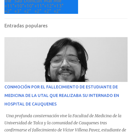
Vie
Sáb
Dom
Lun
Mar
Mié
+
11°
+
10°
+
10°
+
11°
+
12°
+
13°
+
2°
+
3°
+
2°
+
2°
+
2°
+
2°
Entradas populares
CONMOCIÓN POR EL FALLECIMIENTO DE ESTUDIANTE DE
MEDICINA DE LA UTAL QUE REALIZABA SU INTERNADO EN
HOSPITAL DE CAUQUENES
Una profunda consternación vive la Facultad de Medicina de la
Universidad de Talca y la comunidad de Cauquenes tras
confirmarse el fallecimiento de Víctor Villena Pavez, estudiante de