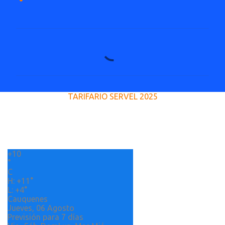
C
o
m
e
TARIFARIO SERVEL 2025
n
t
a
r
+
10
i
°
o
C
H:
+
11°
s
L:
+
4°
Cauquenes
Jueves, 06 Agosto
Previsión para 7 días