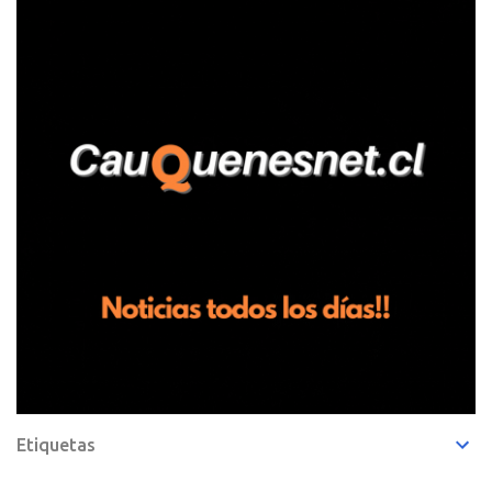
Pelluhue. Allí, mientras se encontraba junto a su madre y su hijo
entregando recomendaciones a los trabajadores de la plantación
de frutillas, habría sostenido una discusión con su hermano, quien
permanecía en el lugar a bordo de una camioneta. De acuerdo con
la declaración, tras recriminarle por intervenir con los
trabajadores, el edil descendió del vehículo y, en medio de la
confrontación, la habría tomado de los hombros, empujado al
suelo y agredido con golpes de pies y manos, mientr...
Etiquetas