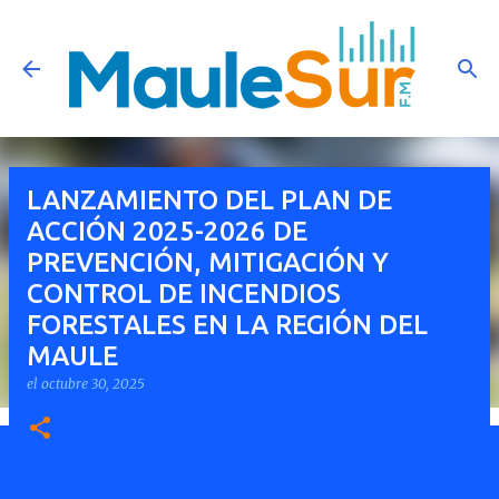
Ir al contenido principal
LANZAMIENTO DEL PLAN DE
ACCIÓN 2025-2026 DE
PREVENCIÓN, MITIGACIÓN Y
CONTROL DE INCENDIOS
FORESTALES EN LA REGIÓN DEL
MAULE
el
octubre 30, 2025