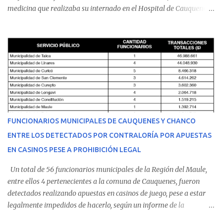
medicina que realizaba su internado en el Hospital de Cauquenes.
De acuerdo con los antecedentes conocidos, el joven se presentó a
cumplir su jornada en el recinto asistencial manifestando
malestares físicos. Dada la complejidad de su estado de salud, el
equipo médico determinó su traslado de urgencia al Hospital
Regional de Talca y dado la urgencia la ambulancia partió hacia
Talca con escolta de Carabineros. En medio del traslado, el
estudiante de medicina de 25 años, se agravó y pese a los esfuerzos
del personal de emergencia terminó falleciendo, sin alcanzar a
recibir atención especializada en el centro de destino. Apenas se
FUNCIONARIOS MUNICIPALES DE CAUQUENES Y CHANCO
conoció la gravedad de su condición, sus padres —residentes en
ENTRE LOS DETECTADOS POR CONTRALORÍA POR APUESTAS
Villarrica— se trasladaron a Cauquenes con la esperanza de una
EN CASINOS PESE A PROHIBICIÓN LEGAL
evolución favorable. No obstante, alrededo...
Un total de 56 funcionarios municipales de la Región del Maule,
entre ellos 4 pertenecientes a la comuna de Cauquenes, fueron
detectados realizando apuestas en casinos de juego, pese a estar
legalmente impedidos de hacerlo, según un informe de la
Contraloría General de la República . Los antecedentes forman