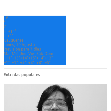
a
r
+
8
i
°
o
C
H:
+
11°
s
L:
+
1°
Cauquenes
Lunes, 10 Agosto
Previsión para 7 días
Mar
Mié
Jue
Vie
Sáb
Dom
+
11°
+
13°
+
14°
+
15°
+
14°
+
13°
+
1°
+
1°
+
3°
+
8°
+
8°
+
5°
Entradas populares