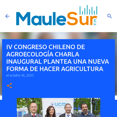
Ir al contenido principal
IV CONGRESO CHILENO DE
AGROECOLOGÍA CHARLA
INAUGURAL PLANTEA UNA NUEVA
FORMA DE HACER AGRICULTURA
el
octubre 16, 2025