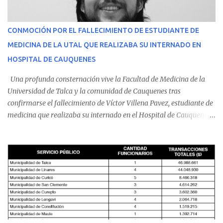
CONMOCIÓN POR EL FALLECIMIENTO DE ESTUDIANTE DE
MEDICINA DE LA UTAL QUE REALIZABA SU INTERNADO EN
HOSPITAL DE CAUQUENES
Una profunda consternación vive la Facultad de Medicina de la
Universidad de Talca y la comunidad de Cauquenes tras
confirmarse el fallecimiento de Víctor Villena Pavez, estudiante de
medicina que realizaba su internado en el Hospital de Cauquenes.
De acuerdo con los antecedentes conocidos, el joven se presentó a
cumplir su jornada en el recinto asistencial manifestando
malestares físicos. Dada la complejidad de su estado de salud, el
equipo médico determinó su traslado de urgencia al Hospital
Regional de Talca y dado la urgencia la ambulancia partió hacia
Talca con escolta de Carabineros. En medio del traslado, el
estudiante de medicina de 25 años, se agravó y pese a los esfuerzos
del personal de emergencia terminó falleciendo, sin alcanzar a
recibir atención especializada en el centro de destino. Apenas se