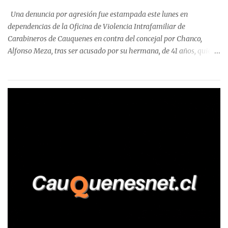
precisa que la mayor cantidad de dinero apostado se registró en
Una denuncia por agresión fue estampada este lunes en
Talca, donde...
dependencias de la Oficina de Violencia Intrafamiliar de
Carabineros de Cauquenes en contra del concejal por Chanco,
Alfonso Meza, tras ser acusado por su hermana, de 41 años, quien
aseguró haber sido víctima de un violento episodio en un predio
agrícola familiar. Según consta en el parte policial, la denunciante
relató que los hechos ocurrieron cerca de las 11:30 horas en el
fundo San Baldomero, ubicado en el sector Dollimbuta, comuna de
Pelluhue. Allí, mientras se encontraba junto a su madre y su hijo
entregando recomendaciones a los trabajadores de la plantación
de frutillas, habría sostenido una discusión con su hermano, quien
permanecía en el lugar a bordo de una camioneta. De acuerdo con
la declaración, tras recriminarle por intervenir con los
trabajadores, el edil descendió del vehículo y, en medio de la
confrontación, la habría tomado de los hombros, empujado al
suelo y agredido con golpes de pies y manos, mientr...