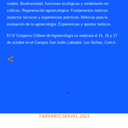
rurales; Biodiversidad, funciones ecológicas y rendimiento en
cultivos; Regeneración agroecológica: Fundamentos teóricos,
aspectos técnicos y experiencias prácticas; Métricas para la
evaluación de la agroecología: Experiencias y aportes teóricos.
El IV Congreso Chileno de Agroecología se realizará el 15, 16 y 17
de octubre en el Campus San Isidro Labrador, Los Niches, Curicó.
C
o
m
e
TARIFARIO SERVEL 2025
n
t