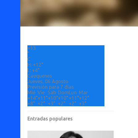
+
13
°
C
H:
+
12°
L:
+
4°
Cauquenes
Jueves, 06 Agosto
Previsión para 7 días
Mié
Vie
Sáb
Dom
Lun
Mar
+
14°
+
11°
+
10°
+
10°
+
11°
+
12°
+
8°
+
2°
+
3°
+
2°
+
2°
+
3°
Entradas populares