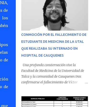
NIA,
as de
 los
ubén
CONMOCIÓN POR EL FALLECIMIENTO DE
ESTUDIANTE DE MEDICINA DE LA UTAL
uipos
QUE REALIZABA SU INTERNADO EN
elas
HOSPITAL DE CAUQUENES
yo de
Una profunda consternación vive la
Facultad de Medicina de la Universidad de
Talca y la comunidad de Cauquenes tras
ación
confirmarse el fallecimiento de Víctor
io de
Villena Pavez, estudiante de medicina que
realizaba su internado en el Hospital de
Cauquenes. De acuerdo con los antecedentes
conocidos, el joven se presentó a cumplir su
 que