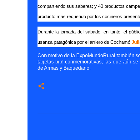
compartiendo sus saberes; y 40 productos campesin
producto más requerido por los cocineros present
Durante la jornada del sábado, en tanto, el públ
usanza patagónica por el arriero de Cochamó
Jul
Con motivo de la ExpoMundoRural también se l
tarjetas bip! conmemorativas, las que aún se
de Armas y Baquedano.
C
o