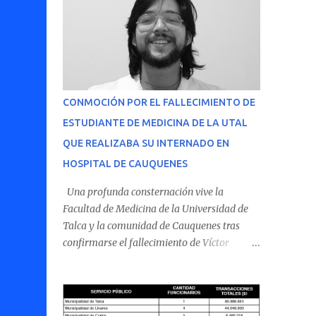
CONMOCIÓN POR EL FALLECIMIENTO DE
ESTUDIANTE DE MEDICINA DE LA UTAL
QUE REALIZABA SU INTERNADO EN
HOSPITAL DE CAUQUENES
Una profunda consternación vive la
Facultad de Medicina de la Universidad de
Talca y la comunidad de Cauquenes tras
confirmarse el fallecimiento de Víctor
Villena Pavez, estudiante de medicina que
realizaba su internado en el Hospital de
Cauquenes. De acuerdo con los antecedentes
conocidos, el joven se presentó a cumplir su