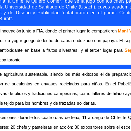
a; a Chile Te Quiero Comer, “que se la jugó con los chefs pa
a la Universidad de Santiago de Chile (Usach), cuyos académi
s y de Diseño y Publicidad “colaboraron en el primer Cent
ural”.
a Innovación junto a FIA, donde el primer lugar lo compartieron
Maní V
por su yogur griego de leche de cabra endulzado con papaya. El se
antioxidante en base a frutos silvestres; y el tercer lugar para
Se
epa torontel.
e agricultura sustentable, siendo los más exitosos el de preparaci
ón de suculentas en envases reciclados para niños. En el Pabell
tivas de oficios y tradiciones campesinas, como talleres de hilado a
de tejido para los hombres y de frazadas solidarias.
sesiones durante los cuatro días de feria, 11 a cargo de Chile Te Q
es; 20 chefs y pasteleras en acción; 30 expositores sobre el escen