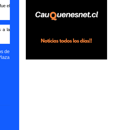
horas en el fundo San Baldomero, ubicado
fue el
en el sector Dollimbuta, comuna de
Pelluhue. Allí, mientras se encontraba junto
a su madre y su hijo entregando
 a la
recomendaciones a los trabajadores de la
plantación de frutillas, habría sostenido una
discusión con su hermano, quien permanecía
os de
en el lugar a bordo de una camioneta. De
Plaza
acuerdo con la declaración, tras recriminarle
por intervenir con los trabajadores, el edil
descendió del vehículo y, en medio de la
confrontación, la habría tomado de los
hombros, empujado al suelo y agredido con
golpes de pies y manos, mientr...