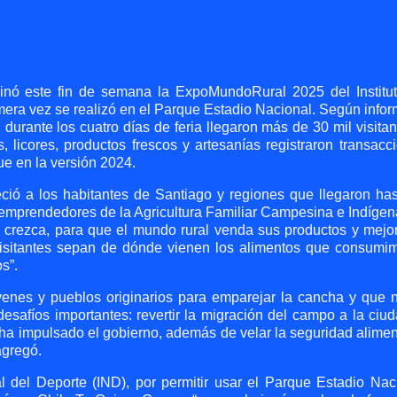
inó este fin de semana la ExpoMundoRural 2025 del Institu
era vez se realizó en el Parque Estadio Nacional. Según infor
 durante los cuatro días de feria llegaron más de 30 mil visitan
 licores, productos frescos y artesanías registraron transacc
e en la versión 2024.
eció a los habitantes de Santiago y regiones que llegaron has
 emprendedores de la Agricultura Familiar Campesina e Indígen
y crezca, para que el mundo rural venda sus productos y mejo
visitantes sepan de dónde vienen los alimentos que consumi
s”.
óvenes y pueblos originarios para emparejar la cancha y que 
safíos importantes: revertir la migración del campo a la ciud
e ha impulsado el gobierno, además de velar la seguridad alimen
agregó.
l del Deporte (IND), por permitir usar el Parque Estadio Nac