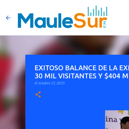
EXITOSO BALANCE DE LA E
30 MIL VISITANTES Y $404 
el
octubre 27, 2025