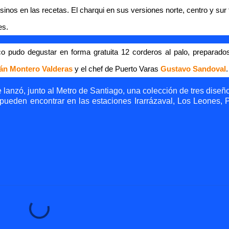
os en las recetas. El charqui en sus versiones norte, centro y sur 
es.
ico pudo degustar en forma gratuita 12 corderos al palo, preparados
ián Montero Valderas
y el chef de Puerto Varas
Gustavo Sandoval
.
anzó, junto al Metro de Santiago, una colección de tres diseñ
 pueden encontrar en las estaciones Irarrázaval, Los Leones, 