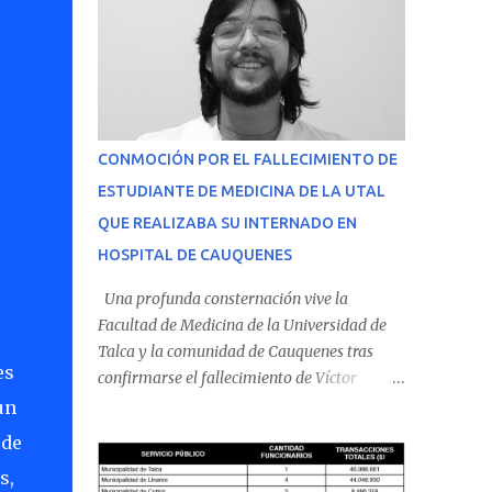
CONMOCIÓN POR EL FALLECIMIENTO DE
ESTUDIANTE DE MEDICINA DE LA UTAL
QUE REALIZABA SU INTERNADO EN
HOSPITAL DE CAUQUENES
Una profunda consternación vive la
Facultad de Medicina de la Universidad de
Talca y la comunidad de Cauquenes tras
es
confirmarse el fallecimiento de Víctor
Villena Pavez, estudiante de medicina que
un
realizaba su internado en el Hospital de
 de
Cauquenes. De acuerdo con los antecedentes
s,
conocidos, el joven se presentó a cumplir su