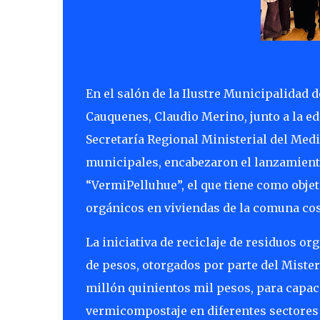
En el salón de la Ilustre Municipalidad d
Cauquenes, Claudio Merino, junto a la edi
Secretaría Regional Ministerial del Med
municipales, encabezaron el lanzamiento 
“VermiPelluhue”, el que tiene como obje
orgánicos en viviendas de la comuna cos
La iniciativa de reciclaje de residuos o
de pesos, otorgados por parte del Miste
millón quinientos mil pesos, para capaci
vermicompostaje en diferentes sectores d