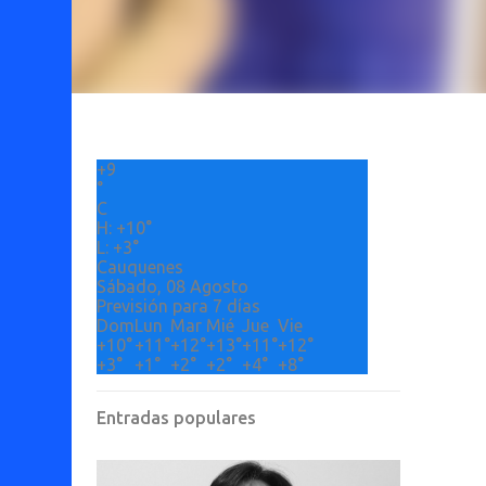
+
9
°
C
H:
+
10°
L:
+
3°
Cauquenes
Sábado, 08 Agosto
Previsión para 7 días
Dom
Lun
Mar
Mié
Jue
Vie
+
10°
+
11°
+
12°
+
13°
+
11°
+
12°
+
3°
+
1°
+
2°
+
2°
+
4°
+
8°
Entradas populares