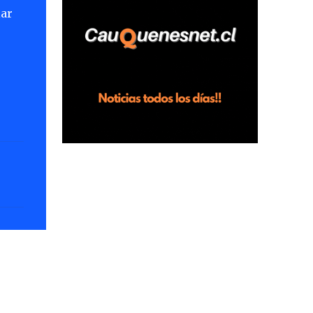
lar
horas en el fundo San Baldomero, ubicado
en el sector Dollimbuta, comuna de
Pelluhue. Allí, mientras se encontraba junto
a su madre y su hijo entregando
recomendaciones a los trabajadores de la
plantación de frutillas, habría sostenido una
discusión con su hermano, quien permanecía
en el lugar a bordo de una camioneta. De
acuerdo con la declaración, tras recriminarle
por intervenir con los trabajadores, el edil
descendió del vehículo y, en medio de la
confrontación, la habría tomado de los
hombros, empujado al suelo y agredido con
golpes de pies y manos, mientr...