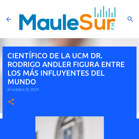
Ir al contenido principal
CIENTÍFICO DE LA UCM DR.
RODRIGO ANDLER FIGURA ENTRE
LOS MÁS INFLUYENTES DEL
MUNDO
el
octubre 17, 2025