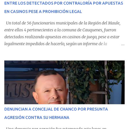
ENTRE LOS DETECTADOS POR CONTRALORÍA POR APUESTAS
Villarrica— se trasladaron a Cauquenes con la esperanza de una
EN CASINOS PESE A PROHIBICIÓN LEGAL
evolución favorable. No obstante, alrededo...
Un total de 56 funcionarios municipales de la Región del Maule,
entre ellos 4 pertenecientes a la comuna de Cauquenes, fueron
detectados realizando apuestas en casinos de juego, pese a estar
legalmente impedidos de hacerlo, según un informe de la
Contraloría General de la República . Los antecedentes forman
parte del Consolidado de Información Circular (CIC) N° 20, el cual
estableció que estos funcionarios —quienes administran o
custodian fondos públicos— efectuaron transacciones por un
monto total de $116.075.918 entre enero de 2024 y junio de 2025.
En el detalle regional, se indica que en la comuna de Cauquenes se
identificó a cuatro funcionarios involucrados en este tipo de
operaciones. Asimismo, se precisa que uno de los casos
corresponde a un funcionario de la Municipalidad de Chanco,
DENUNCIAN A CONCEJAL DE CHANCO POR PRESUNTA
sumándose a otras comunas del Maule donde también se
AGRESIÓN CONTRA SU HERMANA
detectaron incumplimientos a la normativa vigente. El informe
precisa que la mayor cantidad de dinero apostado se registró en