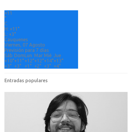
r
+
11
i
°
o
C
H:
+
11°
s
L:
+
3°
Cauquenes
Viernes, 07 Agosto
Previsión para 7 días
Sáb
Dom
Lun
Mar
Mié
Jue
+
10°
+
11°
+
12°
+
12°
+
14°
+
13°
+
3°
+
3°
+
1°
+
2°
+
3°
+
4°
Entradas populares