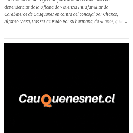
Una denuncia por agresión fue estampada este lunes en
Talca, donde...
dependencias de la Oficina de Violencia Intrafamiliar de
Carabineros de Cauquenes en contra del concejal por Chanco,
Alfonso Meza, tras ser acusado por su hermana, de 41 años, quien
aseguró haber sido víctima de un violento episodio en un predio
agrícola familiar. Según consta en el parte policial, la denunciante
relató que los hechos ocurrieron cerca de las 11:30 horas en el
fundo San Baldomero, ubicado en el sector Dollimbuta, comuna de
Pelluhue. Allí, mientras se encontraba junto a su madre y su hijo
entregando recomendaciones a los trabajadores de la plantación
de frutillas, habría sostenido una discusión con su hermano, quien
permanecía en el lugar a bordo de una camioneta. De acuerdo con
la declaración, tras recriminarle por intervenir con los
trabajadores, el edil descendió del vehículo y, en medio de la
confrontación, la habría tomado de los hombros, empujado al
suelo y agredido con golpes de pies y manos, mientr...