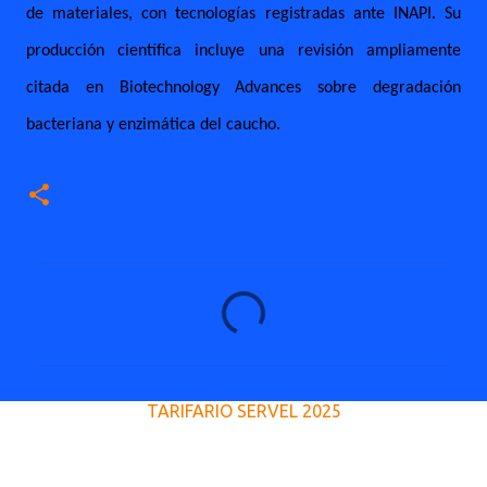
de materiales, con tecnologías registradas ante INAPI. Su
producción científica incluye una revisión ampliamente
citada en Biotechnology Advances sobre degradación
bacteriana y enzimática del caucho.
C
o
m
e
TARIFARIO SERVEL 2025
n
t
a