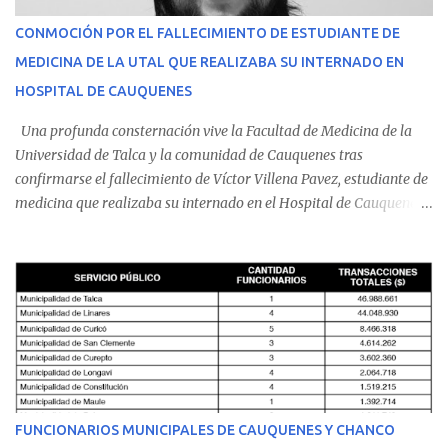
CONMOCIÓN POR EL FALLECIMIENTO DE ESTUDIANTE DE
MEDICINA DE LA UTAL QUE REALIZABA SU INTERNADO EN
HOSPITAL DE CAUQUENES
Una profunda consternación vive la Facultad de Medicina de la
Universidad de Talca y la comunidad de Cauquenes tras
confirmarse el fallecimiento de Víctor Villena Pavez, estudiante de
medicina que realizaba su internado en el Hospital de Cauquenes.
De acuerdo con los antecedentes conocidos, el joven se presentó a
cumplir su jornada en el recinto asistencial manifestando
malestares físicos. Dada la complejidad de su estado de salud, el
equipo médico determinó su traslado de urgencia al Hospital
Regional de Talca y dado la urgencia la ambulancia partió hacia
Talca con escolta de Carabineros. En medio del traslado, el
estudiante de medicina de 25 años, se agravó y pese a los esfuerzos
del personal de emergencia terminó falleciendo, sin alcanzar a
recibir atención especializada en el centro de destino. Apenas se
FUNCIONARIOS MUNICIPALES DE CAUQUENES Y CHANCO
conoció la gravedad de su condición, sus padres —residentes en