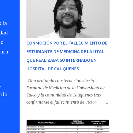
 la
idad
io
CONMOCIÓN POR EL FALLECIMIENTO DE
para
ESTUDIANTE DE MEDICINA DE LA UTAL
QUE REALIZABA SU INTERNADO EN
HOSPITAL DE CAUQUENES
Una profunda consternación vive la
a
Facultad de Medicina de la Universidad de
rio:
Talca y la comunidad de Cauquenes tras
confirmarse el fallecimiento de Víctor
Villena Pavez, estudiante de medicina que
realizaba su internado en el Hospital de
Cauquenes. De acuerdo con los antecedentes
conocidos, el joven se presentó a cumplir su