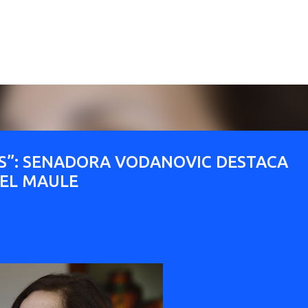
Ir al contenido principal
OS”: SENADORA VODANOVIC DESTACA
 EL MAULE