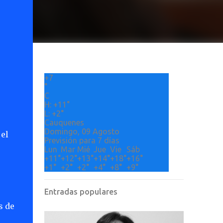
+
7
°
C
H:
+
11°
L:
+
2°
Cauquenes
Domingo, 09 Agosto
 el
Previsión para 7 días
Lun
Mar
Mié
Jue
Vie
Sáb
+
11°
+
12°
+
13°
+
14°
+
18°
+
16°
+
1°
+
2°
+
2°
+
4°
+
8°
+
9°
Entradas populares
s de