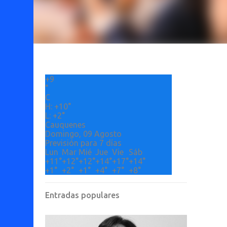
+
9
°
C
H:
+
10°
L:
+
2°
Cauquenes
Domingo, 09 Agosto
Previsión para 7 días
Lun
Mar
Mié
Jue
Vie
Sáb
+
11°
+
12°
+
12°
+
14°
+
17°
+
14°
+
1°
+
2°
+
1°
+
4°
+
7°
+
8°
Entradas populares