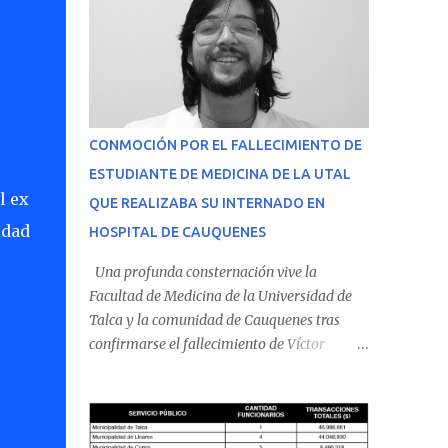
CONMOCIÓN POR EL FALLECIMIENTO DE
ESTUDIANTE DE MEDICINA DE LA UTAL
l ex
QUE REALIZABA SU INTERNADO EN
idad
HOSPITAL DE CAUQUENES
Una profunda consternación vive la
Facultad de Medicina de la Universidad de
Talca y la comunidad de Cauquenes tras
confirmarse el fallecimiento de Víctor
Villena Pavez, estudiante de medicina que
realizaba su internado en el Hospital de
Cauquenes. De acuerdo con los antecedentes
conocidos, el joven se presentó a cumplir su