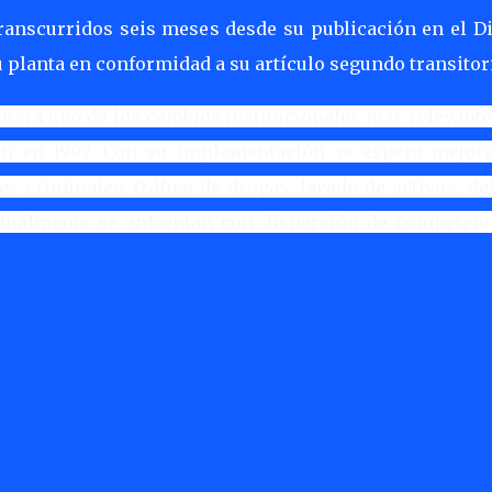
transcurridos seis meses desde su publicación en el Di
u planta en conformidad a su artículo segundo transitor
ntará uno de los cambios institucionales más relevant
ión en 1997. Con su implementación se espera mejora
s criminales, tráfico de drogas, lavado de activos, de
actualmente se enfrentan con dispersión de competenc