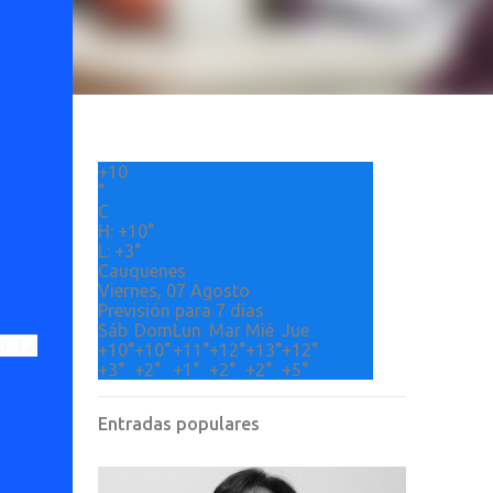
+
10
°
C
H:
+
10°
L:
+
3°
Cauquenes
Viernes, 07 Agosto
Previsión para 7 días
Sáb
Dom
Lun
Mar
Mié
Jue
o. La
+
10°
+
10°
+
11°
+
12°
+
13°
+
12°
+
3°
+
2°
+
1°
+
2°
+
2°
+
5°
Entradas populares