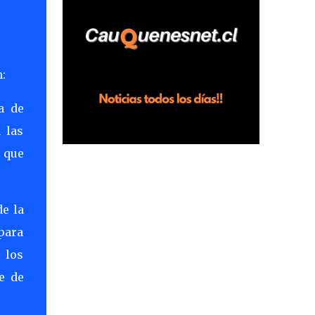
horas en el fundo San Baldomero, ubicado
en el sector Dollimbuta, comuna de
Pelluhue. Allí, mientras se encontraba junto
a su madre y su hijo entregando
:
recomendaciones a los trabajadores de la
plantación de frutillas, habría sostenido una
a de
discusión con su hermano, quien permanecía
 las
en el lugar a bordo de una camioneta. De
acuerdo con la declaración, tras recriminarle
 que
por intervenir con los trabajadores, el edil
descendió del vehículo y, en medio de la
confrontación, la habría tomado de los
e la
hombros, empujado al suelo y agredido con
 para
golpes de pies y manos, mientr...
 los
e de