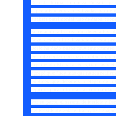
De esta forma, la nueva Fiscalía pr
especializadas y centralizadas para enf
análisis patrimonial, uso de datos, coop
En relación a la creación de esta Fiscal
Bozo, destacó la relevancia de esta pr
Boric ha dado pasos muy importantes en
permite contar con mayor dotación, per
organizado. El cual a veces, tiene aspec
agregó que: “hoy más que nunca reafirmam
públicos que debemos proteger de ma
legítima para enfrentar la criminalidad e
Por su parte, el seremi de Justicia y 
del Presidente Gabriel Boric, ha trabaj