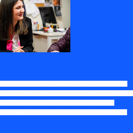
monia, encabezada por el Presidente Gabriel Boric, se
orpora la Fiscalía Supraterritorial al Ministerio Públic
alizada en el crimen organizado y delitos de alta
torial, lo que significa que podrá operar en todas las