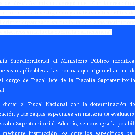
es del área”. Así mismo, agregó que: “Con la creación 
contribuir a la investigación y análisis de los delitos de
crimen organizado, ya que fortalecer a las institucion
y efectivos en la lucha contra la delincuencia”.
ía Supraterritorial al Ministerio Público modifica
ue sean aplicables a las normas que rigen el actuar d
el cargo de Fiscal Jefe de la Fiscalía Supraterritori
al.
dictar el Fiscal Nacional con la determinación de
zación y las reglas especiales en materia de evaluació
calía Supraterritorial. Además, se consagra la posibi
 mediante instrucción los criterios específicos par