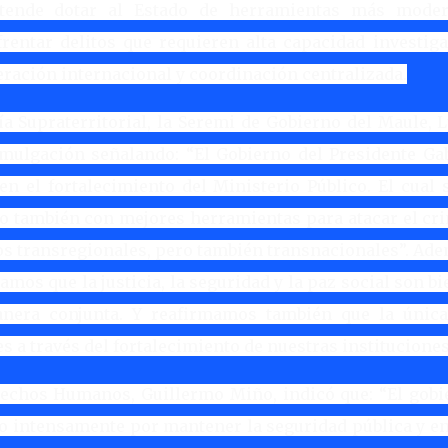
etende dotar al Estado de herramientas más moder
rentar delitos que requieren alta capacidad investiga
eración internacional y coordinación centralizada.
ía Supraterritorial, la Seremi de Gobierno del Maule, 
omulgación señalando: “El Gobierno del Presidente Gab
 el fortalecimiento del Ministerio Público. El cual s
o también con mejores herramientas para atacar el cr
tos transregionales, pero también transnacionales”. Ad
os que la justicia, la seguridad y la paz social son b
nera conjunta. Y reafirmamos también que la única
s a través del fortalecimiento de nuestras instituciones
Derechos Humanos, Guillermo Miño, indicó que: “El gobi
ado intensamente por mantener la seguridad pública y e