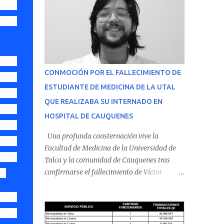
nas,
tiva,
Lucia
CONMOCIÓN POR EL FALLECIMIENTO DE
riel
ESTUDIANTE DE MEDICINA DE LA UTAL
e le
QUE REALIZABA SU INTERNADO EN
imen
HOSPITAL DE CAUQUENES
emás,
Una profunda consternación vive la
ienes
Facultad de Medicina de la Universidad de
 vía
Talca y la comunidad de Cauquenes tras
confirmarse el fallecimiento de Víctor
”.
Villena Pavez, estudiante de medicina que
realizaba su internado en el Hospital de
erno
Cauquenes. De acuerdo con los antecedentes
n ese
conocidos, el joven se presentó a cumplir su