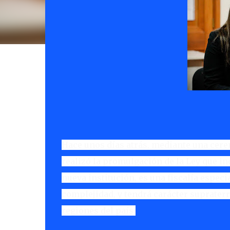
Hace unos días atrás, mediante una cere
realizó la promulgación de la Ley que inc
nueva institución, es una fiscalía especi
complejidad, y tendrá carácter supraterri
regiones del país.