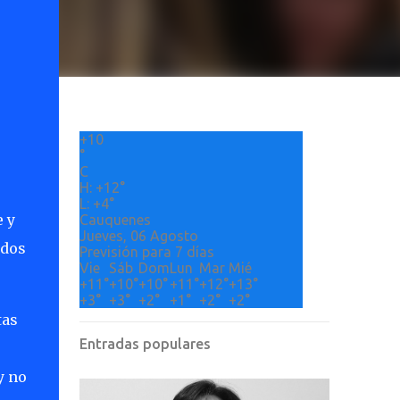
+
10
°
C
H:
+
12°
L:
+
4°
e y
Cauquenes
Jueves, 06 Agosto
idos
Previsión para 7 días
Vie
Sáb
Dom
Lun
Mar
Mié
+
11°
+
10°
+
10°
+
11°
+
12°
+
13°
+
3°
+
3°
+
2°
+
1°
+
2°
+
2°
tas
Entradas populares
y no