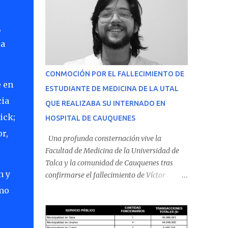
,
la
CONMOCIÓN POR EL FALLECIMIENTO DE
e en
ESTUDIANTE DE MEDICINA DE LA UTAL
cia
QUE REALIZABA SU INTERNADO EN
ick;
HOSPITAL DE CAUQUENES
r,
Una profunda consternación vive la
Facultad de Medicina de la Universidad de
Talca y la comunidad de Cauquenes tras
n y
confirmarse el fallecimiento de Víctor
Villena Pavez, estudiante de medicina que
omo
realizaba su internado en el Hospital de
Cauquenes. De acuerdo con los antecedentes
conocidos, el joven se presentó a cumplir su