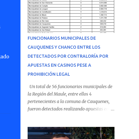
jornada en el recinto asistencial
manifestando malestares físicos. Dada la
complejidad de su estado de salud, el equipo
s
médico determinó su traslado de urgencia al
Hospital Regional de Talca y dado la
FUNCIONARIOS MUNICIPALES DE
urgencia la ambulancia partió hacia Talca
CAUQUENES Y CHANCO ENTRE LOS
con escolta de Carabineros. En medio del
gado
DETECTADOS POR CONTRALORÍA POR
traslado, el estudiante de medicina de 25
años, se agravó y pese a los esfuerzos del
APUESTAS EN CASINOS PESE A
personal de emergencia terminó falleciendo,
PROHIBICIÓN LEGAL
sin alcanzar a recibir atención especializada
Un total de 56 funcionarios municipales de
en el centro de destino. Apenas se conoció la
la Región del Maule, entre ellos 4
gravedad de su condición, sus padres —
pertenecientes a la comuna de Cauquenes,
residentes en Villarrica— se trasladaron a
fueron detectados realizando apuestas en
Cauquenes con la esperanza de una
casinos de juego, pese a estar legalmente
evolución favorable. No obstante, alrededo...
impedidos de hacerlo, según un informe de
la Contraloría General de la República . Los
antecedentes forman parte del Consolidado