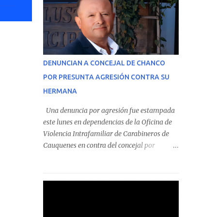
de Información Circular (CIC) N° 20, el cual
estableció que estos funcionarios —quienes
administran o custodian fondos públicos—
efectuaron transacciones por un monto total
de $116.075.918 entre enero de 2024 y junio
DENUNCIAN A CONCEJAL DE CHANCO
de 2025. En el detalle regional, se indica que
POR PRESUNTA AGRESIÓN CONTRA SU
en la comuna de Cauquenes se identificó a
HERMANA
cuatro funcionarios involucrados en este tipo
de operaciones. Asimismo, se precisa que
Una denuncia por agresión fue estampada
uno de los casos corresponde a un
este lunes en dependencias de la Oficina de
funcionario de la Municipalidad de Chanco,
Violencia Intrafamiliar de Carabineros de
sumándose a otras comunas del Maule
Cauquenes en contra del concejal por
donde también se detectaron
Chanco, Alfonso Meza, tras ser acusado por
incumplimientos a la normativa vigente. El
su hermana, de 41 años, quien aseguró
informe precisa que la mayor cantidad de
haber sido víctima de un violento episodio
dinero apostado se registró en Talca,
en un predio agrícola familiar. Según consta
donde...
Etiquetas
en el parte policial, la denunciante relató que
los hechos ocurrieron cerca de las 11:30