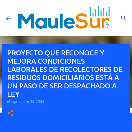
Ir al contenido principal
PROYECTO QUE RECONOCE Y
MEJORA CONDICIONES
LABORALES DE RECOLECTORES DE
RESIDUOS DOMICILIARIOS ESTÁ A
UN PASO DE SER DESPACHADO A
LEY
el
septiembre 04, 2025