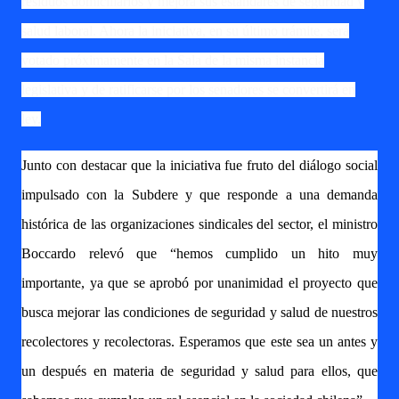
residuos domiciliarios y mejora sus estándares de seguridad y
salud laboral. Ahora la iniciativa, en su último trámite, será
votado próximamente en la Sala de la misma instancia
legislativa y de ratificarse por los senadores se convertirá en
ley.
Junto con destacar que la iniciativa fue fruto del diálogo social
impulsado con la Subdere y que responde a una demanda
histórica de las organizaciones sindicales del sector, el ministro
Boccardo relevó que “hemos cumplido un hito muy
importante, ya que se aprobó por unanimidad el proyecto que
busca mejorar las condiciones de seguridad y salud de nuestros
recolectores y recolectoras. Esperamos que este sea un antes y
un después en materia de seguridad y salud para ellos, que