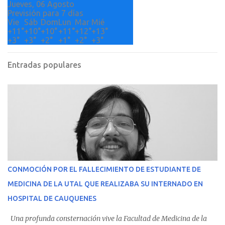
Jueves, 06 Agosto
Previsión para 7 días
Vie
Sáb
Dom
Lun
Mar
Mié
+
11°
+
10°
+
10°
+
11°
+
12°
+
13°
+
3°
+
3°
+
2°
+
1°
+
2°
+
3°
Entradas populares
CONMOCIÓN POR EL FALLECIMIENTO DE ESTUDIANTE DE
MEDICINA DE LA UTAL QUE REALIZABA SU INTERNADO EN
HOSPITAL DE CAUQUENES
Una profunda consternación vive la Facultad de Medicina de la