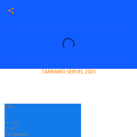
C
o
m
e
TARIFARIO SERVEL 2025
n
t
a
r
+
10
i
°
o
C
H:
+
12°
s
L:
+
4°
Cauquenes