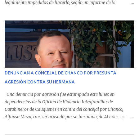
legalmente impedidos de hacerlo, según un informe de la
Contraloría General de la República . Los antecedentes forman
parte del Consolidado de Información Circular (CIC) N° 20, el cual
estableció que estos funcionarios —quienes administran o
custodian fondos públicos— efectuaron transacciones por un
monto total de $116.075.918 entre enero de 2024 y junio de 2025.
En el detalle regional, se indica que en la comuna de Cauquenes se
identificó a cuatro funcionarios involucrados en este tipo de
operaciones. Asimismo, se precisa que uno de los casos
corresponde a un funcionario de la Municipalidad de Chanco,
DENUNCIAN A CONCEJAL DE CHANCO POR PRESUNTA
sumándose a otras comunas del Maule donde también se
AGRESIÓN CONTRA SU HERMANA
detectaron incumplimientos a la normativa vigente. El informe
precisa que la mayor cantidad de dinero apostado se registró en
Una denuncia por agresión fue estampada este lunes en
Talca, donde...
dependencias de la Oficina de Violencia Intrafamiliar de
Carabineros de Cauquenes en contra del concejal por Chanco,
Alfonso Meza, tras ser acusado por su hermana, de 41 años, quien
aseguró haber sido víctima de un violento episodio en un predio
agrícola familiar. Según consta en el parte policial, la denunciante