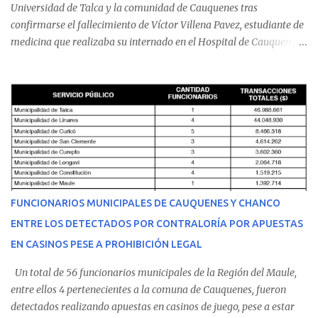
Universidad de Talca y la comunidad de Cauquenes tras
confirmarse el fallecimiento de Víctor Villena Pavez, estudiante de
medicina que realizaba su internado en el Hospital de Cauquenes.
De acuerdo con los antecedentes conocidos, el joven se presentó a
cumplir su jornada en el recinto asistencial manifestando
malestares físicos. Dada la complejidad de su estado de salud, el
equipo médico determinó su traslado de urgencia al Hospital
Regional de Talca y dado la urgencia la ambulancia partió hacia
Talca con escolta de Carabineros. En medio del traslado, el
estudiante de medicina de 25 años, se agravó y pese a los esfuerzos
del personal de emergencia terminó falleciendo, sin alcanzar a
recibir atención especializada en el centro de destino. Apenas se
FUNCIONARIOS MUNICIPALES DE CAUQUENES Y CHANCO
conoció la gravedad de su condición, sus padres —residentes en
ENTRE LOS DETECTADOS POR CONTRALORÍA POR APUESTAS
Villarrica— se trasladaron a Cauquenes con la esperanza de una
EN CASINOS PESE A PROHIBICIÓN LEGAL
evolución favorable. No obstante, alrededo...
Un total de 56 funcionarios municipales de la Región del Maule,
entre ellos 4 pertenecientes a la comuna de Cauquenes, fueron
detectados realizando apuestas en casinos de juego, pese a estar