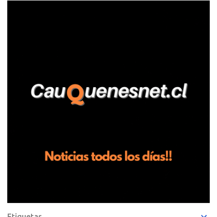
relató que los hechos ocurrieron cerca de las 11:30 horas en el
fundo San Baldomero, ubicado en el sector Dollimbuta, comuna de
Pelluhue. Allí, mientras se encontraba junto a su madre y su hijo
entregando recomendaciones a los trabajadores de la plantación
de frutillas, habría sostenido una discusión con su hermano, quien
permanecía en el lugar a bordo de una camioneta. De acuerdo con
la declaración, tras recriminarle por intervenir con los
trabajadores, el edil descendió del vehículo y, en medio de la
confrontación, la habría tomado de los hombros, empujado al
suelo y agredido con golpes de pies y manos, mientr...
Etiquetas