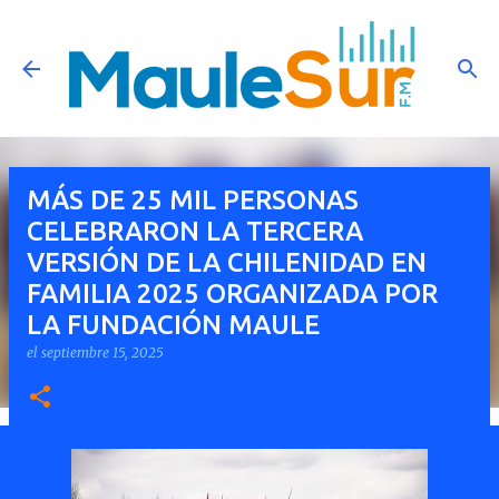
Ir al contenido principal
MÁS DE 25 MIL PERSONAS
CELEBRARON LA TERCERA
VERSIÓN DE LA CHILENIDAD EN
FAMILIA 2025 ORGANIZADA POR
LA FUNDACIÓN MAULE
el
septiembre 15, 2025