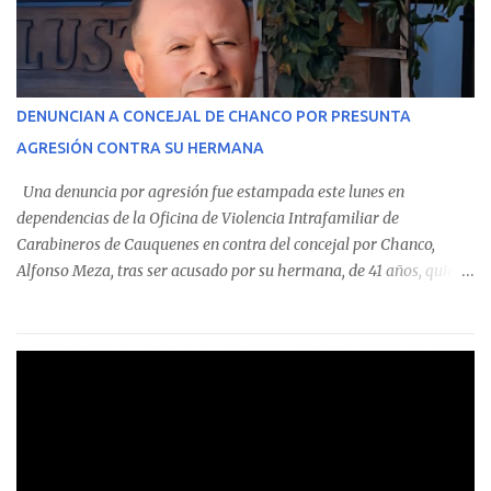
En el detalle regional, se indica que en la comuna de Cauquenes se
identificó a cuatro funcionarios involucrados en este tipo de
operaciones. Asimismo, se precisa que uno de los casos
corresponde a un funcionario de la Municipalidad de Chanco,
DENUNCIAN A CONCEJAL DE CHANCO POR PRESUNTA
sumándose a otras comunas del Maule donde también se
AGRESIÓN CONTRA SU HERMANA
detectaron incumplimientos a la normativa vigente. El informe
precisa que la mayor cantidad de dinero apostado se registró en
Una denuncia por agresión fue estampada este lunes en
Talca, donde...
dependencias de la Oficina de Violencia Intrafamiliar de
Carabineros de Cauquenes en contra del concejal por Chanco,
Alfonso Meza, tras ser acusado por su hermana, de 41 años, quien
aseguró haber sido víctima de un violento episodio en un predio
agrícola familiar. Según consta en el parte policial, la denunciante
relató que los hechos ocurrieron cerca de las 11:30 horas en el
fundo San Baldomero, ubicado en el sector Dollimbuta, comuna de
Pelluhue. Allí, mientras se encontraba junto a su madre y su hijo
entregando recomendaciones a los trabajadores de la plantación
de frutillas, habría sostenido una discusión con su hermano, quien
permanecía en el lugar a bordo de una camioneta. De acuerdo con