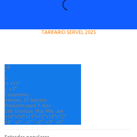
C
o
m
e
TARIFARIO SERVEL 2025
n
t
a
r
+
8
i
°
o
C
H:
+
11°
s
L:
+
3°
Cauquenes
Viernes, 07 Agosto
Previsión para 7 días
Sáb
Dom
Lun
Mar
Mié
Jue
+
10°
+
10°
+
11°
+
12°
+
13°
+
12°
+
3°
+
3°
+
1°
+
2°
+
3°
+
5°