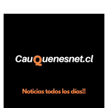
aseguró haber sido víctima de un violento episodio en un predio
agrícola familiar. Según consta en el parte policial, la denunciante
relató que los hechos ocurrieron cerca de las 11:30 horas en el
fundo San Baldomero, ubicado en el sector Dollimbuta, comuna de
Pelluhue. Allí, mientras se encontraba junto a su madre y su hijo
entregando recomendaciones a los trabajadores de la plantación
de frutillas, habría sostenido una discusión con su hermano, quien
permanecía en el lugar a bordo de una camioneta. De acuerdo con
la declaración, tras recriminarle por intervenir con los
trabajadores, el edil descendió del vehículo y, en medio de la
confrontación, la habría tomado de los hombros, empujado al
suelo y agredido con golpes de pies y manos, mientr...