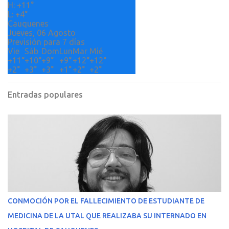
H:
+
11°
s
L:
+
4°
Cauquenes
Jueves, 06 Agosto
Previsión para 7 días
Vie
Sáb
Dom
Lun
Mar
Mié
+
11°
+
10°
+
9°
+
9°
+
12°
+
12°
+
2°
+
3°
+
3°
+
1°
+
2°
+
2°
Entradas populares
CONMOCIÓN POR EL FALLECIMIENTO DE ESTUDIANTE DE
MEDICINA DE LA UTAL QUE REALIZABA SU INTERNADO EN