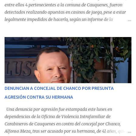
entre ellos 4 pertenecientes a la comuna de Cauquenes, fueron
detectados realizando apuestas en casinos de juego, pese a estar
legalmente impedidos de hacerlo, según un informe de la
Contraloría General de la República . Los antecedentes forman
parte del Consolidado de Información Circular (CIC) N° 20, el cual
estableció que estos funcionarios —quienes administran o
custodian fondos públicos— efectuaron transacciones por un
monto total de $116.075.918 entre enero de 2024 y junio de 2025.
En el detalle regional, se indica que en la comuna de Cauquenes se
identificó a cuatro funcionarios involucrados en este tipo de
operaciones. Asimismo, se precisa que uno de los casos
corresponde a un funcionario de la Municipalidad de Chanco,
DENUNCIAN A CONCEJAL DE CHANCO POR PRESUNTA
sumándose a otras comunas del Maule donde también se
AGRESIÓN CONTRA SU HERMANA
detectaron incumplimientos a la normativa vigente. El informe
precisa que la mayor cantidad de dinero apostado se registró en
Una denuncia por agresión fue estampada este lunes en
Talca, donde...
dependencias de la Oficina de Violencia Intrafamiliar de
Carabineros de Cauquenes en contra del concejal por Chanco,
Alfonso Meza, tras ser acusado por su hermana, de 41 años, quien