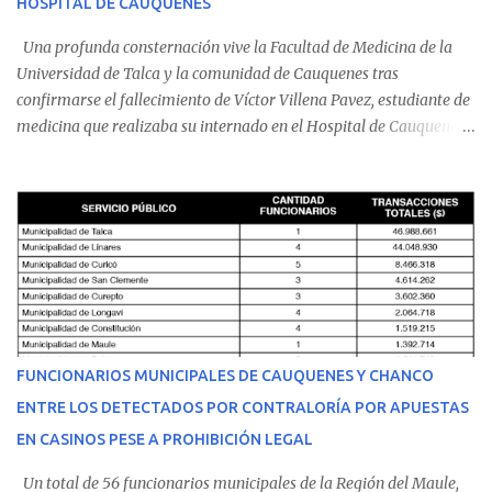
HOSPITAL DE CAUQUENES
Una profunda consternación vive la Facultad de Medicina de la
Universidad de Talca y la comunidad de Cauquenes tras
confirmarse el fallecimiento de Víctor Villena Pavez, estudiante de
medicina que realizaba su internado en el Hospital de Cauquenes.
De acuerdo con los antecedentes conocidos, el joven se presentó a
cumplir su jornada en el recinto asistencial manifestando
malestares físicos. Dada la complejidad de su estado de salud, el
equipo médico determinó su traslado de urgencia al Hospital
Regional de Talca y dado la urgencia la ambulancia partió hacia
Talca con escolta de Carabineros. En medio del traslado, el
estudiante de medicina de 25 años, se agravó y pese a los esfuerzos
del personal de emergencia terminó falleciendo, sin alcanzar a
recibir atención especializada en el centro de destino. Apenas se
FUNCIONARIOS MUNICIPALES DE CAUQUENES Y CHANCO
conoció la gravedad de su condición, sus padres —residentes en
ENTRE LOS DETECTADOS POR CONTRALORÍA POR APUESTAS
Villarrica— se trasladaron a Cauquenes con la esperanza de una
EN CASINOS PESE A PROHIBICIÓN LEGAL
evolución favorable. No obstante, alrededo...
Un total de 56 funcionarios municipales de la Región del Maule,