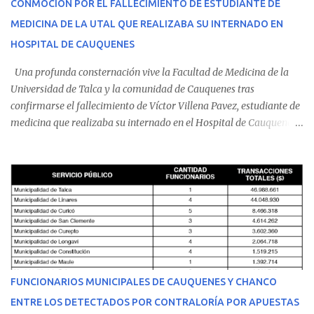
CONMOCIÓN POR EL FALLECIMIENTO DE ESTUDIANTE DE
MEDICINA DE LA UTAL QUE REALIZABA SU INTERNADO EN
HOSPITAL DE CAUQUENES
Una profunda consternación vive la Facultad de Medicina de la
Universidad de Talca y la comunidad de Cauquenes tras
confirmarse el fallecimiento de Víctor Villena Pavez, estudiante de
medicina que realizaba su internado en el Hospital de Cauquenes.
De acuerdo con los antecedentes conocidos, el joven se presentó a
cumplir su jornada en el recinto asistencial manifestando
malestares físicos. Dada la complejidad de su estado de salud, el
equipo médico determinó su traslado de urgencia al Hospital
Regional de Talca y dado la urgencia la ambulancia partió hacia
Talca con escolta de Carabineros. En medio del traslado, el
estudiante de medicina de 25 años, se agravó y pese a los esfuerzos
del personal de emergencia terminó falleciendo, sin alcanzar a
recibir atención especializada en el centro de destino. Apenas se
FUNCIONARIOS MUNICIPALES DE CAUQUENES Y CHANCO
conoció la gravedad de su condición, sus padres —residentes en
ENTRE LOS DETECTADOS POR CONTRALORÍA POR APUESTAS
Villarrica— se trasladaron a Cauquenes con la esperanza de una