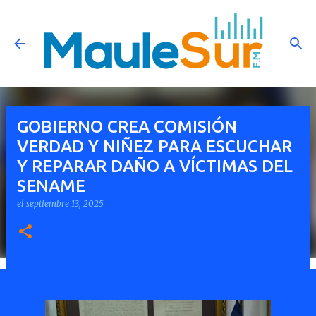
Ir al contenido principal
GOBIERNO CREA COMISIÓN
VERDAD Y NIÑEZ PARA ESCUCHAR
Y REPARAR DAÑO A VÍCTIMAS DEL
SENAME
el
septiembre 13, 2025