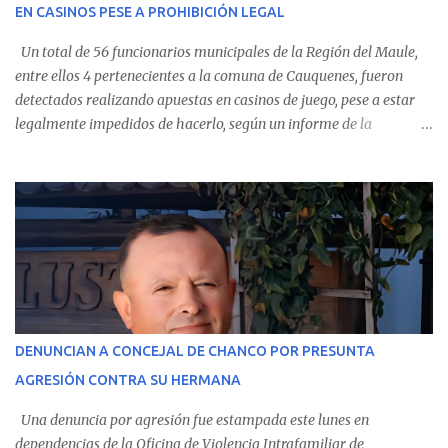
EN CASINOS PESE A PROHIBICIÓN LEGAL
evolución favorable. No obstante, alrededo...
Un total de 56 funcionarios municipales de la Región del Maule,
entre ellos 4 pertenecientes a la comuna de Cauquenes, fueron
detectados realizando apuestas en casinos de juego, pese a estar
legalmente impedidos de hacerlo, según un informe de la
Contraloría General de la República . Los antecedentes forman
parte del Consolidado de Información Circular (CIC) N° 20, el cual
estableció que estos funcionarios —quienes administran o
custodian fondos públicos— efectuaron transacciones por un
monto total de $116.075.918 entre enero de 2024 y junio de 2025.
En el detalle regional, se indica que en la comuna de Cauquenes se
identificó a cuatro funcionarios involucrados en este tipo de
operaciones. Asimismo, se precisa que uno de los casos
corresponde a un funcionario de la Municipalidad de Chanco,
DENUNCIAN A CONCEJAL DE CHANCO POR PRESUNTA
sumándose a otras comunas del Maule donde también se
AGRESIÓN CONTRA SU HERMANA
detectaron incumplimientos a la normativa vigente. El informe
precisa que la mayor cantidad de dinero apostado se registró en
Una denuncia por agresión fue estampada este lunes en
Talca, donde...
dependencias de la Oficina de Violencia Intrafamiliar de