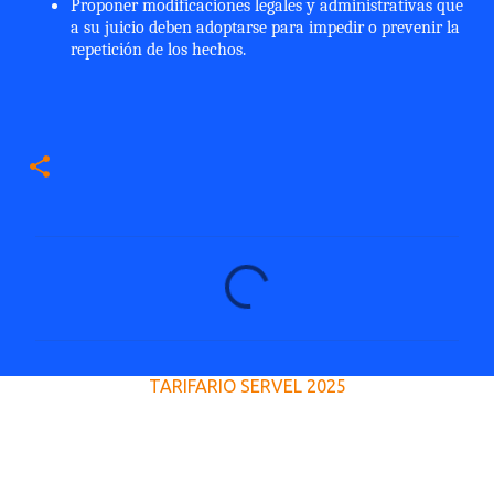
Proponer modificaciones legales y administrativas que
a su juicio deben adoptarse para impedir o prevenir la
repetición de los hechos.
C
o
m
e
TARIFARIO SERVEL 2025
n
t
a
r