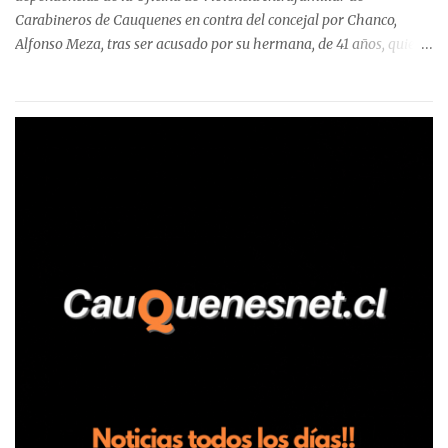
Carabineros de Cauquenes en contra del concejal por Chanco,
Alfonso Meza, tras ser acusado por su hermana, de 41 años, quien
aseguró haber sido víctima de un violento episodio en un predio
agrícola familiar. Según consta en el parte policial, la denunciante
relató que los hechos ocurrieron cerca de las 11:30 horas en el
fundo San Baldomero, ubicado en el sector Dollimbuta, comuna de
Pelluhue. Allí, mientras se encontraba junto a su madre y su hijo
entregando recomendaciones a los trabajadores de la plantación
de frutillas, habría sostenido una discusión con su hermano, quien
permanecía en el lugar a bordo de una camioneta. De acuerdo con
la declaración, tras recriminarle por intervenir con los
trabajadores, el edil descendió del vehículo y, en medio de la
confrontación, la habría tomado de los hombros, empujado al
suelo y agredido con golpes de pies y manos, mientr...