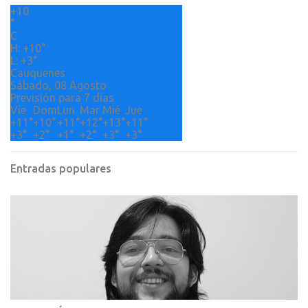
+
10
i
°
o
C
H:
+
10°
s
L:
+
3°
Cauquenes
Sábado, 08 Agosto
Previsión para 7 días
Vie
Dom
Lun
Mar
Mié
Jue
+
11°
+
10°
+
11°
+
12°
+
13°
+
11°
+
3°
+
2°
+
1°
+
2°
+
3°
+
3°
Entradas populares