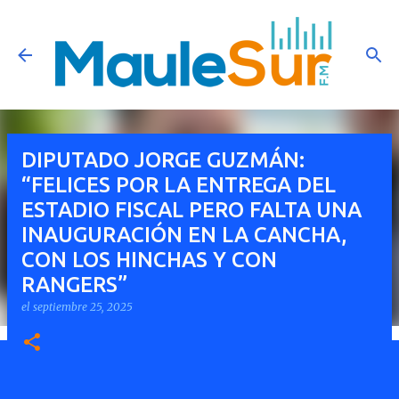
Ir al contenido principal
DIPUTADO JORGE GUZMÁN:
“FELICES POR LA ENTREGA DEL
ESTADIO FISCAL PERO FALTA UNA
INAUGURACIÓN EN LA CANCHA,
CON LOS HINCHAS Y CON
RANGERS”
el
septiembre 25, 2025