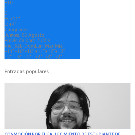
+
10
i
°
o
C
H:
+
11°
s
L:
+
4°
Cauquenes
Jueves, 06 Agosto
Previsión para 7 días
Vie
Sáb
Dom
Lun
Mar
Mié
+
11°
+
10°
+
10°
+
11°
+
12°
+
13°
+
2°
+
3°
+
2°
+
2°
+
2°
+
2°
Entradas populares
CONMOCIÓN POR EL FALLECIMIENTO DE ESTUDIANTE DE