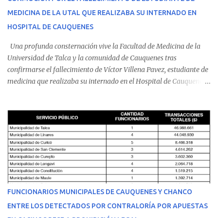
MEDICINA DE LA UTAL QUE REALIZABA SU INTERNADO EN
HOSPITAL DE CAUQUENES
Una profunda consternación vive la Facultad de Medicina de la
Universidad de Talca y la comunidad de Cauquenes tras
confirmarse el fallecimiento de Víctor Villena Pavez, estudiante de
medicina que realizaba su internado en el Hospital de Cauquenes.
De acuerdo con los antecedentes conocidos, el joven se presentó a
cumplir su jornada en el recinto asistencial manifestando
malestares físicos. Dada la complejidad de su estado de salud, el
equipo médico determinó su traslado de urgencia al Hospital
Regional de Talca y dado la urgencia la ambulancia partió hacia
Talca con escolta de Carabineros. En medio del traslado, el
estudiante de medicina de 25 años, se agravó y pese a los esfuerzos
del personal de emergencia terminó falleciendo, sin alcanzar a
recibir atención especializada en el centro de destino. Apenas se
FUNCIONARIOS MUNICIPALES DE CAUQUENES Y CHANCO
conoció la gravedad de su condición, sus padres —residentes en
ENTRE LOS DETECTADOS POR CONTRALORÍA POR APUESTAS
Villarrica— se trasladaron a Cauquenes con la esperanza de una