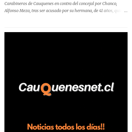
Carabineros de Cauquenes en contra del concejal por Chanco,
Alfonso Meza, tras ser acusado por su hermana, de 41 años, quien
aseguró haber sido víctima de un violento episodio en un predio
agrícola familiar. Según consta en el parte policial, la denunciante
relató que los hechos ocurrieron cerca de las 11:30 horas en el
fundo San Baldomero, ubicado en el sector Dollimbuta, comuna de
Pelluhue. Allí, mientras se encontraba junto a su madre y su hijo
entregando recomendaciones a los trabajadores de la plantación
de frutillas, habría sostenido una discusión con su hermano, quien
permanecía en el lugar a bordo de una camioneta. De acuerdo con
la declaración, tras recriminarle por intervenir con los
trabajadores, el edil descendió del vehículo y, en medio de la
confrontación, la habría tomado de los hombros, empujado al
suelo y agredido con golpes de pies y manos, mientr...