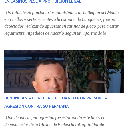
EN CASINOS PESE A PROHIBICIÓN LEGAL
evolución favorable. No obstante, alrededo...
Un total de 56 funcionarios municipales de la Región del Maule,
entre ellos 4 pertenecientes a la comuna de Cauquenes, fueron
detectados realizando apuestas en casinos de juego, pese a estar
legalmente impedidos de hacerlo, según un informe de la
Contraloría General de la República . Los antecedentes forman
parte del Consolidado de Información Circular (CIC) N° 20, el cual
estableció que estos funcionarios —quienes administran o
custodian fondos públicos— efectuaron transacciones por un
monto total de $116.075.918 entre enero de 2024 y junio de 2025.
En el detalle regional, se indica que en la comuna de Cauquenes se
identificó a cuatro funcionarios involucrados en este tipo de
operaciones. Asimismo, se precisa que uno de los casos
corresponde a un funcionario de la Municipalidad de Chanco,
DENUNCIAN A CONCEJAL DE CHANCO POR PRESUNTA
sumándose a otras comunas del Maule donde también se
AGRESIÓN CONTRA SU HERMANA
detectaron incumplimientos a la normativa vigente. El informe
precisa que la mayor cantidad de dinero apostado se registró en
Una denuncia por agresión fue estampada este lunes en
Talca, donde...
dependencias de la Oficina de Violencia Intrafamiliar de