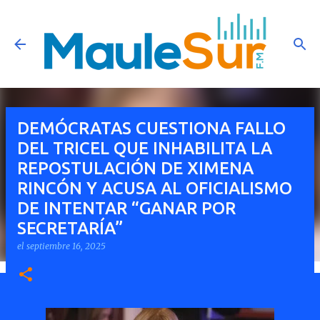
Ir al contenido principal
DEMÓCRATAS CUESTIONA FALLO
DEL TRICEL QUE INHABILITA LA
REPOSTULACIÓN DE XIMENA
RINCÓN Y ACUSA AL OFICIALISMO
DE INTENTAR “GANAR POR
SECRETARÍA”
el
septiembre 16, 2025