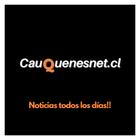
relató que los hechos ocurrieron cerca de las 11:30 horas en el
fundo San Baldomero, ubicado en el sector Dollimbuta, comuna de
Pelluhue. Allí, mientras se encontraba junto a su madre y su hijo
entregando recomendaciones a los trabajadores de la plantación
de frutillas, habría sostenido una discusión con su hermano, quien
permanecía en el lugar a bordo de una camioneta. De acuerdo con
la declaración, tras recriminarle por intervenir con los
trabajadores, el edil descendió del vehículo y, en medio de la
confrontación, la habría tomado de los hombros, empujado al
suelo y agredido con golpes de pies y manos, mientr...