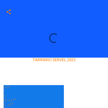
C
o
m
e
TARIFARIO SERVEL 2025
n
t
a
r
+
11
i
°
o
C
H:
+
11°
s
L:
+
3°