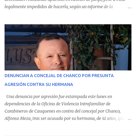
legalmente impedidos de hacerlo, según un informe de la
Contraloría General de la República . Los antecedentes forman
parte del Consolidado de Información Circular (CIC) N° 20, el cual
estableció que estos funcionarios —quienes administran o
custodian fondos públicos— efectuaron transacciones por un
monto total de $116.075.918 entre enero de 2024 y junio de 2025.
En el detalle regional, se indica que en la comuna de Cauquenes se
identificó a cuatro funcionarios involucrados en este tipo de
operaciones. Asimismo, se precisa que uno de los casos
corresponde a un funcionario de la Municipalidad de Chanco,
DENUNCIAN A CONCEJAL DE CHANCO POR PRESUNTA
sumándose a otras comunas del Maule donde también se
AGRESIÓN CONTRA SU HERMANA
detectaron incumplimientos a la normativa vigente. El informe
precisa que la mayor cantidad de dinero apostado se registró en
Una denuncia por agresión fue estampada este lunes en
Talca, donde...
dependencias de la Oficina de Violencia Intrafamiliar de
Carabineros de Cauquenes en contra del concejal por Chanco,
Alfonso Meza, tras ser acusado por su hermana, de 41 años, quien
aseguró haber sido víctima de un violento episodio en un predio
agrícola familiar. Según consta en el parte policial, la denunciante