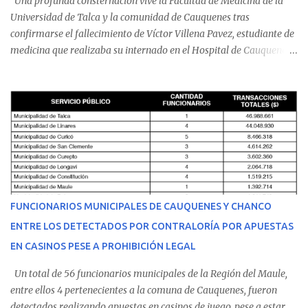
Una profunda consternación vive la Facultad de Medicina de la
Universidad de Talca y la comunidad de Cauquenes tras
confirmarse el fallecimiento de Víctor Villena Pavez, estudiante de
medicina que realizaba su internado en el Hospital de Cauquenes.
De acuerdo con los antecedentes conocidos, el joven se presentó a
cumplir su jornada en el recinto asistencial manifestando
malestares físicos. Dada la complejidad de su estado de salud, el
equipo médico determinó su traslado de urgencia al Hospital
Regional de Talca y dado la urgencia la ambulancia partió hacia
Talca con escolta de Carabineros. En medio del traslado, el
estudiante de medicina de 25 años, se agravó y pese a los esfuerzos
del personal de emergencia terminó falleciendo, sin alcanzar a
recibir atención especializada en el centro de destino. Apenas se
FUNCIONARIOS MUNICIPALES DE CAUQUENES Y CHANCO
conoció la gravedad de su condición, sus padres —residentes en
ENTRE LOS DETECTADOS POR CONTRALORÍA POR APUESTAS
Villarrica— se trasladaron a Cauquenes con la esperanza de una
EN CASINOS PESE A PROHIBICIÓN LEGAL
evolución favorable. No obstante, alrededo...
Un total de 56 funcionarios municipales de la Región del Maule,
entre ellos 4 pertenecientes a la comuna de Cauquenes, fueron
detectados realizando apuestas en casinos de juego, pese a estar