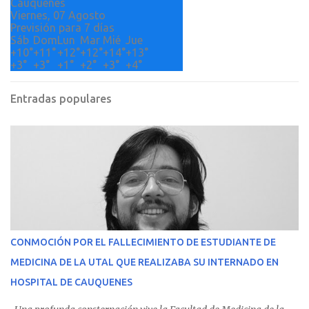
Cauquenes
Viernes, 07 Agosto
Previsión para 7 días
Sáb
Dom
Lun
Mar
Mié
Jue
+
10°
+
11°
+
12°
+
12°
+
14°
+
13°
+
3°
+
3°
+
1°
+
2°
+
3°
+
4°
Entradas populares
CONMOCIÓN POR EL FALLECIMIENTO DE ESTUDIANTE DE
MEDICINA DE LA UTAL QUE REALIZABA SU INTERNADO EN
HOSPITAL DE CAUQUENES