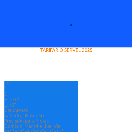
C
o
m
e
TARIFARIO SERVEL 2025
n
t
a
r
+
9
i
°
o
C
H:
+
10°
s
L:
+
3°
Cauquenes
Sábado, 08 Agosto
Previsión para 7 días
Dom
Lun
Mar
Mié
Jue
Vie
+
10°
+
11°
+
12°
+
13°
+
11°
+
12°