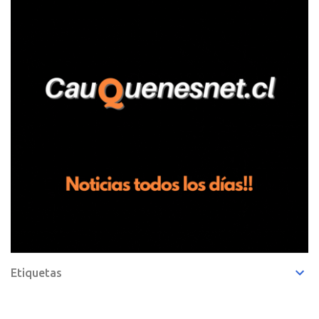
entregando recomendaciones a los trabajadores de la plantación
de frutillas, habría sostenido una discusión con su hermano, quien
permanecía en el lugar a bordo de una camioneta. De acuerdo con
la declaración, tras recriminarle por intervenir con los
trabajadores, el edil descendió del vehículo y, en medio de la
confrontación, la habría tomado de los hombros, empujado al
suelo y agredido con golpes de pies y manos, mientr...
Etiquetas