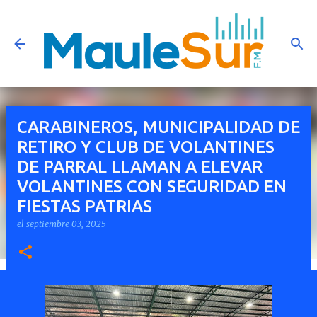
Ir al contenido principal
CARABINEROS, MUNICIPALIDAD DE
RETIRO Y CLUB DE VOLANTINES
DE PARRAL LLAMAN A ELEVAR
VOLANTINES CON SEGURIDAD EN
FIESTAS PATRIAS
el
septiembre 03, 2025