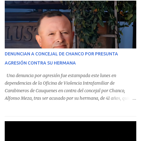
estableció que estos funcionarios —quienes administran o
custodian fondos públicos— efectuaron transacciones por un
monto total de $116.075.918 entre enero de 2024 y junio de 2025.
En el detalle regional, se indica que en la comuna de Cauquenes se
identificó a cuatro funcionarios involucrados en este tipo de
operaciones. Asimismo, se precisa que uno de los casos
corresponde a un funcionario de la Municipalidad de Chanco,
DENUNCIAN A CONCEJAL DE CHANCO POR PRESUNTA
sumándose a otras comunas del Maule donde también se
AGRESIÓN CONTRA SU HERMANA
detectaron incumplimientos a la normativa vigente. El informe
precisa que la mayor cantidad de dinero apostado se registró en
Una denuncia por agresión fue estampada este lunes en
Talca, donde...
dependencias de la Oficina de Violencia Intrafamiliar de
Carabineros de Cauquenes en contra del concejal por Chanco,
Alfonso Meza, tras ser acusado por su hermana, de 41 años, quien
aseguró haber sido víctima de un violento episodio en un predio
agrícola familiar. Según consta en el parte policial, la denunciante
relató que los hechos ocurrieron cerca de las 11:30 horas en el
fundo San Baldomero, ubicado en el sector Dollimbuta, comuna de
Pelluhue. Allí, mientras se encontraba junto a su madre y su hijo