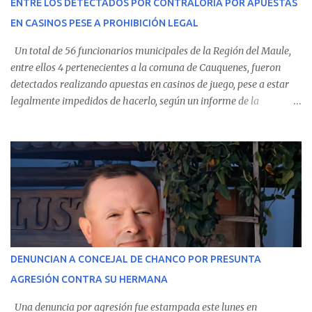
ENTRE LOS DETECTADOS POR CONTRALORÍA POR APUESTAS
Villarrica— se trasladaron a Cauquenes con la esperanza de una
EN CASINOS PESE A PROHIBICIÓN LEGAL
evolución favorable. No obstante, alrededo...
Un total de 56 funcionarios municipales de la Región del Maule,
entre ellos 4 pertenecientes a la comuna de Cauquenes, fueron
detectados realizando apuestas en casinos de juego, pese a estar
legalmente impedidos de hacerlo, según un informe de la
Contraloría General de la República . Los antecedentes forman
parte del Consolidado de Información Circular (CIC) N° 20, el cual
estableció que estos funcionarios —quienes administran o
custodian fondos públicos— efectuaron transacciones por un
monto total de $116.075.918 entre enero de 2024 y junio de 2025.
En el detalle regional, se indica que en la comuna de Cauquenes se
identificó a cuatro funcionarios involucrados en este tipo de
operaciones. Asimismo, se precisa que uno de los casos
corresponde a un funcionario de la Municipalidad de Chanco,
DENUNCIAN A CONCEJAL DE CHANCO POR PRESUNTA
sumándose a otras comunas del Maule donde también se
AGRESIÓN CONTRA SU HERMANA
detectaron incumplimientos a la normativa vigente. El informe
precisa que la mayor cantidad de dinero apostado se registró en
Una denuncia por agresión fue estampada este lunes en