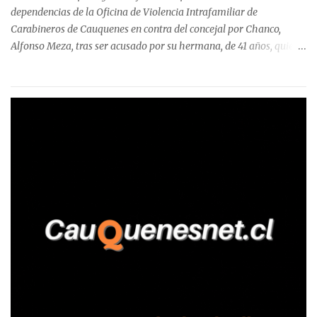
Talca, donde...
dependencias de la Oficina de Violencia Intrafamiliar de
Carabineros de Cauquenes en contra del concejal por Chanco,
Alfonso Meza, tras ser acusado por su hermana, de 41 años, quien
aseguró haber sido víctima de un violento episodio en un predio
agrícola familiar. Según consta en el parte policial, la denunciante
relató que los hechos ocurrieron cerca de las 11:30 horas en el
fundo San Baldomero, ubicado en el sector Dollimbuta, comuna de
Pelluhue. Allí, mientras se encontraba junto a su madre y su hijo
entregando recomendaciones a los trabajadores de la plantación
de frutillas, habría sostenido una discusión con su hermano, quien
permanecía en el lugar a bordo de una camioneta. De acuerdo con
la declaración, tras recriminarle por intervenir con los
trabajadores, el edil descendió del vehículo y, en medio de la
confrontación, la habría tomado de los hombros, empujado al
suelo y agredido con golpes de pies y manos, mientr...