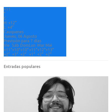
r
+
11
i
°
o
C
H:
+
12°
s
L:
+
4°
Cauquenes
Jueves, 06 Agosto
Previsión para 7 días
Vie
Sáb
Dom
Lun
Mar
Mié
+
11°
+
10°
+
10°
+
11°
+
12°
+
13°
+
2°
+
3°
+
2°
+
1°
+
2°
+
2°
Entradas populares