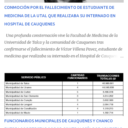
CONMOCIÓN POR EL FALLECIMIENTO DE ESTUDIANTE DE
MEDICINA DE LA UTAL QUE REALIZABA SU INTERNADO EN
HOSPITAL DE CAUQUENES
Una profunda consternación vive la Facultad de Medicina de la
Universidad de Talca y la comunidad de Cauquenes tras
confirmarse el fallecimiento de Víctor Villena Pavez, estudiante de
medicina que realizaba su internado en el Hospital de Cauquenes.
De acuerdo con los antecedentes conocidos, el joven se presentó a
cumplir su jornada en el recinto asistencial manifestando
malestares físicos. Dada la complejidad de su estado de salud, el
equipo médico determinó su traslado de urgencia al Hospital
Regional de Talca y dado la urgencia la ambulancia partió hacia
Talca con escolta de Carabineros. En medio del traslado, el
estudiante de medicina de 25 años, se agravó y pese a los esfuerzos
del personal de emergencia terminó falleciendo, sin alcanzar a
recibir atención especializada en el centro de destino. Apenas se
FUNCIONARIOS MUNICIPALES DE CAUQUENES Y CHANCO
conoció la gravedad de su condición, sus padres —residentes en