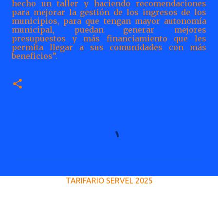
hecho un taller y haciendo recomendaciones
para mejorar la gestión de los ingresos de los
municipios, para que tengan mayor autonomía
municipal, puedan generar mejores
presupuestos y más financiamiento que les
permita llegar a sus comunidades con más
beneficios”.
C
o
m
e
TARIFARIO SERVEL 2025
n
t
a