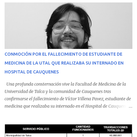
CONMOCIÓN POR EL FALLECIMIENTO DE ESTUDIANTE DE
MEDICINA DE LA UTAL QUE REALIZABA SU INTERNADO EN
HOSPITAL DE CAUQUENES
Una profunda consternación vive la Facultad de Medicina de la
Universidad de Talca y la comunidad de Cauquenes tras
confirmarse el fallecimiento de Víctor Villena Pavez, estudiante de
medicina que realizaba su internado en el Hospital de Cauquenes.
De acuerdo con los antecedentes conocidos, el joven se presentó a
cumplir su jornada en el recinto asistencial manifestando
malestares físicos. Dada la complejidad de su estado de salud, el
equipo médico determinó su traslado de urgencia al Hospital