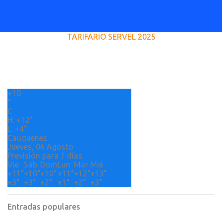
m
e
TARIFARIO SERVEL 2025
n
t
a
r
+
10
i
°
o
C
H:
+
12°
s
L:
+
4°
Cauquenes
Jueves, 06 Agosto
Previsión para 7 días
Vie
Sáb
Dom
Lun
Mar
Mié
+
11°
+
10°
+
10°
+
11°
+
12°
+
13°
+
3°
+
3°
+
2°
+
1°
+
2°
+
3°
Entradas populares