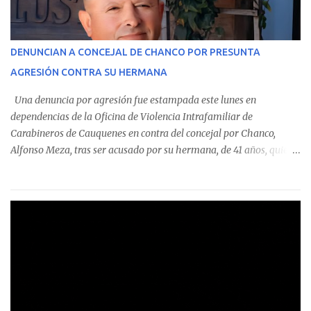
identificó a cuatro funcionarios involucrados en este tipo de
operaciones. Asimismo, se precisa que uno de los casos
corresponde a un funcionario de la Municipalidad de Chanco,
DENUNCIAN A CONCEJAL DE CHANCO POR PRESUNTA
sumándose a otras comunas del Maule donde también se
AGRESIÓN CONTRA SU HERMANA
detectaron incumplimientos a la normativa vigente. El informe
precisa que la mayor cantidad de dinero apostado se registró en
Una denuncia por agresión fue estampada este lunes en
Talca, donde...
dependencias de la Oficina de Violencia Intrafamiliar de
Carabineros de Cauquenes en contra del concejal por Chanco,
Alfonso Meza, tras ser acusado por su hermana, de 41 años, quien
aseguró haber sido víctima de un violento episodio en un predio
agrícola familiar. Según consta en el parte policial, la denunciante
relató que los hechos ocurrieron cerca de las 11:30 horas en el
fundo San Baldomero, ubicado en el sector Dollimbuta, comuna de
Pelluhue. Allí, mientras se encontraba junto a su madre y su hijo
entregando recomendaciones a los trabajadores de la plantación
de frutillas, habría sostenido una discusión con su hermano, quien
permanecía en el lugar a bordo de una camioneta. De acuerdo con
la declaración, tras recriminarle por intervenir con los