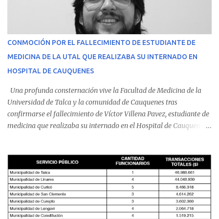
CONMOCIÓN POR EL FALLECIMIENTO DE ESTUDIANTE DE
MEDICINA DE LA UTAL QUE REALIZABA SU INTERNADO EN
HOSPITAL DE CAUQUENES
Una profunda consternación vive la Facultad de Medicina de la
Universidad de Talca y la comunidad de Cauquenes tras
confirmarse el fallecimiento de Víctor Villena Pavez, estudiante de
medicina que realizaba su internado en el Hospital de Cauquenes.
De acuerdo con los antecedentes conocidos, el joven se presentó a
cumplir su jornada en el recinto asistencial manifestando
malestares físicos. Dada la complejidad de su estado de salud, el
equipo médico determinó su traslado de urgencia al Hospital
Regional de Talca y dado la urgencia la ambulancia partió hacia
Talca con escolta de Carabineros. En medio del traslado, el
estudiante de medicina de 25 años, se agravó y pese a los esfuerzos