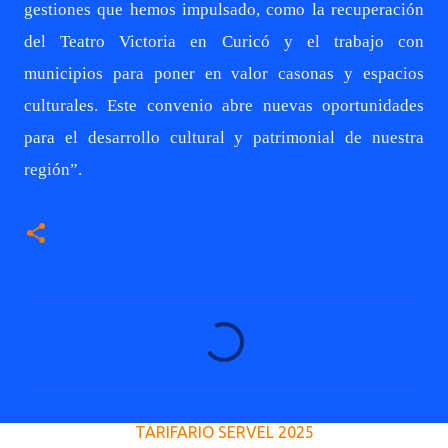
gestiones que hemos impulsado, como la recuperación
del Teatro Victoria en Curicó y el trabajo con
municipios para poner en valor casonas y espacios
culturales. Este convenio abre nuevas oportunidades
para el desarrollo cultural y patrimonial de nuestra
región”.
C
o
m
e
TARIFARIO SERVEL 2025
n