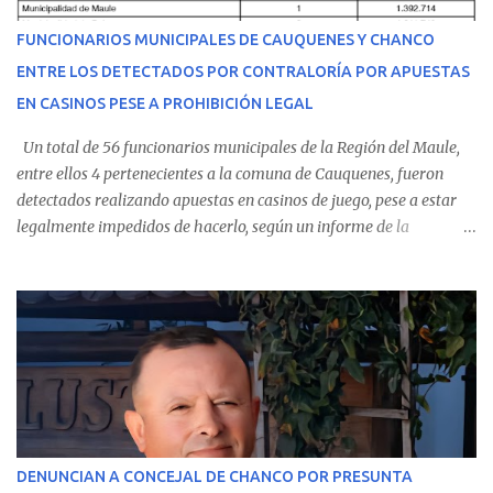
del personal de emergencia terminó falleciendo, sin alcanzar a
recibir atención especializada en el centro de destino. Apenas se
FUNCIONARIOS MUNICIPALES DE CAUQUENES Y CHANCO
conoció la gravedad de su condición, sus padres —residentes en
ENTRE LOS DETECTADOS POR CONTRALORÍA POR APUESTAS
Villarrica— se trasladaron a Cauquenes con la esperanza de una
EN CASINOS PESE A PROHIBICIÓN LEGAL
evolución favorable. No obstante, alrededo...
Un total de 56 funcionarios municipales de la Región del Maule,
entre ellos 4 pertenecientes a la comuna de Cauquenes, fueron
detectados realizando apuestas en casinos de juego, pese a estar
legalmente impedidos de hacerlo, según un informe de la
Contraloría General de la República . Los antecedentes forman
parte del Consolidado de Información Circular (CIC) N° 20, el cual
estableció que estos funcionarios —quienes administran o
custodian fondos públicos— efectuaron transacciones por un
monto total de $116.075.918 entre enero de 2024 y junio de 2025.
En el detalle regional, se indica que en la comuna de Cauquenes se
identificó a cuatro funcionarios involucrados en este tipo de
operaciones. Asimismo, se precisa que uno de los casos
corresponde a un funcionario de la Municipalidad de Chanco,
DENUNCIAN A CONCEJAL DE CHANCO POR PRESUNTA
sumándose a otras comunas del Maule donde también se