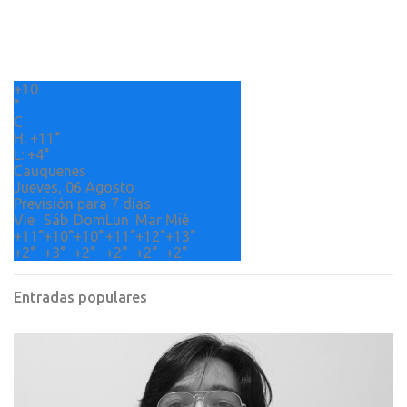
t
a
r
+
10
i
°
o
C
H:
+
11°
s
L:
+
4°
Cauquenes
Jueves, 06 Agosto
Previsión para 7 días
Vie
Sáb
Dom
Lun
Mar
Mié
+
11°
+
10°
+
10°
+
11°
+
12°
+
13°
+
2°
+
3°
+
2°
+
2°
+
2°
+
2°
Entradas populares