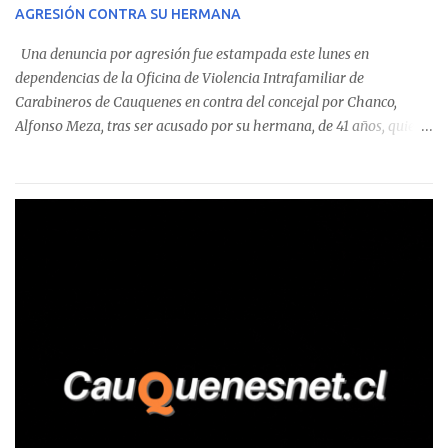
AGRESIÓN CONTRA SU HERMANA
detectaron incumplimientos a la normativa vigente. El informe
precisa que la mayor cantidad de dinero apostado se registró en
Una denuncia por agresión fue estampada este lunes en
Talca, donde...
dependencias de la Oficina de Violencia Intrafamiliar de
Carabineros de Cauquenes en contra del concejal por Chanco,
Alfonso Meza, tras ser acusado por su hermana, de 41 años, quien
aseguró haber sido víctima de un violento episodio en un predio
agrícola familiar. Según consta en el parte policial, la denunciante
relató que los hechos ocurrieron cerca de las 11:30 horas en el
fundo San Baldomero, ubicado en el sector Dollimbuta, comuna de
Pelluhue. Allí, mientras se encontraba junto a su madre y su hijo
entregando recomendaciones a los trabajadores de la plantación
de frutillas, habría sostenido una discusión con su hermano, quien
permanecía en el lugar a bordo de una camioneta. De acuerdo con
la declaración, tras recriminarle por intervenir con los
trabajadores, el edil descendió del vehículo y, en medio de la
confrontación, la habría tomado de los hombros, empujado al
suelo y agredido con golpes de pies y manos, mientr...