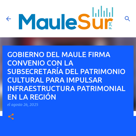
Ir al contenido principal
GOBIERNO DEL MAULE FIRMA
CONVENIO CON LA
SUBSECRETARÍA DEL PATRIMONIO
CULTURAL PARA IMPULSAR
INFRAESTRUCTURA PATRIMONIAL
EN LA REGIÓN
el
agosto 26, 2025