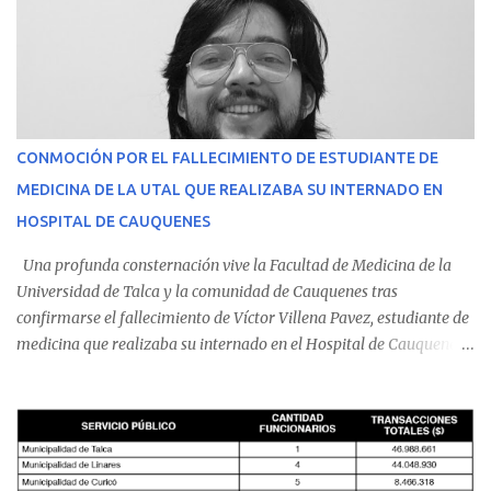
CONMOCIÓN POR EL FALLECIMIENTO DE ESTUDIANTE DE
MEDICINA DE LA UTAL QUE REALIZABA SU INTERNADO EN
HOSPITAL DE CAUQUENES
Una profunda consternación vive la Facultad de Medicina de la
Universidad de Talca y la comunidad de Cauquenes tras
confirmarse el fallecimiento de Víctor Villena Pavez, estudiante de
medicina que realizaba su internado en el Hospital de Cauquenes.
De acuerdo con los antecedentes conocidos, el joven se presentó a
cumplir su jornada en el recinto asistencial manifestando
malestares físicos. Dada la complejidad de su estado de salud, el
equipo médico determinó su traslado de urgencia al Hospital
Regional de Talca y dado la urgencia la ambulancia partió hacia