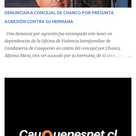
operaciones. Asimismo, se precisa que uno de los casos
corresponde a un funcionario de la Municipalidad de Chanco,
DENUNCIAN A CONCEJAL DE CHANCO POR PRESUNTA
sumándose a otras comunas del Maule donde también se
AGRESIÓN CONTRA SU HERMANA
detectaron incumplimientos a la normativa vigente. El informe
precisa que la mayor cantidad de dinero apostado se registró en
Una denuncia por agresión fue estampada este lunes en
Talca, donde...
dependencias de la Oficina de Violencia Intrafamiliar de
Carabineros de Cauquenes en contra del concejal por Chanco,
Alfonso Meza, tras ser acusado por su hermana, de 41 años, quien
aseguró haber sido víctima de un violento episodio en un predio
agrícola familiar. Según consta en el parte policial, la denunciante
relató que los hechos ocurrieron cerca de las 11:30 horas en el
fundo San Baldomero, ubicado en el sector Dollimbuta, comuna de
Pelluhue. Allí, mientras se encontraba junto a su madre y su hijo
entregando recomendaciones a los trabajadores de la plantación
de frutillas, habría sostenido una discusión con su hermano, quien
permanecía en el lugar a bordo de una camioneta. De acuerdo con
la declaración, tras recriminarle por intervenir con los
trabajadores, el edil descendió del vehículo y, en medio de la
confrontación, la habría tomado de los hombros, empujado al