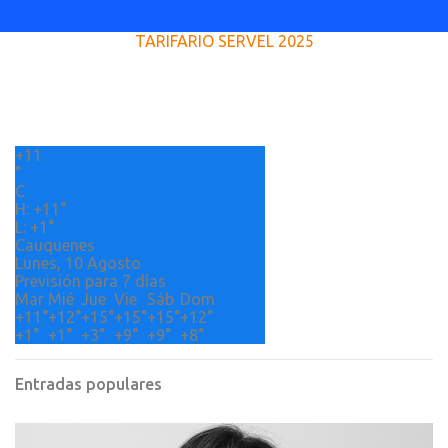
e
TARIFARIO SERVEL 2025
n
t
a
r
+
11
i
°
o
C
H:
+
11°
s
L:
+
1°
Cauquenes
Lunes, 10 Agosto
Previsión para 7 días
Mar
Mié
Jue
Vie
Sáb
Dom
+
11°
+
12°
+
15°
+
15°
+
15°
+
12°
+
1°
+
1°
+
3°
+
9°
+
9°
+
8°
Entradas populares