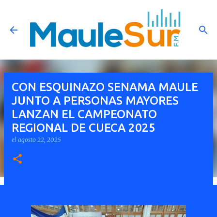
Ir al contenido principal
CON ESQUINAZO SENAMA MAULE
JUNTO A PERSONAS MAYORES
LANZAN EL CAMPEONATO
REGIONAL DE CUECA 2025
el
agosto 22, 2025