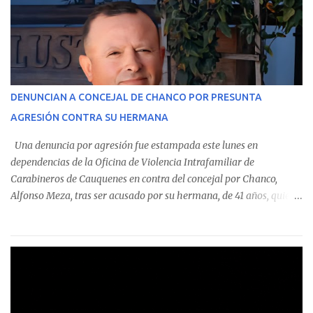
custodian fondos públicos— efectuaron transacciones por un
monto total de $116.075.918 entre enero de 2024 y junio de 2025.
En el detalle regional, se indica que en la comuna de Cauquenes se
identificó a cuatro funcionarios involucrados en este tipo de
operaciones. Asimismo, se precisa que uno de los casos
corresponde a un funcionario de la Municipalidad de Chanco,
DENUNCIAN A CONCEJAL DE CHANCO POR PRESUNTA
sumándose a otras comunas del Maule donde también se
AGRESIÓN CONTRA SU HERMANA
detectaron incumplimientos a la normativa vigente. El informe
precisa que la mayor cantidad de dinero apostado se registró en
Una denuncia por agresión fue estampada este lunes en
Talca, donde...
dependencias de la Oficina de Violencia Intrafamiliar de
Carabineros de Cauquenes en contra del concejal por Chanco,
Alfonso Meza, tras ser acusado por su hermana, de 41 años, quien
aseguró haber sido víctima de un violento episodio en un predio
agrícola familiar. Según consta en el parte policial, la denunciante
relató que los hechos ocurrieron cerca de las 11:30 horas en el
fundo San Baldomero, ubicado en el sector Dollimbuta, comuna de
Pelluhue. Allí, mientras se encontraba junto a su madre y su hijo
entregando recomendaciones a los trabajadores de la plantación