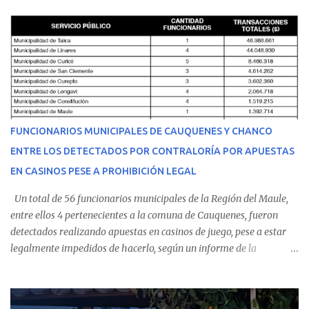
cumplir su jornada en el recinto asistencial manifestando
malestares físicos. Dada la complejidad de su estado de salud, el
equipo médico determinó su traslado de urgencia al Hospital
Regional de Talca y dado la urgencia la ambulancia partió hacia
Talca con escolta de Carabineros. En medio del traslado, el
estudiante de medicina de 25 años, se agravó y pese a los esfuerzos
del personal de emergencia terminó falleciendo, sin alcanzar a
recibir atención especializada en el centro de destino. Apenas se
FUNCIONARIOS MUNICIPALES DE CAUQUENES Y CHANCO
conoció la gravedad de su condición, sus padres —residentes en
ENTRE LOS DETECTADOS POR CONTRALORÍA POR APUESTAS
Villarrica— se trasladaron a Cauquenes con la esperanza de una
EN CASINOS PESE A PROHIBICIÓN LEGAL
evolución favorable. No obstante, alrededo...
Un total de 56 funcionarios municipales de la Región del Maule,
entre ellos 4 pertenecientes a la comuna de Cauquenes, fueron
detectados realizando apuestas en casinos de juego, pese a estar
legalmente impedidos de hacerlo, según un informe de la
Contraloría General de la República . Los antecedentes forman
parte del Consolidado de Información Circular (CIC) N° 20, el cual
estableció que estos funcionarios —quienes administran o