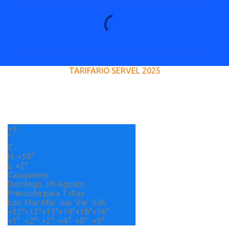
C
o
m
e
TARIFARIO SERVEL 2025
n
t
a
r
+
9
i
°
o
C
H:
+
10°
s
L:
+
2°
Cauquenes
Domingo, 09 Agosto
Previsión para 7 días
Lun
Mar
Mié
Jue
Vie
Sáb
+
12°
+
12°
+
13°
+
14°
+
18°
+
16°
+
1°
+
2°
+
2°
+
4°
+
8°
+
9°