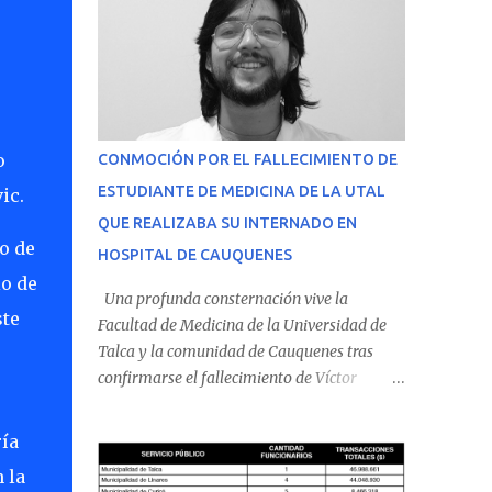
o
CONMOCIÓN POR EL FALLECIMIENTO DE
ESTUDIANTE DE MEDICINA DE LA UTAL
ic.
QUE REALIZABA SU INTERNADO EN
o de
HOSPITAL DE CAUQUENES
io de
Una profunda consternación vive la
ste
Facultad de Medicina de la Universidad de
Talca y la comunidad de Cauquenes tras
confirmarse el fallecimiento de Víctor
Villena Pavez, estudiante de medicina que
realizaba su internado en el Hospital de
ría
Cauquenes. De acuerdo con los antecedentes
 la
conocidos, el joven se presentó a cumplir su