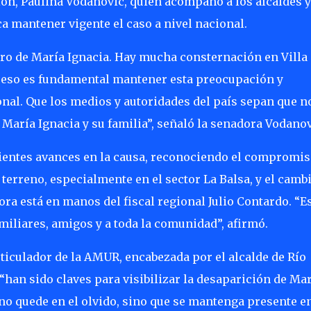
ión, Paulina Vodanovic, quien acompañó a los alcaldes y
a mantener vigente el caso a nivel nacional.
ro de María Ignacia. Hay mucha consternación en Villa
or eso es fundamental mantener esta preocupación y
onal. Que los medios y autoridades del país sepan que n
María Ignacia y su familia”, señaló la senadora Vodanov
ientes avances en la causa, reconociendo el compromis
erreno, especialmente en el sector La Balsa, y el camb
hora está en manos del fiscal regional Julio Contardo. “E
miliares, amigos y a toda la comunidad”, afirmó.
rticulador de la AMUR, encabezada por el alcalde de Río
han sido claves para visibilizar la desaparición de Ma
no quede en el olvido, sino que se mantenga presente en