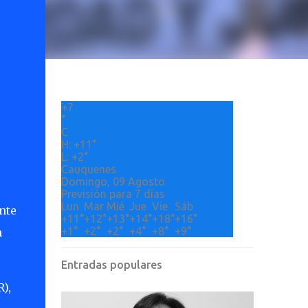
+
7
°
C
H:
+
11°
L:
+
2°
Cauquenes
Domingo, 09 Agosto
Previsión para 7 días
Lun
Mar
Mié
Jue
Vie
Sáb
nte
+
11°
+
12°
+
13°
+
14°
+
18°
+
16°
+
1°
+
2°
+
2°
+
4°
+
8°
+
9°
n
Entradas populares
),