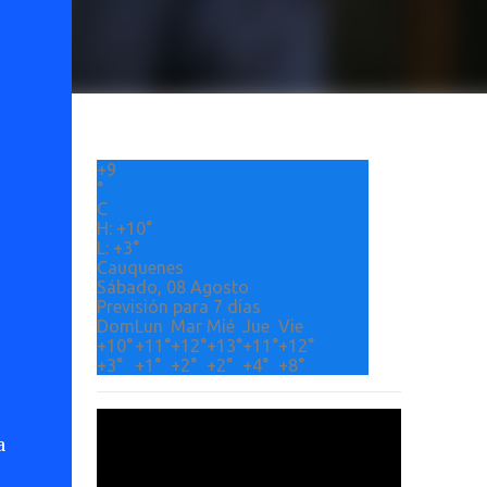
+
9
°
C
H:
+
10°
L:
+
3°
Cauquenes
Sábado, 08 Agosto
Previsión para 7 días
Dom
Lun
Mar
Mié
Jue
Vie
+
10°
+
11°
+
12°
+
13°
+
11°
+
12°
+
3°
+
1°
+
2°
+
2°
+
4°
+
8°
a
Etiquetas