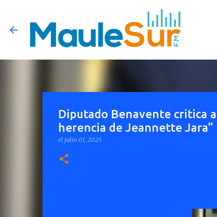
Diputado Benavente critica a
herencia de Jeannette Jara”
el
julio 01, 2025