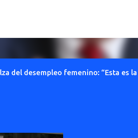
Ir al contenido principal
lza del desempleo femenino: “Esta es la