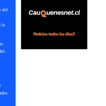
s del
 la
as
del
r
ades