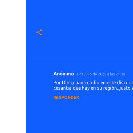
Anónimo
1 de julio de 2025 a las 21:30
C
Por Dios,cuanto odio en este discur
o
cesantia que hay en su región...justo a
m
RESPONDER
e
n
t
a