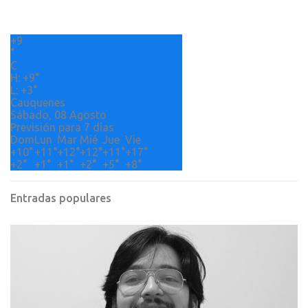
a
r
+
9
i
°
o
C
H:
+
9°
s
L:
+
3°
Cauquenes
Sábado, 08 Agosto
Previsión para 7 días
Dom
Lun
Mar
Mié
Jue
Vie
+
10°
+
11°
+
12°
+
12°
+
11°
+
17°
+
2°
+
1°
+
1°
+
2°
+
5°
+
8°
Entradas populares