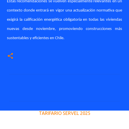
Estas recomendaciones se vuelven especialmente relevantes en un
contexto donde entrará en vigor una actualización normativa que
exigirá la calificación energética obligatoria en todas las viviendas
nuevas desde noviembre, promoviendo construcciones más
sustentables y eficientes en Chile.
C
o
m
e
TARIFARIO SERVEL 2025
n
t