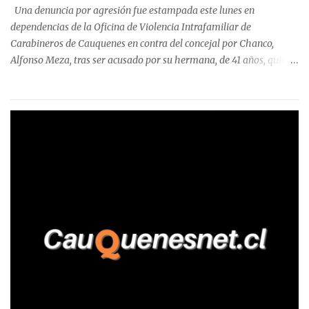
precisa que la mayor cantidad de dinero apostado se registró en
Una denuncia por agresión fue estampada este lunes en
Talca, donde...
dependencias de la Oficina de Violencia Intrafamiliar de
Carabineros de Cauquenes en contra del concejal por Chanco,
Alfonso Meza, tras ser acusado por su hermana, de 41 años, quien
aseguró haber sido víctima de un violento episodio en un predio
agrícola familiar. Según consta en el parte policial, la denunciante
relató que los hechos ocurrieron cerca de las 11:30 horas en el
fundo San Baldomero, ubicado en el sector Dollimbuta, comuna de
Pelluhue. Allí, mientras se encontraba junto a su madre y su hijo
entregando recomendaciones a los trabajadores de la plantación
de frutillas, habría sostenido una discusión con su hermano, quien
permanecía en el lugar a bordo de una camioneta. De acuerdo con
la declaración, tras recriminarle por intervenir con los
trabajadores, el edil descendió del vehículo y, en medio de la
confrontación, la habría tomado de los hombros, empujado al
suelo y agredido con golpes de pies y manos, mientr...