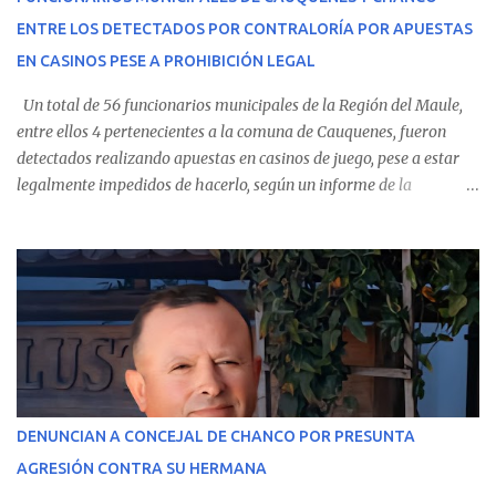
conoció la gravedad de su condición, sus padres —residentes en
ENTRE LOS DETECTADOS POR CONTRALORÍA POR APUESTAS
Villarrica— se trasladaron a Cauquenes con la esperanza de una
EN CASINOS PESE A PROHIBICIÓN LEGAL
evolución favorable. No obstante, alrededo...
Un total de 56 funcionarios municipales de la Región del Maule,
entre ellos 4 pertenecientes a la comuna de Cauquenes, fueron
detectados realizando apuestas en casinos de juego, pese a estar
legalmente impedidos de hacerlo, según un informe de la
Contraloría General de la República . Los antecedentes forman
parte del Consolidado de Información Circular (CIC) N° 20, el cual
estableció que estos funcionarios —quienes administran o
custodian fondos públicos— efectuaron transacciones por un
monto total de $116.075.918 entre enero de 2024 y junio de 2025.
En el detalle regional, se indica que en la comuna de Cauquenes se
identificó a cuatro funcionarios involucrados en este tipo de
operaciones. Asimismo, se precisa que uno de los casos
corresponde a un funcionario de la Municipalidad de Chanco,
DENUNCIAN A CONCEJAL DE CHANCO POR PRESUNTA
sumándose a otras comunas del Maule donde también se
AGRESIÓN CONTRA SU HERMANA
detectaron incumplimientos a la normativa vigente. El informe