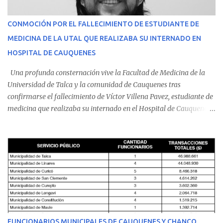
CONMOCIÓN POR EL FALLECIMIENTO DE ESTUDIANTE DE
MEDICINA DE LA UTAL QUE REALIZABA SU INTERNADO EN
HOSPITAL DE CAUQUENES
Una profunda consternación vive la Facultad de Medicina de la
Universidad de Talca y la comunidad de Cauquenes tras
confirmarse el fallecimiento de Víctor Villena Pavez, estudiante de
medicina que realizaba su internado en el Hospital de Cauquenes.
De acuerdo con los antecedentes conocidos, el joven se presentó a
cumplir su jornada en el recinto asistencial manifestando
malestares físicos. Dada la complejidad de su estado de salud, el
equipo médico determinó su traslado de urgencia al Hospital
Regional de Talca y dado la urgencia la ambulancia partió hacia
Talca con escolta de Carabineros. En medio del traslado, el
estudiante de medicina de 25 años, se agravó y pese a los esfuerzos
del personal de emergencia terminó falleciendo, sin alcanzar a
recibir atención especializada en el centro de destino. Apenas se
FUNCIONARIOS MUNICIPALES DE CAUQUENES Y CHANCO