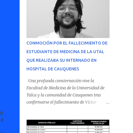
CONMOCIÓN POR EL FALLECIMIENTO DE
ESTUDIANTE DE MEDICINA DE LA UTAL
QUE REALIZABA SU INTERNADO EN
HOSPITAL DE CAUQUENES
Una profunda consternación vive la
Facultad de Medicina de la Universidad de
Talca y la comunidad de Cauquenes tras
confirmarse el fallecimiento de Víctor
Villena Pavez, estudiante de medicina que
sí
realizaba su internado en el Hospital de
rá
Cauquenes. De acuerdo con los antecedentes
conocidos, el joven se presentó a cumplir su