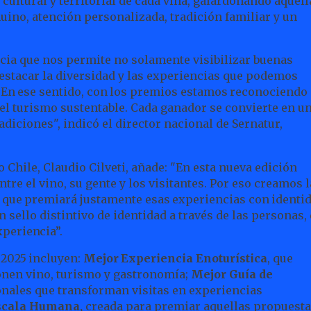
cultural y territorial de cada viña, galardonando aquell
uino, atención personalizada, tradición familiar y un
cia que nos permite no solamente visibilizar buenas
estacar la diversidad y las experiencias que podemos
En
ese
sentido,
con
los
premios
estamos
reconociendo
el turismo sustentable. Cada ganador se convierte en u
adiciones", indicó el director nacional de Sernatur,
 Chile, Claudio Cilveti, añade: "En esta nueva edición
tre el vino, su gente y los visitantes. Por eso creamos l
que
premiará
justamente
esas
experiencias
con
identi
n sello distintivo de identidad a través de las personas,
xperiencia”.
2025
incluyen:
Mejor
Experiencia
Enoturística
,
que
onen vino, turismo y gastronomía;
Mejor Guía de
ionales que transforman visitas en experiencias
scala Humana,
creada para premiar aquellas propuesta