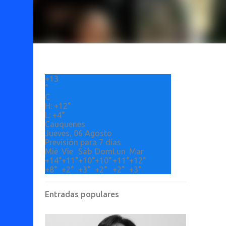
+
13
°
C
H:
+
12°
L:
+
4°
Cauquenes
Jueves, 06 Agosto
Previsión para 7 días
Mié
Vie
Sáb
Dom
Lun
Mar
+
14°
+
11°
+
10°
+
10°
+
11°
+
12°
+
8°
+
2°
+
3°
+
2°
+
2°
+
3°
Entradas populares