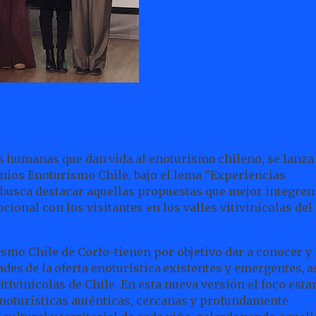
s
humanas
que
dan
vida
al
enoturismo
chileno,
se
lanza
emios Enoturismo Chile, bajo el lema "Experiencias
a busca destacar aquellas propuestas que mejor integren
ional con los visitantes en los valles vitivinícolas del
mo Chile de Corfo-tienen por objetivo dar a conocer y
ades
de
la
oferta
enoturística
existentes
y
emergentes,
a
itivinícolas de Chile. En esta nueva versión el foco esta
noturísticas auténticas, cercanas y profundamente