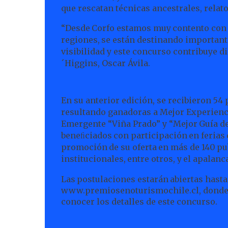
que rescatan técnicas ancestrales, rela
“Desde
Corfo
estamos
muy
contento
con
regiones,
se están destinando important
visibilidad y este concurso contribuye di
´Higgins, Oscar Ávila.
En su anterior edición, se recibieron 54
resultando ganadoras a Mejor Experienci
Emergente “Viña Prado” y “Mejor
Guía
d
beneﬁciados
con
participación
en
ferias
promoción
de
su
oferta
en
más
de
140
pu
institucionales,
entre
otros,
y
el
apalanc
Las
postulaciones
estarán
abiertas
hasta
www.premiosenoturismochile.cl,
donde 
conocer los detalles de este concurso.