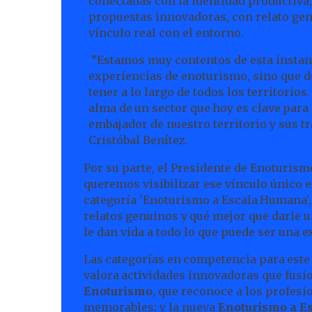
conectadas con la identidad productiva, 
propuestas innovadoras, con relato gen
vínculo real con el entorno.
“Estamos muy contentos de esta instan
experiencias de enoturismo, sino que d
tener a lo largo de todos los territorios.
alma
de
un
sector
que
hoy
es
clave
para
embajador de nuestro territorio y sus tr
Cristóbal Benítez.
Por su parte, el Presidente de Enoturismo
queremos visibilizar ese vínculo único en
categoría 'Enoturismo a Escala
Humana',
relatos
genuinos
y
qué
mejor
que darle u
le dan vida a todo lo que puede ser una
e
Las
categorías
en
competencia
para
este
valora
actividades innovadoras que fusi
Enoturismo
, que reconoce a los profes
memorables; y la nueva
Enoturismo a E