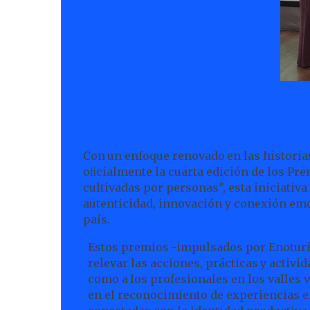
Con
un
enfoque
renovado
en
las
historia
oﬁcialmente la cuarta edición de los Pr
cultivadas por personas", esta iniciativ
autenticidad, innovación y conexión emoc
país.
Estos premios -impulsados por Enoturis
relevar las acciones,
prácticas
y
activid
como
a
los
profesionales en los valles v
en el reconocimiento de experiencias e