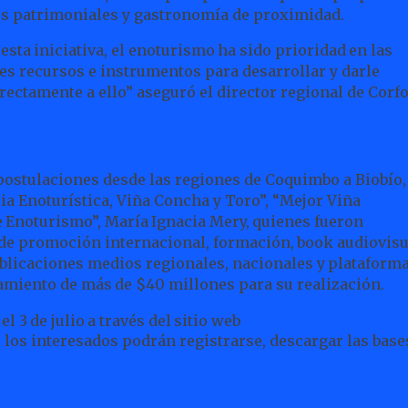
tos patrimoniales y gastronomía de proximidad.
esta
iniciativa,
el
enoturismo
ha
sido
prioridad
en
las
es recursos e instrumentos para desarrollar y darle
rectamente a ello” aseguró el director regional de Corf
 postulaciones desde las regiones de Coquimbo a Biobío,
a Enoturística, Viña Concha y Toro”, “Mejor Viña
e
Enoturismo”,
María
Ignacia
Mery,
quienes
fueron
de promoción
internacional,
formación,
book
audiovisu
blicaciones medios
regionales,
nacionales
y
plataform
amiento
de
más
de
$40 millones para su realización.
el
3
de
julio
a
través
del
sitio
web
los interesados podrán registrarse, descargar las base