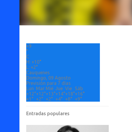
+
9
°
C
H:
+
10°
L:
+
2°
Cauquenes
Domingo, 09 Agosto
Previsión para 7 días
Lun
Mar
Mié
Jue
Vie
Sáb
+
12°
+
12°
+
13°
+
14°
+
18°
+
16°
+
1°
+
2°
+
2°
+
4°
+
8°
+
9°
Entradas populares