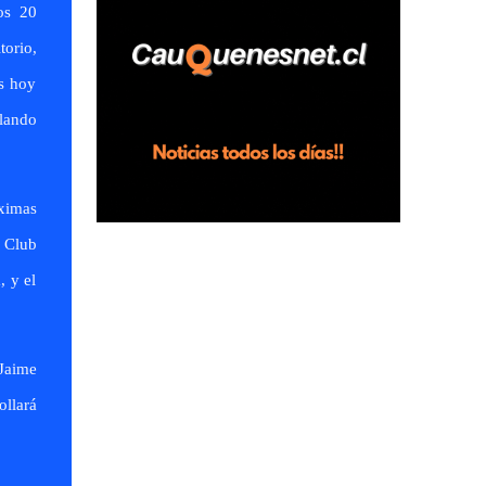
os 20
horas en el fundo San Baldomero, ubicado
en el sector Dollimbuta, comuna de
torio,
Pelluhue. Allí, mientras se encontraba junto
os hoy
a su madre y su hijo entregando
llando
recomendaciones a los trabajadores de la
plantación de frutillas, habría sostenido una
discusión con su hermano, quien permanecía
en el lugar a bordo de una camioneta. De
ximas
acuerdo con la declaración, tras recriminarle
l Club
por intervenir con los trabajadores, el edil
, y el
descendió del vehículo y, en medio de la
confrontación, la habría tomado de los
hombros, empujado al suelo y agredido con
golpes de pies y manos, mientr...
 Jaime
ollará