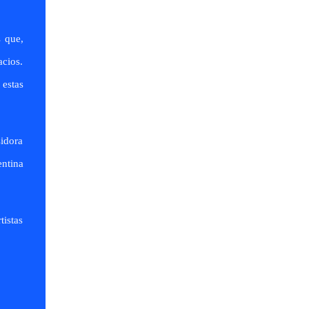
s que,
acios.
estas
sidora
entina
tistas