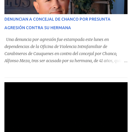
identificó a cuatro funcionarios involucrados en este tipo de
operaciones. Asimismo, se precisa que uno de los casos
corresponde a un funcionario de la Municipalidad de Chanco,
DENUNCIAN A CONCEJAL DE CHANCO POR PRESUNTA
sumándose a otras comunas del Maule donde también se
AGRESIÓN CONTRA SU HERMANA
detectaron incumplimientos a la normativa vigente. El informe
precisa que la mayor cantidad de dinero apostado se registró en
Una denuncia por agresión fue estampada este lunes en
Talca, donde...
dependencias de la Oficina de Violencia Intrafamiliar de
Carabineros de Cauquenes en contra del concejal por Chanco,
Alfonso Meza, tras ser acusado por su hermana, de 41 años, quien
aseguró haber sido víctima de un violento episodio en un predio
agrícola familiar. Según consta en el parte policial, la denunciante
relató que los hechos ocurrieron cerca de las 11:30 horas en el
fundo San Baldomero, ubicado en el sector Dollimbuta, comuna de
Pelluhue. Allí, mientras se encontraba junto a su madre y su hijo
entregando recomendaciones a los trabajadores de la plantación
de frutillas, habría sostenido una discusión con su hermano, quien
permanecía en el lugar a bordo de una camioneta. De acuerdo con
la declaración, tras recriminarle por intervenir con los
trabajadores, el edil descendió del vehículo y, en medio de la