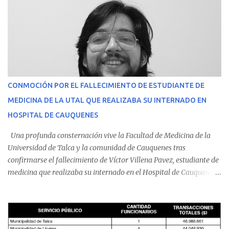
CONMOCIÓN POR EL FALLECIMIENTO DE ESTUDIANTE DE
MEDICINA DE LA UTAL QUE REALIZABA SU INTERNADO EN
HOSPITAL DE CAUQUENES
Una profunda consternación vive la Facultad de Medicina de la
Universidad de Talca y la comunidad de Cauquenes tras
confirmarse el fallecimiento de Víctor Villena Pavez, estudiante de
medicina que realizaba su internado en el Hospital de Cauquenes.
De acuerdo con los antecedentes conocidos, el joven se presentó a
cumplir su jornada en el recinto asistencial manifestando
malestares físicos. Dada la complejidad de su estado de salud, el
equipo médico determinó su traslado de urgencia al Hospital