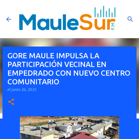
Ir al contenido principal
GORE MAULE IMPULSA LA
PARTICIPACIÓN VECINAL EN
EMPEDRADO CON NUEVO CENTRO
COMUNITARIO
el
junio 26, 2025