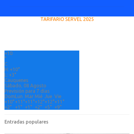
m
e
TARIFARIO SERVEL 2025
n
t
a
r
+
10
i
°
o
C
H:
+
10°
s
L:
+
3°
Cauquenes
Sábado, 08 Agosto
Previsión para 7 días
Dom
Lun
Mar
Mié
Jue
Vie
+
10°
+
11°
+
11°
+
12°
+
12°
+
11°
+
2°
+
1°
+
1°
+
2°
+
5°
+
9°
Entradas populares