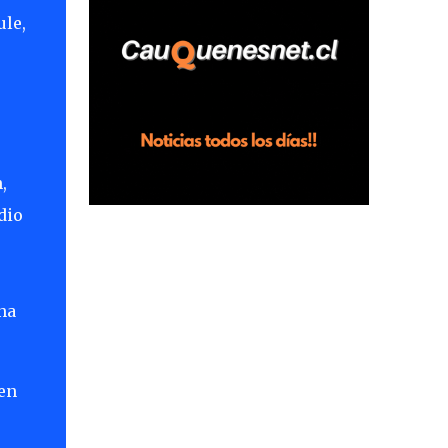
horas en el fundo San Baldomero, ubicado
ule,
en el sector Dollimbuta, comuna de
Pelluhue. Allí, mientras se encontraba junto
a su madre y su hijo entregando
recomendaciones a los trabajadores de la
plantación de frutillas, habría sostenido una
discusión con su hermano, quien permanecía
,
en el lugar a bordo de una camioneta. De
acuerdo con la declaración, tras recriminarle
dio
por intervenir con los trabajadores, el edil
descendió del vehículo y, en medio de la
confrontación, la habría tomado de los
hombros, empujado al suelo y agredido con
na
golpes de pies y manos, mientr...
 en