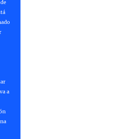
 de
stá
nado
r
tar
va a
ión
una