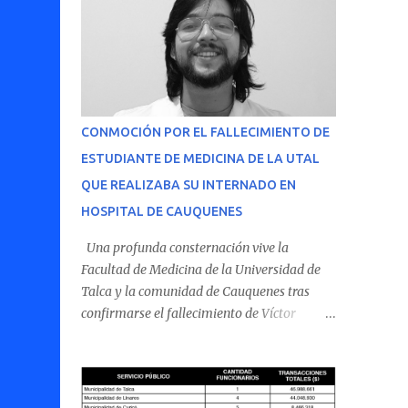
CONMOCIÓN POR EL FALLECIMIENTO DE
ESTUDIANTE DE MEDICINA DE LA UTAL
QUE REALIZABA SU INTERNADO EN
HOSPITAL DE CAUQUENES
Una profunda consternación vive la
Facultad de Medicina de la Universidad de
Talca y la comunidad de Cauquenes tras
confirmarse el fallecimiento de Víctor
Villena Pavez, estudiante de medicina que
realizaba su internado en el Hospital de
Cauquenes. De acuerdo con los antecedentes
conocidos, el joven se presentó a cumplir su