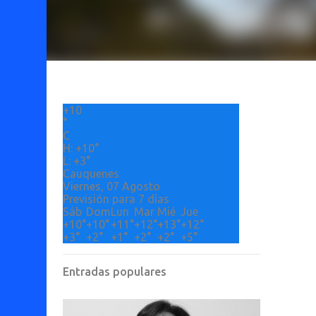
+
10
°
C
H:
+
10°
L:
+
3°
Cauquenes
Viernes, 07 Agosto
Previsión para 7 días
Sáb
Dom
Lun
Mar
Mié
Jue
+
10°
+
10°
+
11°
+
12°
+
13°
+
12°
+
3°
+
2°
+
1°
+
2°
+
2°
+
5°
Entradas populares