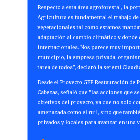
Respecto a esta área agroforestal, la po
Agricultura es fundamental el trabajo de
vegetacionales tal como estamos mandata
adaptación al cambio climático y donde
internacionales. Nos parece muy importa
municipio, la empresa privada, organism
tarea de todos", declaró la seremi Claud
Desde el Proyecto GEF Restauración de Pa
Cabezas, señaló que “las acciones que s
objetivos del proyecto, ya que no solo c
amenazada como el ruil, sino que también
privados y locales para avanzar en una v