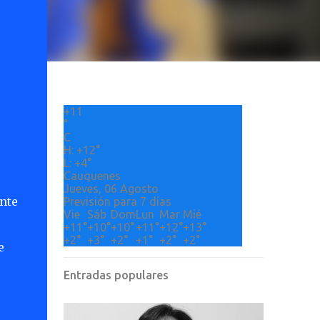
+
11
°
C
H:
+
12°
L:
+
4°
Cauquenes
Jueves, 06 Agosto
nte
Previsión para 7 días
Vie
Sáb
Dom
Lun
Mar
Mié
+
11°
+
10°
+
10°
+
11°
+
12°
+
13°
+
2°
+
3°
+
2°
+
1°
+
2°
+
2°
e
Entradas populares