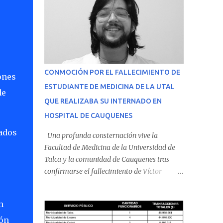
CONMOCIÓN POR EL FALLECIMIENTO DE
ones
ESTUDIANTE DE MEDICINA DE LA UTAL
de
QUE REALIZABA SU INTERNADO EN
HOSPITAL DE CAUQUENES
rados
Una profunda consternación vive la
Facultad de Medicina de la Universidad de
Talca y la comunidad de Cauquenes tras
confirmarse el fallecimiento de Víctor
Villena Pavez, estudiante de medicina que
realizaba su internado en el Hospital de
n
Cauquenes. De acuerdo con los antecedentes
conocidos, el joven se presentó a cumplir su
ión