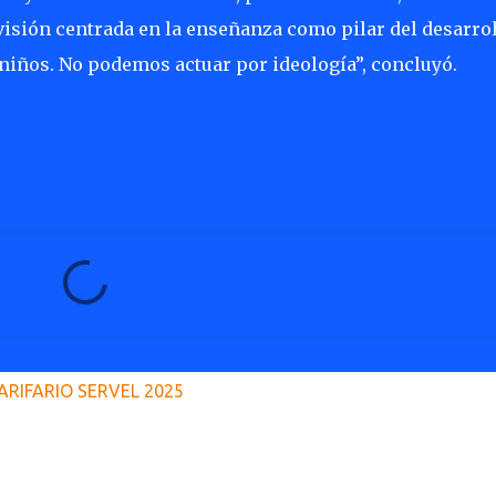
visión centrada en la enseñanza como pilar del desarro
s niños. No podemos actuar por ideología”, concluyó.
ARIFARIO SERVEL 2025