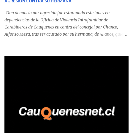
AGRESIÓN CONTRA SU HERMANA
detectaron incumplimientos a la normativa vigente. El informe
precisa que la mayor cantidad de dinero apostado se registró en
Una denuncia por agresión fue estampada este lunes en
Talca, donde...
dependencias de la Oficina de Violencia Intrafamiliar de
Carabineros de Cauquenes en contra del concejal por Chanco,
Alfonso Meza, tras ser acusado por su hermana, de 41 años, quien
aseguró haber sido víctima de un violento episodio en un predio
agrícola familiar. Según consta en el parte policial, la denunciante
relató que los hechos ocurrieron cerca de las 11:30 horas en el
fundo San Baldomero, ubicado en el sector Dollimbuta, comuna de
Pelluhue. Allí, mientras se encontraba junto a su madre y su hijo
entregando recomendaciones a los trabajadores de la plantación
de frutillas, habría sostenido una discusión con su hermano, quien
permanecía en el lugar a bordo de una camioneta. De acuerdo con
la declaración, tras recriminarle por intervenir con los
trabajadores, el edil descendió del vehículo y, en medio de la
confrontación, la habría tomado de los hombros, empujado al
suelo y agredido con golpes de pies y manos, mientr...