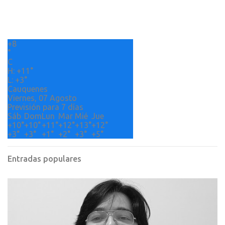
t
a
r
+
8
i
°
o
C
H:
+
11°
s
L:
+
3°
Cauquenes
Viernes, 07 Agosto
Previsión para 7 días
Sáb
Dom
Lun
Mar
Mié
Jue
+
10°
+
10°
+
11°
+
12°
+
13°
+
12°
+
3°
+
3°
+
1°
+
2°
+
3°
+
5°
Entradas populares