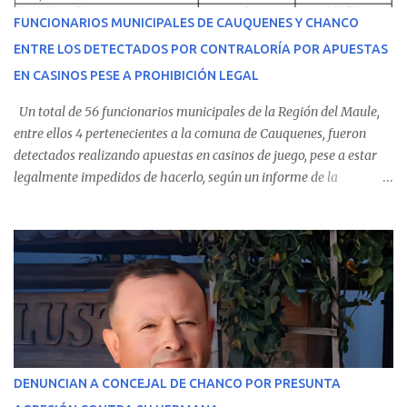
recibir atención especializada en el centro de destino. Apenas se
FUNCIONARIOS MUNICIPALES DE CAUQUENES Y CHANCO
conoció la gravedad de su condición, sus padres —residentes en
ENTRE LOS DETECTADOS POR CONTRALORÍA POR APUESTAS
Villarrica— se trasladaron a Cauquenes con la esperanza de una
EN CASINOS PESE A PROHIBICIÓN LEGAL
evolución favorable. No obstante, alrededo...
Un total de 56 funcionarios municipales de la Región del Maule,
entre ellos 4 pertenecientes a la comuna de Cauquenes, fueron
detectados realizando apuestas en casinos de juego, pese a estar
legalmente impedidos de hacerlo, según un informe de la
Contraloría General de la República . Los antecedentes forman
parte del Consolidado de Información Circular (CIC) N° 20, el cual
estableció que estos funcionarios —quienes administran o
custodian fondos públicos— efectuaron transacciones por un
monto total de $116.075.918 entre enero de 2024 y junio de 2025.
En el detalle regional, se indica que en la comuna de Cauquenes se
identificó a cuatro funcionarios involucrados en este tipo de
operaciones. Asimismo, se precisa que uno de los casos
corresponde a un funcionario de la Municipalidad de Chanco,
DENUNCIAN A CONCEJAL DE CHANCO POR PRESUNTA
sumándose a otras comunas del Maule donde también se