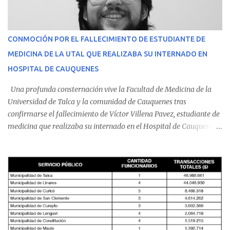
CONMOCIÓN POR EL FALLECIMIENTO DE ESTUDIANTE DE
MEDICINA DE LA UTAL QUE REALIZABA SU INTERNADO EN
HOSPITAL DE CAUQUENES
Una profunda consternación vive la Facultad de Medicina de la
Universidad de Talca y la comunidad de Cauquenes tras
confirmarse el fallecimiento de Víctor Villena Pavez, estudiante de
medicina que realizaba su internado en el Hospital de Cauquenes.
De acuerdo con los antecedentes conocidos, el joven se presentó a
cumplir su jornada en el recinto asistencial manifestando
malestares físicos. Dada la complejidad de su estado de salud, el
equipo médico determinó su traslado de urgencia al Hospital
Regional de Talca y dado la urgencia la ambulancia partió hacia
Talca con escolta de Carabineros. En medio del traslado, el
estudiante de medicina de 25 años, se agravó y pese a los esfuerzos
del personal de emergencia terminó falleciendo, sin alcanzar a