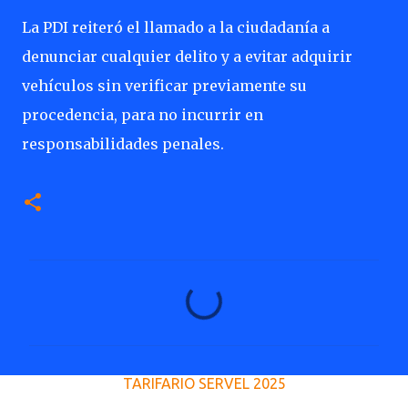
La PDI reiteró el llamado a la ciudadanía a
denunciar cualquier delito y a evitar adquirir
vehículos sin verificar previamente su
procedencia, para no incurrir en
responsabilidades penales.
C
o
m
e
TARIFARIO SERVEL 2025
n