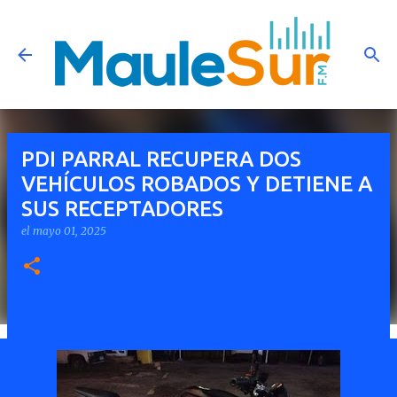
Ir al contenido principal
PDI PARRAL RECUPERA DOS
VEHÍCULOS ROBADOS Y DETIENE A
SUS RECEPTADORES
el
mayo 01, 2025