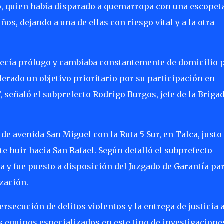
do, quien había disparado a quemarropa con una escopet
os, dejando a una de ellas con riesgo vital y a la otra
ecía prófugo y cambiaba constantemente de domicilio 
derado un objetivo prioritario por su participación en
, señaló el subprefecto Rodrigo Burgos, jefe de la Briga
 de avenida San Miguel con la Ruta 5 Sur, en Talca, justo
 huir hacia San Rafael. Según detalló el subprefecto
ia y fue puesto a disposición del Juzgado de Garantía pa
zación.
secución de delitos violentos y la entrega de justicia a
os equipos especializados en este tipo de investigacione