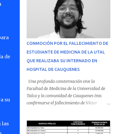
a
para
CONMOCIÓN POR EL FALLECIMIENTO DE
ESTUDIANTE DE MEDICINA DE LA UTAL
da de
QUE REALIZABA SU INTERNADO EN
HOSPITAL DE CAUQUENES
Una profunda consternación vive la
Facultad de Medicina de la Universidad de
Talca y la comunidad de Cauquenes tras
ra su
confirmarse el fallecimiento de Víctor
Villena Pavez, estudiante de medicina que
realizaba su internado en el Hospital de
 las
Cauquenes. De acuerdo con los antecedentes
conocidos, el joven se presentó a cumplir su
s.