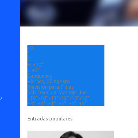
+
9
°
C
H:
+
10°
L:
+
3°
Cauquenes
Viernes, 07 Agosto
Previsión para 7 días
Sáb
Dom
Lun
Mar
Mié
Jue
o
+
10°
+
10°
+
11°
+
12°
+
13°
+
12°
+
3°
+
3°
+
1°
+
2°
+
3°
+
5°
Entradas populares