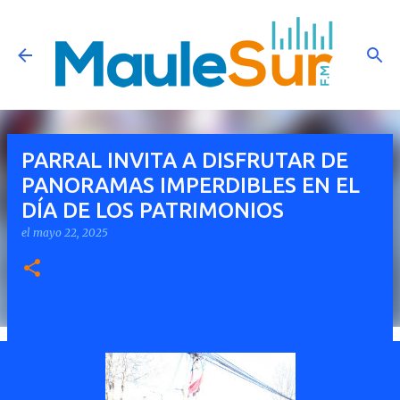
Ir al contenido principal
PARRAL INVITA A DISFRUTAR DE
PANORAMAS IMPERDIBLES EN EL
DÍA DE LOS PATRIMONIOS
el
mayo 22, 2025