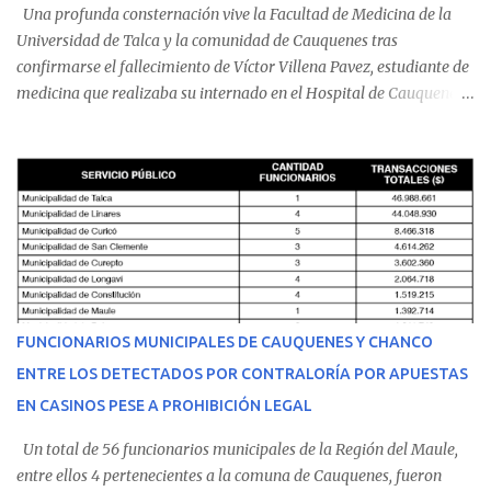
Una profunda consternación vive la Facultad de Medicina de la
Universidad de Talca y la comunidad de Cauquenes tras
confirmarse el fallecimiento de Víctor Villena Pavez, estudiante de
medicina que realizaba su internado en el Hospital de Cauquenes.
De acuerdo con los antecedentes conocidos, el joven se presentó a
cumplir su jornada en el recinto asistencial manifestando
malestares físicos. Dada la complejidad de su estado de salud, el
equipo médico determinó su traslado de urgencia al Hospital
Regional de Talca y dado la urgencia la ambulancia partió hacia
Talca con escolta de Carabineros. En medio del traslado, el
estudiante de medicina de 25 años, se agravó y pese a los esfuerzos
del personal de emergencia terminó falleciendo, sin alcanzar a
recibir atención especializada en el centro de destino. Apenas se
FUNCIONARIOS MUNICIPALES DE CAUQUENES Y CHANCO
conoció la gravedad de su condición, sus padres —residentes en
ENTRE LOS DETECTADOS POR CONTRALORÍA POR APUESTAS
Villarrica— se trasladaron a Cauquenes con la esperanza de una
EN CASINOS PESE A PROHIBICIÓN LEGAL
evolución favorable. No obstante, alrededo...
Un total de 56 funcionarios municipales de la Región del Maule,
entre ellos 4 pertenecientes a la comuna de Cauquenes, fueron