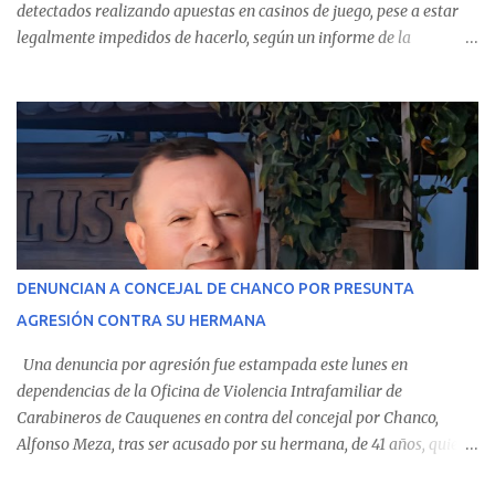
detectados realizando apuestas en casinos de juego, pese a estar
legalmente impedidos de hacerlo, según un informe de la
Contraloría General de la República . Los antecedentes forman
parte del Consolidado de Información Circular (CIC) N° 20, el cual
estableció que estos funcionarios —quienes administran o
custodian fondos públicos— efectuaron transacciones por un
monto total de $116.075.918 entre enero de 2024 y junio de 2025.
En el detalle regional, se indica que en la comuna de Cauquenes se
identificó a cuatro funcionarios involucrados en este tipo de
operaciones. Asimismo, se precisa que uno de los casos
corresponde a un funcionario de la Municipalidad de Chanco,
DENUNCIAN A CONCEJAL DE CHANCO POR PRESUNTA
sumándose a otras comunas del Maule donde también se
AGRESIÓN CONTRA SU HERMANA
detectaron incumplimientos a la normativa vigente. El informe
precisa que la mayor cantidad de dinero apostado se registró en
Una denuncia por agresión fue estampada este lunes en
Talca, donde...
dependencias de la Oficina de Violencia Intrafamiliar de
Carabineros de Cauquenes en contra del concejal por Chanco,
Alfonso Meza, tras ser acusado por su hermana, de 41 años, quien
aseguró haber sido víctima de un violento episodio en un predio