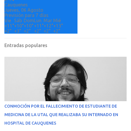
Cauquenes
Jueves, 06 Agosto
Previsión para 7 días
Vie
Sáb
Dom
Lun
Mar
Mié
+
11°
+
10°
+
10°
+
11°
+
12°
+
13°
+
2°
+
3°
+
2°
+
2°
+
2°
+
2°
Entradas populares
CONMOCIÓN POR EL FALLECIMIENTO DE ESTUDIANTE DE
MEDICINA DE LA UTAL QUE REALIZABA SU INTERNADO EN
HOSPITAL DE CAUQUENES