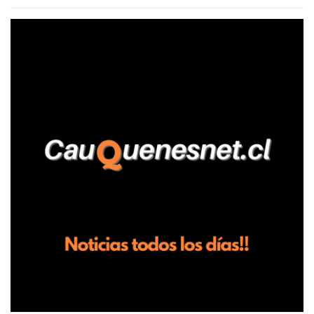
agrícola familiar. Según consta en el parte policial, la denunciante
relató que los hechos ocurrieron cerca de las 11:30 horas en el
fundo San Baldomero, ubicado en el sector Dollimbuta, comuna de
Pelluhue. Allí, mientras se encontraba junto a su madre y su hijo
entregando recomendaciones a los trabajadores de la plantación
de frutillas, habría sostenido una discusión con su hermano, quien
permanecía en el lugar a bordo de una camioneta. De acuerdo con
la declaración, tras recriminarle por intervenir con los
trabajadores, el edil descendió del vehículo y, en medio de la
confrontación, la habría tomado de los hombros, empujado al
suelo y agredido con golpes de pies y manos, mientr...