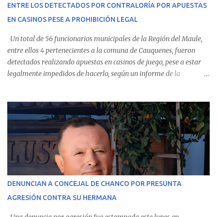
ENTRE LOS DETECTADOS POR CONTRALORÍA POR APUESTAS
Villarrica— se trasladaron a Cauquenes con la esperanza de una
EN CASINOS PESE A PROHIBICIÓN LEGAL
evolución favorable. No obstante, alrededo...
Un total de 56 funcionarios municipales de la Región del Maule,
entre ellos 4 pertenecientes a la comuna de Cauquenes, fueron
detectados realizando apuestas en casinos de juego, pese a estar
legalmente impedidos de hacerlo, según un informe de la
Contraloría General de la República . Los antecedentes forman
parte del Consolidado de Información Circular (CIC) N° 20, el cual
estableció que estos funcionarios —quienes administran o
custodian fondos públicos— efectuaron transacciones por un
monto total de $116.075.918 entre enero de 2024 y junio de 2025.
En el detalle regional, se indica que en la comuna de Cauquenes se
identificó a cuatro funcionarios involucrados en este tipo de
operaciones. Asimismo, se precisa que uno de los casos
corresponde a un funcionario de la Municipalidad de Chanco,
DENUNCIAN A CONCEJAL DE CHANCO POR PRESUNTA
sumándose a otras comunas del Maule donde también se
AGRESIÓN CONTRA SU HERMANA
detectaron incumplimientos a la normativa vigente. El informe
precisa que la mayor cantidad de dinero apostado se registró en