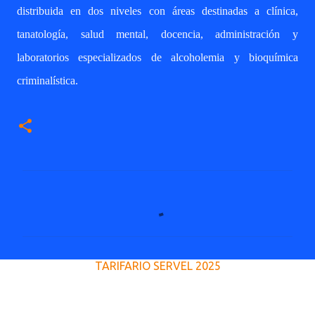
distribuida en dos niveles con áreas destinadas a clínica,
tanatología, salud mental, docencia, administración y
laboratorios especializados de alcoholemia y bioquímica
criminalística.
C
o
m
e
TARIFARIO SERVEL 2025
n
t
a