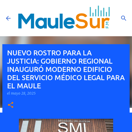
Ir al contenido principal
NUEVO ROSTRO PARA LA
JUSTICIA: GOBIERNO REGIONAL
INAUGURÓ MODERNO EDIFICIO
DEL SERVICIO MÉDICO LEGAL PARA
EL MAULE
el
mayo 28, 2025