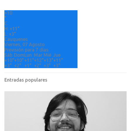
r
+
10
i
°
o
C
H:
+
11°
s
L:
+
3°
Cauquenes
Viernes, 07 Agosto
Previsión para 7 días
Sáb
Dom
Lun
Mar
Mié
Jue
+
10°
+
10°
+
11°
+
12°
+
13°
+
11°
+
3°
+
2°
+
1°
+
2°
+
3°
+
3°
Entradas populares