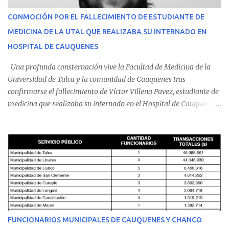
CONMOCIÓN POR EL FALLECIMIENTO DE ESTUDIANTE DE
MEDICINA DE LA UTAL QUE REALIZABA SU INTERNADO EN
HOSPITAL DE CAUQUENES
Una profunda consternación vive la Facultad de Medicina de la
Universidad de Talca y la comunidad de Cauquenes tras
confirmarse el fallecimiento de Víctor Villena Pavez, estudiante de
medicina que realizaba su internado en el Hospital de Cauquenes.
De acuerdo con los antecedentes conocidos, el joven se presentó a
cumplir su jornada en el recinto asistencial manifestando
malestares físicos. Dada la complejidad de su estado de salud, el
equipo médico determinó su traslado de urgencia al Hospital
Regional de Talca y dado la urgencia la ambulancia partió hacia
Talca con escolta de Carabineros. En medio del traslado, el
estudiante de medicina de 25 años, se agravó y pese a los esfuerzos
del personal de emergencia terminó falleciendo, sin alcanzar a
recibir atención especializada en el centro de destino. Apenas se
FUNCIONARIOS MUNICIPALES DE CAUQUENES Y CHANCO
conoció la gravedad de su condición, sus padres —residentes en