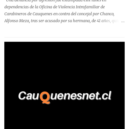
Una denuncia por agresión fue estampada este lunes en
Talca, donde...
dependencias de la Oficina de Violencia Intrafamiliar de
Carabineros de Cauquenes en contra del concejal por Chanco,
Alfonso Meza, tras ser acusado por su hermana, de 41 años, quien
aseguró haber sido víctima de un violento episodio en un predio
agrícola familiar. Según consta en el parte policial, la denunciante
relató que los hechos ocurrieron cerca de las 11:30 horas en el
fundo San Baldomero, ubicado en el sector Dollimbuta, comuna de
Pelluhue. Allí, mientras se encontraba junto a su madre y su hijo
entregando recomendaciones a los trabajadores de la plantación
de frutillas, habría sostenido una discusión con su hermano, quien
permanecía en el lugar a bordo de una camioneta. De acuerdo con
la declaración, tras recriminarle por intervenir con los
trabajadores, el edil descendió del vehículo y, en medio de la
confrontación, la habría tomado de los hombros, empujado al
suelo y agredido con golpes de pies y manos, mientr...