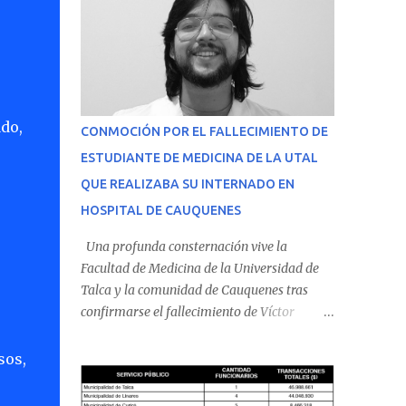
ado,
CONMOCIÓN POR EL FALLECIMIENTO DE
ESTUDIANTE DE MEDICINA DE LA UTAL
QUE REALIZABA SU INTERNADO EN
HOSPITAL DE CAUQUENES
Una profunda consternación vive la
Facultad de Medicina de la Universidad de
Talca y la comunidad de Cauquenes tras
confirmarse el fallecimiento de Víctor
Villena Pavez, estudiante de medicina que
realizaba su internado en el Hospital de
sos,
Cauquenes. De acuerdo con los antecedentes
conocidos, el joven se presentó a cumplir su