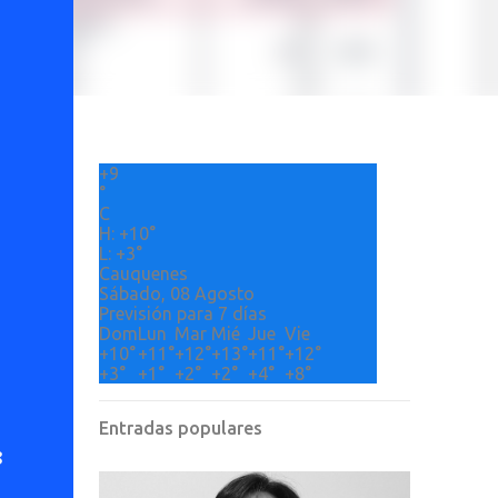
+
9
°
C
H:
+
10°
L:
+
3°
Cauquenes
Sábado, 08 Agosto
Previsión para 7 días
Dom
Lun
Mar
Mié
Jue
Vie
+
10°
+
11°
+
12°
+
13°
+
11°
+
12°
+
3°
+
1°
+
2°
+
2°
+
4°
+
8°
Entradas populares
8