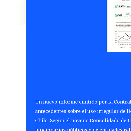
Un nuevo informe emitido por la Contral
antecedentes sobre el uso irregular de l
Chile. Según el noveno Consolidado de In
funcionarios públicos o de entidades re