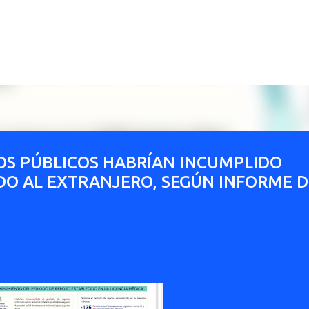
Ir al contenido principal
OS PÚBLICOS HABRÍAN INCUMPLIDO
DO AL EXTRANJERO, SEGÚN INFORME D