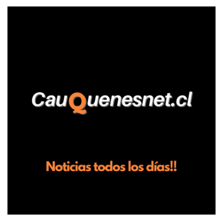
relató que los hechos ocurrieron cerca de las 11:30 horas en el
fundo San Baldomero, ubicado en el sector Dollimbuta, comuna de
Pelluhue. Allí, mientras se encontraba junto a su madre y su hijo
entregando recomendaciones a los trabajadores de la plantación
de frutillas, habría sostenido una discusión con su hermano, quien
permanecía en el lugar a bordo de una camioneta. De acuerdo con
la declaración, tras recriminarle por intervenir con los
trabajadores, el edil descendió del vehículo y, en medio de la
confrontación, la habría tomado de los hombros, empujado al
suelo y agredido con golpes de pies y manos, mientr...