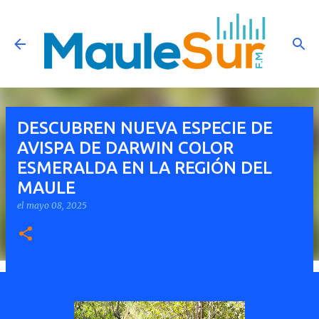
Ir al contenido principal
DESCUBREN NUEVA ESPECIE DE
AVISPA DE DARWIN COLOR
ESMERALDA EN LA REGIÓN DEL
MAULE
el
mayo 08, 2025