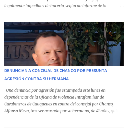
legalmente impedidos de hacerlo, según un informe de la
Contraloría General de la República . Los antecedentes forman
parte del Consolidado de Información Circular (CIC) N° 20, el cual
estableció que estos funcionarios —quienes administran o
custodian fondos públicos— efectuaron transacciones por un
monto total de $116.075.918 entre enero de 2024 y junio de 2025.
En el detalle regional, se indica que en la comuna de Cauquenes se
identificó a cuatro funcionarios involucrados en este tipo de
operaciones. Asimismo, se precisa que uno de los casos
corresponde a un funcionario de la Municipalidad de Chanco,
DENUNCIAN A CONCEJAL DE CHANCO POR PRESUNTA
sumándose a otras comunas del Maule donde también se
AGRESIÓN CONTRA SU HERMANA
detectaron incumplimientos a la normativa vigente. El informe
precisa que la mayor cantidad de dinero apostado se registró en
Una denuncia por agresión fue estampada este lunes en
Talca, donde...
dependencias de la Oficina de Violencia Intrafamiliar de
Carabineros de Cauquenes en contra del concejal por Chanco,
Alfonso Meza, tras ser acusado por su hermana, de 41 años, quien
aseguró haber sido víctima de un violento episodio en un predio
agrícola familiar. Según consta en el parte policial, la denunciante