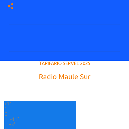
C
o
m
e
TARIFARIO SERVEL 2025
n
t
Radio Maule Sur
a
r
i
+
11
o
°
s
C
H:
+
11°
L:
+
3°