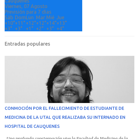
Cauquenes
Viernes, 07 Agosto
Previsión para 7 días
Sáb
Dom
Lun
Mar
Mié
Jue
+
10°
+
11°
+
12°
+
12°
+
14°
+
13°
+
3°
+
3°
+
1°
+
2°
+
3°
+
4°
Entradas populares
CONMOCIÓN POR EL FALLECIMIENTO DE ESTUDIANTE DE
MEDICINA DE LA UTAL QUE REALIZABA SU INTERNADO EN
HOSPITAL DE CAUQUENES
Una profunda consternación vive la Facultad de Medicina de la