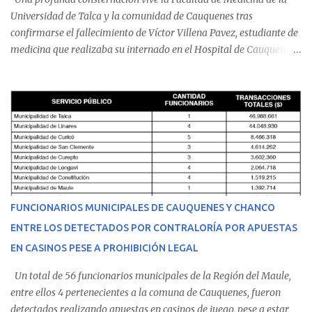
Universidad de Talca y la comunidad de Cauquenes tras
confirmarse el fallecimiento de Víctor Villena Pavez, estudiante de
medicina que realizaba su internado en el Hospital de Cauquenes.
De acuerdo con los antecedentes conocidos, el joven se presentó a
cumplir su jornada en el recinto asistencial manifestando
malestares físicos. Dada la complejidad de su estado de salud, el
equipo médico determinó su traslado de urgencia al Hospital
Regional de Talca y dado la urgencia la ambulancia partió hacia
Talca con escolta de Carabineros. En medio del traslado, el
estudiante de medicina de 25 años, se agravó y pese a los esfuerzos
del personal de emergencia terminó falleciendo, sin alcanzar a
recibir atención especializada en el centro de destino. Apenas se
FUNCIONARIOS MUNICIPALES DE CAUQUENES Y CHANCO
conoció la gravedad de su condición, sus padres —residentes en
ENTRE LOS DETECTADOS POR CONTRALORÍA POR APUESTAS
Villarrica— se trasladaron a Cauquenes con la esperanza de una
EN CASINOS PESE A PROHIBICIÓN LEGAL
evolución favorable. No obstante, alrededo...
Un total de 56 funcionarios municipales de la Región del Maule,
entre ellos 4 pertenecientes a la comuna de Cauquenes, fueron
detectados realizando apuestas en casinos de juego, pese a estar