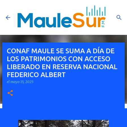
Ir al contenido principal
CONAF MAULE SE SUMA A DÍA DE
LOS PATRIMONIOS CON ACCESO
LIBERADO EN RESERVA NACIONAL
FEDERICO ALBERT
el
mayo 15, 2025