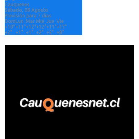
Cauquenes
Sábado, 08 Agosto
Previsión para 7 días
Dom
Lun
Mar
Mié
Jue
Vie
+
10°
+
11°
+
12°
+
12°
+
11°
+
17°
+
2°
+
1°
+
1°
+
2°
+
5°
+
8°