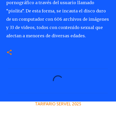
pornográfico a través del usuario llamado
“piolita”. De esta forma, se incauta el disco duro
de un computador con 606 archivos de imágenes
y 33 de videos, todos con contenido sexual que
afectan a menores de diversas edades.
C
o
m
e
TARIFARIO SERVEL 2025
n
t