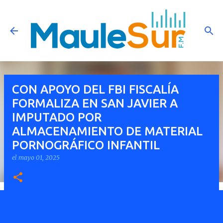
Ir al contenido principal
CON APOYO DEL FBI FISCALÍA
FORMALIZA EN SAN JAVIER A
IMPUTADO POR
ALMACENAMIENTO DE MATERIAL
PORNOGRÁFICO INFANTIL
el
mayo 01, 2025