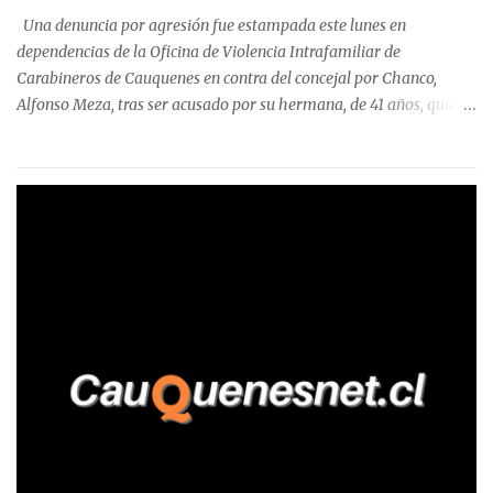
precisa que la mayor cantidad de dinero apostado se registró en
Una denuncia por agresión fue estampada este lunes en
Talca, donde...
dependencias de la Oficina de Violencia Intrafamiliar de
Carabineros de Cauquenes en contra del concejal por Chanco,
Alfonso Meza, tras ser acusado por su hermana, de 41 años, quien
aseguró haber sido víctima de un violento episodio en un predio
agrícola familiar. Según consta en el parte policial, la denunciante
relató que los hechos ocurrieron cerca de las 11:30 horas en el
fundo San Baldomero, ubicado en el sector Dollimbuta, comuna de
Pelluhue. Allí, mientras se encontraba junto a su madre y su hijo
entregando recomendaciones a los trabajadores de la plantación
de frutillas, habría sostenido una discusión con su hermano, quien
permanecía en el lugar a bordo de una camioneta. De acuerdo con
la declaración, tras recriminarle por intervenir con los
trabajadores, el edil descendió del vehículo y, en medio de la
confrontación, la habría tomado de los hombros, empujado al
suelo y agredido con golpes de pies y manos, mientr...