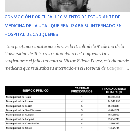
CONMOCIÓN POR EL FALLECIMIENTO DE ESTUDIANTE DE
MEDICINA DE LA UTAL QUE REALIZABA SU INTERNADO EN
HOSPITAL DE CAUQUENES
Una profunda consternación vive la Facultad de Medicina de la
Universidad de Talca y la comunidad de Cauquenes tras
confirmarse el fallecimiento de Víctor Villena Pavez, estudiante de
medicina que realizaba su internado en el Hospital de Cauquenes.
De acuerdo con los antecedentes conocidos, el joven se presentó a
cumplir su jornada en el recinto asistencial manifestando
malestares físicos. Dada la complejidad de su estado de salud, el
equipo médico determinó su traslado de urgencia al Hospital
Regional de Talca y dado la urgencia la ambulancia partió hacia
Talca con escolta de Carabineros. En medio del traslado, el
estudiante de medicina de 25 años, se agravó y pese a los esfuerzos
del personal de emergencia terminó falleciendo, sin alcanzar a
recibir atención especializada en el centro de destino. Apenas se