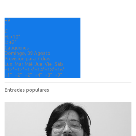
a
r
+
9
i
°
o
C
H:
+
10°
s
L:
+
2°
Cauquenes
Domingo, 09 Agosto
Previsión para 7 días
Lun
Mar
Mié
Jue
Vie
Sáb
+
12°
+
12°
+
13°
+
14°
+
18°
+
16°
+
1°
+
2°
+
2°
+
4°
+
8°
+
9°
Entradas populares