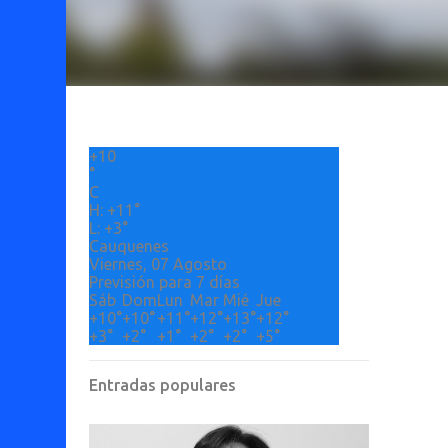
+
10
°
C
H:
+
11°
L:
+
3°
Cauquenes
Viernes, 07 Agosto
Previsión para 7 días
Sáb
Dom
Lun
Mar
Mié
Jue
+
10°
+
10°
+
11°
+
12°
+
13°
+
12°
+
3°
+
2°
+
1°
+
2°
+
2°
+
5°
Entradas populares