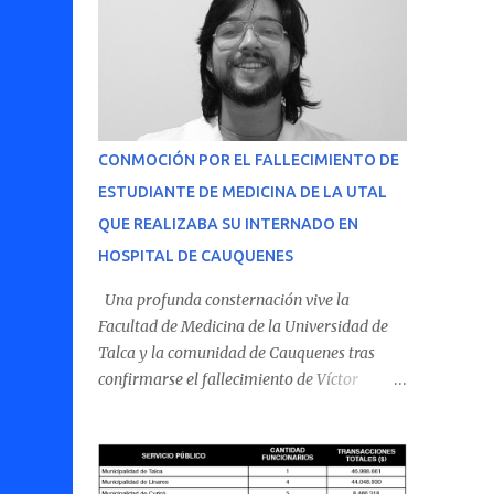
CONMOCIÓN POR EL FALLECIMIENTO DE
ESTUDIANTE DE MEDICINA DE LA UTAL
QUE REALIZABA SU INTERNADO EN
HOSPITAL DE CAUQUENES
Una profunda consternación vive la
Facultad de Medicina de la Universidad de
Talca y la comunidad de Cauquenes tras
confirmarse el fallecimiento de Víctor
Villena Pavez, estudiante de medicina que
realizaba su internado en el Hospital de
Cauquenes. De acuerdo con los antecedentes
conocidos, el joven se presentó a cumplir su