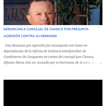
monto total de $116.075.918 entre enero de 2024 y junio de 2025.
En el detalle regional, se indica que en la comuna de Cauquenes se
identificó a cuatro funcionarios involucrados en este tipo de
operaciones. Asimismo, se precisa que uno de los casos
corresponde a un funcionario de la Municipalidad de Chanco,
DENUNCIAN A CONCEJAL DE CHANCO POR PRESUNTA
sumándose a otras comunas del Maule donde también se
AGRESIÓN CONTRA SU HERMANA
detectaron incumplimientos a la normativa vigente. El informe
precisa que la mayor cantidad de dinero apostado se registró en
Una denuncia por agresión fue estampada este lunes en
Talca, donde...
dependencias de la Oficina de Violencia Intrafamiliar de
Carabineros de Cauquenes en contra del concejal por Chanco,
Alfonso Meza, tras ser acusado por su hermana, de 41 años, quien
aseguró haber sido víctima de un violento episodio en un predio
agrícola familiar. Según consta en el parte policial, la denunciante
relató que los hechos ocurrieron cerca de las 11:30 horas en el
fundo San Baldomero, ubicado en el sector Dollimbuta, comuna de
Pelluhue. Allí, mientras se encontraba junto a su madre y su hijo
entregando recomendaciones a los trabajadores de la plantación
de frutillas, habría sostenido una discusión con su hermano, quien