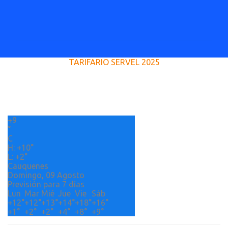
C
o
m
e
TARIFARIO SERVEL 2025
n
t
a
r
+
9
i
°
o
C
H:
+
10°
s
L:
+
2°
Cauquenes
Domingo, 09 Agosto
Previsión para 7 días
Lun
Mar
Mié
Jue
Vie
Sáb
+
12°
+
12°
+
13°
+
14°
+
18°
+
16°
+
1°
+
2°
+
2°
+
4°
+
8°
+
9°