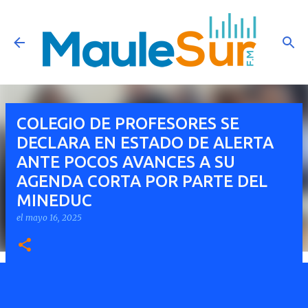
Ir al contenido principal
COLEGIO DE PROFESORES SE
DECLARA EN ESTADO DE ALERTA
ANTE POCOS AVANCES A SU
AGENDA CORTA POR PARTE DEL
MINEDUC
el
mayo 16, 2025