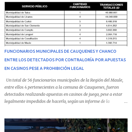
malestares físicos. Dada la complejidad de su estado de salud, el
equipo médico determinó su traslado de urgencia al Hospital
Regional de Talca y dado la urgencia la ambulancia partió hacia
Talca con escolta de Carabineros. En medio del traslado, el
estudiante de medicina de 25 años, se agravó y pese a los esfuerzos
del personal de emergencia terminó falleciendo, sin alcanzar a
recibir atención especializada en el centro de destino. Apenas se
FUNCIONARIOS MUNICIPALES DE CAUQUENES Y CHANCO
conoció la gravedad de su condición, sus padres —residentes en
ENTRE LOS DETECTADOS POR CONTRALORÍA POR APUESTAS
Villarrica— se trasladaron a Cauquenes con la esperanza de una
EN CASINOS PESE A PROHIBICIÓN LEGAL
evolución favorable. No obstante, alrededo...
Un total de 56 funcionarios municipales de la Región del Maule,
entre ellos 4 pertenecientes a la comuna de Cauquenes, fueron
detectados realizando apuestas en casinos de juego, pese a estar
legalmente impedidos de hacerlo, según un informe de la
Contraloría General de la República . Los antecedentes forman
parte del Consolidado de Información Circular (CIC) N° 20, el cual
estableció que estos funcionarios —quienes administran o
custodian fondos públicos— efectuaron transacciones por un