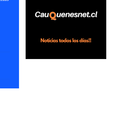
horas en el fundo San Baldomero, ubicado
en el sector Dollimbuta, comuna de
Pelluhue. Allí, mientras se encontraba junto
a su madre y su hijo entregando
recomendaciones a los trabajadores de la
plantación de frutillas, habría sostenido una
discusión con su hermano, quien permanecía
en el lugar a bordo de una camioneta. De
acuerdo con la declaración, tras recriminarle
por intervenir con los trabajadores, el edil
descendió del vehículo y, en medio de la
confrontación, la habría tomado de los
hombros, empujado al suelo y agredido con
golpes de pies y manos, mientr...