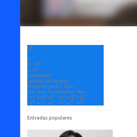
+
8
°
C
H:
+
11°
L:
+
4°
Cauquenes
Jueves, 06 Agosto
Previsión para 7 días
Vie
Sáb
Dom
Lun
Mar
Mié
+
11°
+
10°
+
9°
+
9°
+
12°
+
12°
+
2°
+
3°
+
3°
+
1°
+
2°
+
2°
Entradas populares