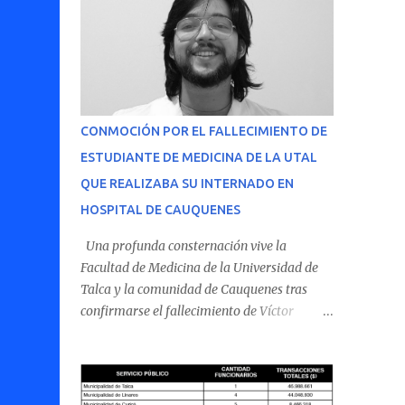
CONMOCIÓN POR EL FALLECIMIENTO DE
ESTUDIANTE DE MEDICINA DE LA UTAL
QUE REALIZABA SU INTERNADO EN
HOSPITAL DE CAUQUENES
Una profunda consternación vive la
Facultad de Medicina de la Universidad de
Talca y la comunidad de Cauquenes tras
confirmarse el fallecimiento de Víctor
Villena Pavez, estudiante de medicina que
realizaba su internado en el Hospital de
Cauquenes. De acuerdo con los antecedentes
conocidos, el joven se presentó a cumplir su