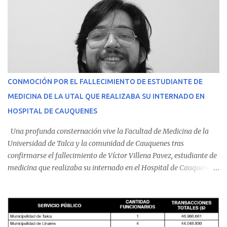
CONMOCIÓN POR EL FALLECIMIENTO DE ESTUDIANTE DE
MEDICINA DE LA UTAL QUE REALIZABA SU INTERNADO EN
HOSPITAL DE CAUQUENES
Una profunda consternación vive la Facultad de Medicina de la
Universidad de Talca y la comunidad de Cauquenes tras
confirmarse el fallecimiento de Víctor Villena Pavez, estudiante de
medicina que realizaba su internado en el Hospital de Cauquenes.
De acuerdo con los antecedentes conocidos, el joven se presentó a
cumplir su jornada en el recinto asistencial manifestando
malestares físicos. Dada la complejidad de su estado de salud, el
equipo médico determinó su traslado de urgencia al Hospital