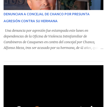
identificó a cuatro funcionarios involucrados en este tipo de
operaciones. Asimismo, se precisa que uno de los casos
corresponde a un funcionario de la Municipalidad de Chanco,
DENUNCIAN A CONCEJAL DE CHANCO POR PRESUNTA
sumándose a otras comunas del Maule donde también se
AGRESIÓN CONTRA SU HERMANA
detectaron incumplimientos a la normativa vigente. El informe
precisa que la mayor cantidad de dinero apostado se registró en
Una denuncia por agresión fue estampada este lunes en
Talca, donde...
dependencias de la Oficina de Violencia Intrafamiliar de
Carabineros de Cauquenes en contra del concejal por Chanco,
Alfonso Meza, tras ser acusado por su hermana, de 41 años, quien
aseguró haber sido víctima de un violento episodio en un predio
agrícola familiar. Según consta en el parte policial, la denunciante
relató que los hechos ocurrieron cerca de las 11:30 horas en el
fundo San Baldomero, ubicado en el sector Dollimbuta, comuna de
Pelluhue. Allí, mientras se encontraba junto a su madre y su hijo
entregando recomendaciones a los trabajadores de la plantación
de frutillas, habría sostenido una discusión con su hermano, quien
permanecía en el lugar a bordo de una camioneta. De acuerdo con
la declaración, tras recriminarle por intervenir con los
trabajadores, el edil descendió del vehículo y, en medio de la