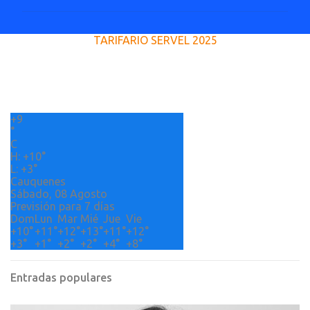
m
e
TARIFARIO SERVEL 2025
n
t
a
r
+
9
i
°
o
C
H:
+
10°
s
L:
+
3°
Cauquenes
Sábado, 08 Agosto
Previsión para 7 días
Dom
Lun
Mar
Mié
Jue
Vie
+
10°
+
11°
+
12°
+
13°
+
11°
+
12°
+
3°
+
1°
+
2°
+
2°
+
4°
+
8°
Entradas populares