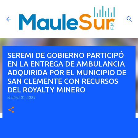
Ir al contenido principal
SEREMI DE GOBIERNO PARTICIPÓ
EN LA ENTREGA DE AMBULANCIA
ADQUIRIDA POR EL MUNICIPIO DE
SAN CLEMENTE CON RECURSOS
DEL ROYALTY MINERO
el
abril 01, 2025