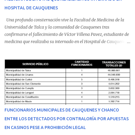
HOSPITAL DE CAUQUENES
Una profunda consternación vive la Facultad de Medicina de la
Universidad de Talca y la comunidad de Cauquenes tras
confirmarse el fallecimiento de Víctor Villena Pavez, estudiante de
medicina que realizaba su internado en el Hospital de Cauquenes.
De acuerdo con los antecedentes conocidos, el joven se presentó a
cumplir su jornada en el recinto asistencial manifestando
malestares físicos. Dada la complejidad de su estado de salud, el
equipo médico determinó su traslado de urgencia al Hospital
Regional de Talca y dado la urgencia la ambulancia partió hacia
Talca con escolta de Carabineros. En medio del traslado, el
estudiante de medicina de 25 años, se agravó y pese a los esfuerzos
del personal de emergencia terminó falleciendo, sin alcanzar a
recibir atención especializada en el centro de destino. Apenas se
FUNCIONARIOS MUNICIPALES DE CAUQUENES Y CHANCO
conoció la gravedad de su condición, sus padres —residentes en
ENTRE LOS DETECTADOS POR CONTRALORÍA POR APUESTAS
Villarrica— se trasladaron a Cauquenes con la esperanza de una
EN CASINOS PESE A PROHIBICIÓN LEGAL
evolución favorable. No obstante, alrededo...