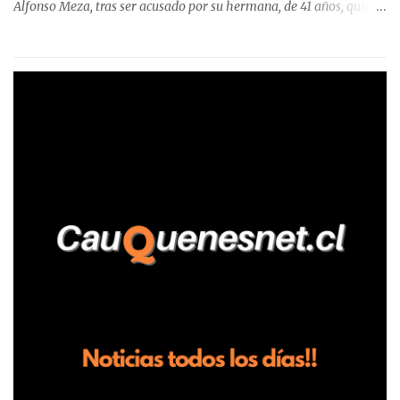
Alfonso Meza, tras ser acusado por su hermana, de 41 años, quien
aseguró haber sido víctima de un violento episodio en un predio
agrícola familiar. Según consta en el parte policial, la denunciante
relató que los hechos ocurrieron cerca de las 11:30 horas en el
fundo San Baldomero, ubicado en el sector Dollimbuta, comuna de
Pelluhue. Allí, mientras se encontraba junto a su madre y su hijo
entregando recomendaciones a los trabajadores de la plantación
de frutillas, habría sostenido una discusión con su hermano, quien
permanecía en el lugar a bordo de una camioneta. De acuerdo con
la declaración, tras recriminarle por intervenir con los
trabajadores, el edil descendió del vehículo y, en medio de la
confrontación, la habría tomado de los hombros, empujado al
suelo y agredido con golpes de pies y manos, mientr...