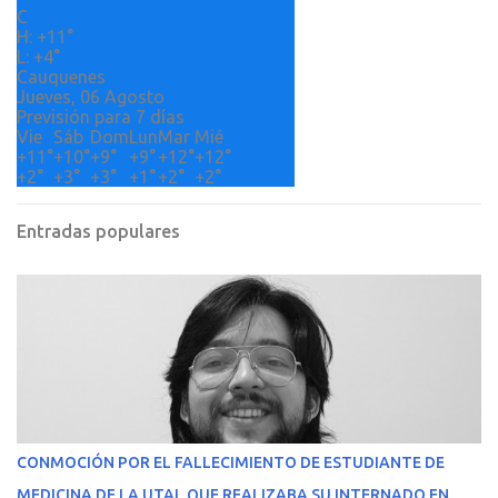
o
C
H:
+
11°
s
L:
+
4°
Cauquenes
Jueves, 06 Agosto
Previsión para 7 días
Vie
Sáb
Dom
Lun
Mar
Mié
+
11°
+
10°
+
9°
+
9°
+
12°
+
12°
+
2°
+
3°
+
3°
+
1°
+
2°
+
2°
Entradas populares
CONMOCIÓN POR EL FALLECIMIENTO DE ESTUDIANTE DE
MEDICINA DE LA UTAL QUE REALIZABA SU INTERNADO EN