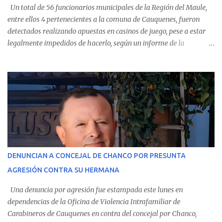
Un total de 56 funcionarios municipales de la Región del Maule,
entre ellos 4 pertenecientes a la comuna de Cauquenes, fueron
detectados realizando apuestas en casinos de juego, pese a estar
legalmente impedidos de hacerlo, según un informe de la
Contraloría General de la República . Los antecedentes forman
parte del Consolidado de Información Circular (CIC) N° 20, el cual
estableció que estos funcionarios —quienes administran o
custodian fondos públicos— efectuaron transacciones por un
monto total de $116.075.918 entre enero de 2024 y junio de 2025.
En el detalle regional, se indica que en la comuna de Cauquenes se
identificó a cuatro funcionarios involucrados en este tipo de
operaciones. Asimismo, se precisa que uno de los casos
corresponde a un funcionario de la Municipalidad de Chanco,
DENUNCIAN A CONCEJAL DE CHANCO POR PRESUNTA
sumándose a otras comunas del Maule donde también se
AGRESIÓN CONTRA SU HERMANA
detectaron incumplimientos a la normativa vigente. El informe
precisa que la mayor cantidad de dinero apostado se registró en
Una denuncia por agresión fue estampada este lunes en
Talca, donde...
dependencias de la Oficina de Violencia Intrafamiliar de
Carabineros de Cauquenes en contra del concejal por Chanco,