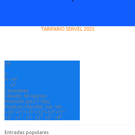
o
m
e
TARIFARIO SERVEL 2025
n
t
a
r
+
9
i
°
o
C
H:
+
9°
s
L:
+
3°
Cauquenes
Sábado, 08 Agosto
Previsión para 7 días
Dom
Lun
Mar
Mié
Jue
Vie
+
10°
+
11°
+
11°
+
12°
+
12°
+
11°
+
2°
+
1°
+
1°
+
2°
+
5°
+
9°
Entradas populares