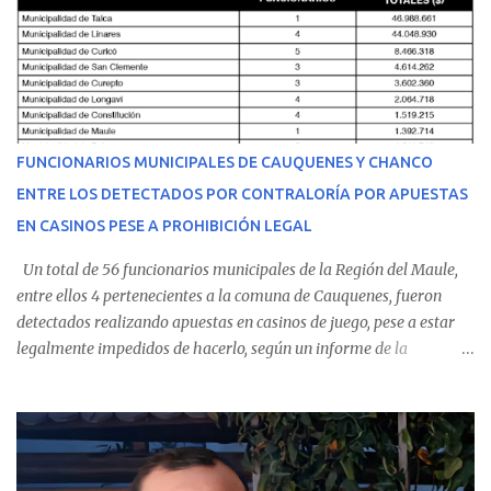
equipo médico determinó su traslado de urgencia al Hospital
Regional de Talca y dado la urgencia la ambulancia partió hacia
Talca con escolta de Carabineros. En medio del traslado, el
estudiante de medicina de 25 años, se agravó y pese a los esfuerzos
del personal de emergencia terminó falleciendo, sin alcanzar a
recibir atención especializada en el centro de destino. Apenas se
FUNCIONARIOS MUNICIPALES DE CAUQUENES Y CHANCO
conoció la gravedad de su condición, sus padres —residentes en
ENTRE LOS DETECTADOS POR CONTRALORÍA POR APUESTAS
Villarrica— se trasladaron a Cauquenes con la esperanza de una
EN CASINOS PESE A PROHIBICIÓN LEGAL
evolución favorable. No obstante, alrededo...
Un total de 56 funcionarios municipales de la Región del Maule,
entre ellos 4 pertenecientes a la comuna de Cauquenes, fueron
detectados realizando apuestas en casinos de juego, pese a estar
legalmente impedidos de hacerlo, según un informe de la
Contraloría General de la República . Los antecedentes forman
parte del Consolidado de Información Circular (CIC) N° 20, el cual
estableció que estos funcionarios —quienes administran o
custodian fondos públicos— efectuaron transacciones por un
monto total de $116.075.918 entre enero de 2024 y junio de 2025.