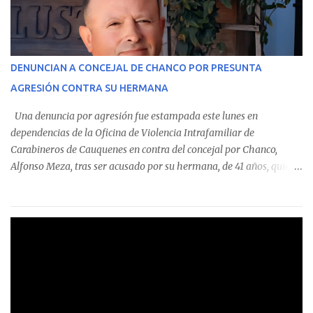
En el detalle regional, se indica que en la comuna de Cauquenes se
identificó a cuatro funcionarios involucrados en este tipo de
operaciones. Asimismo, se precisa que uno de los casos
corresponde a un funcionario de la Municipalidad de Chanco,
DENUNCIAN A CONCEJAL DE CHANCO POR PRESUNTA
sumándose a otras comunas del Maule donde también se
AGRESIÓN CONTRA SU HERMANA
detectaron incumplimientos a la normativa vigente. El informe
precisa que la mayor cantidad de dinero apostado se registró en
Una denuncia por agresión fue estampada este lunes en
Talca, donde...
dependencias de la Oficina de Violencia Intrafamiliar de
Carabineros de Cauquenes en contra del concejal por Chanco,
Alfonso Meza, tras ser acusado por su hermana, de 41 años, quien
aseguró haber sido víctima de un violento episodio en un predio
agrícola familiar. Según consta en el parte policial, la denunciante
relató que los hechos ocurrieron cerca de las 11:30 horas en el
fundo San Baldomero, ubicado en el sector Dollimbuta, comuna de
Pelluhue. Allí, mientras se encontraba junto a su madre y su hijo
entregando recomendaciones a los trabajadores de la plantación
de frutillas, habría sostenido una discusión con su hermano, quien
permanecía en el lugar a bordo de una camioneta. De acuerdo con