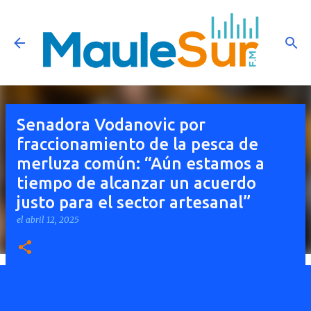
Ir al contenido principal
Senadora Vodanovic por
fraccionamiento de la pesca de
merluza común: “Aún estamos a
tiempo de alcanzar un acuerdo
justo para el sector artesanal”
el
abril 12, 2025