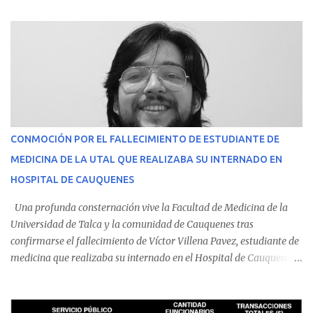
CONMOCIÓN POR EL FALLECIMIENTO DE ESTUDIANTE DE
MEDICINA DE LA UTAL QUE REALIZABA SU INTERNADO EN
HOSPITAL DE CAUQUENES
Una profunda consternación vive la Facultad de Medicina de la
Universidad de Talca y la comunidad de Cauquenes tras
confirmarse el fallecimiento de Víctor Villena Pavez, estudiante de
medicina que realizaba su internado en el Hospital de Cauquenes.
De acuerdo con los antecedentes conocidos, el joven se presentó a
cumplir su jornada en el recinto asistencial manifestando
malestares físicos. Dada la complejidad de su estado de salud, el